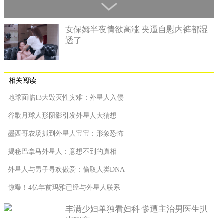
一些行星正如地球那样正在经历生命的诞生，最终会出现我们所
谓的科学生命。”这张由美国宇航局哈勃太空望远镜拍摄的天空图
女保姆半夜情欲高涨 夹逼自慰内裤都湿
表明我们银河系中的一群年轻的恒星。
透了
2、太阳系周围有水世界
我们知道水是构成生命的基本物质。而液态水在我们太
阳系中普遍存在。
相关阅读
地球面临13大毁灭性灾难：外星人入侵
谷歌月球人形阴影引发外星人大猜想
墨西哥农场抓到外星人宝宝：形象恐怖
揭秘巴拿马外星人：意想不到的真相
外星人与男子寻欢做爱：偷取人类DNA
惊曝！4亿年前玛雅已经与外星人联系
丰满少妇单独看妇科 惨遭主治男医生扒