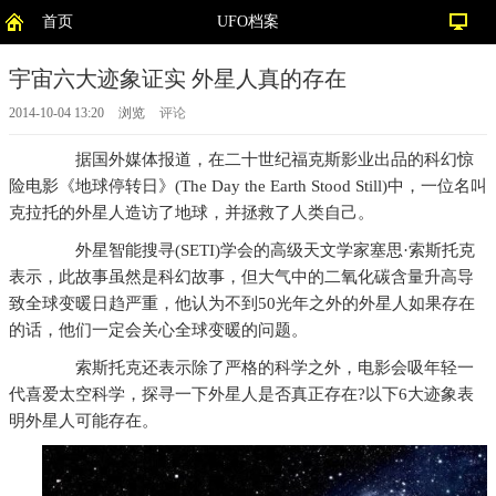
首页
UFO档案
宇宙六大迹象证实 外星人真的存在
2014-10-04 13:20
浏览
评论
据国外媒体报道，在二十世纪福克斯影业出品的科幻惊
险电影《地球停转日》(The Day the Earth Stood Still)中，一位名叫
克拉托的外星人造访了地球，并拯救了人类自己。
外星智能搜寻(SETI)学会的高级天文学家塞思·索斯托克
表示，此故事虽然是科幻故事，但大气中的二氧化碳含量升高导
致全球变暖日趋严重，他认为不到50光年之外的外星人如果存在
的话，他们一定会关心全球变暖的问题。
索斯托克还表示除了严格的科学之外，电影会吸年轻一
代喜爱太空科学，探寻一下外星人是否真正存在?以下6大迹象表
明外星人可能存在。