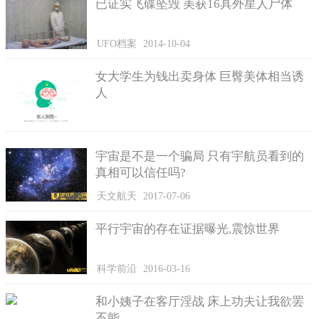
已证实飞碟坠毁 美获16具外星人尸体
UFO档案
2014-10-04
女大学生为钱出卖身体 巨臀美体相当诱
人
宇宙是不是一个骗局 只有宇航员看到的
真相可以信任吗?
天文航天
2017-07-06
平行宇宙的存在证据曝光,震惊世界
科学前沿
2016-03-16
和小姨子在客厅淫战 床上功夫让我欲罢
不能