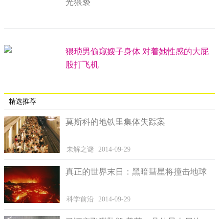
光猥亵
太阳系周围有水世界
比如，有证据表明火星下面可能有液态水流动。木卫二
(Europa)上有液态海洋，暗示上面可能存在生命。木星的加尼米德
(Ganymede)和卡利斯托(Callisto)卫星也同样有液态水。
另外，土卫六和土卫二(Enceladus)也充满了水。甚至金
星的大气中也有一点水。索斯托克表示我们的后院就有其它7个星
球有水，因此这是令人鼓舞的消息。
精选推荐
莫斯科的地铁里集体失踪案
未解之谜
2014-09-29
首页
1/2
下一页
真正的世界末日：黑暗彗星将撞击地球
科学前沿
2014-09-29