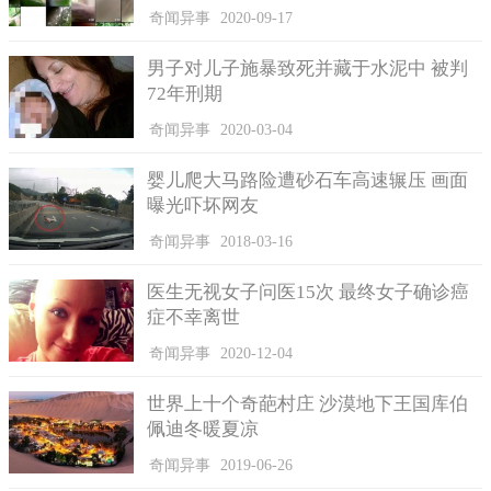
奇闻异事
2020-09-17
男子对儿子施暴致死并藏于水泥中 被判
72年刑期
首先，依靠光线形成的影像及背景效果来抵消环境造成的影
奇闻异事
2020-03-04
响。比方说，本身周边墙壁的壁画图案原本就是倾斜的，而行走
婴儿爬大马路险遭砂石车高速辗压 画面
的楼梯若也是倾斜状态，人在楼梯行走，就无法正确的判断墙上
曝光吓坏网友
壁画是否倾斜。
奇闻异事
2018-03-16
其次，进行小斜坡处理，抵消身体关节的自我判断。例如我
们我们高跟鞋8CM，前脚后跟高度感觉差异非常明显，但是如果
医生无视女子问医15次 最终女子确诊癌
把鞋跟调整到只有0.1cm，则并不会感觉那么的强烈，甚至可以
症不幸离世
说，是毫无知觉其差异的。而人体对于高度的感知是有局限的，
大角度的调整人体可以明显辨别，但是微小角度的差异，人体是
奇闻异事
2020-12-04
无法感知的很明显的。
世界上十个奇葩村庄 沙漠地下王国库伯
最后就是台阶落差的形成。每个台阶都必须要呈现自身的落
佩迪冬暖夏凉
差度，务必不能用几十个台阶来实现一个台阶的阶梯落差，并且
奇闻异事
2019-06-26
第一个台阶的“下落层”需要跟下面台阶有垂直，也就说，本来应