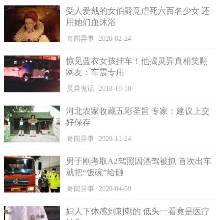
该是向下垂直的，但是偏角部分要保留，但是还是仍然保留垂直
受人爱戴的女伯爵竟虐死六百名少女 还
的状态。文字表达较为抽象，但是如果用图像或者实际呈现，那
用她们血沐浴
就清晰明了的了。
奇闻异事
2020-02-24
尽管说，潘洛斯阶梯一直是公认的关于二维三维空间视觉的
悖论，但是至今仍旧有不少人痴迷于该项研究。本质上来说，世
惊见蓝衣女孩挂车！他揭灵异真相笑翻
界上的每个学科学术都有存在其所谓的悖论的，但是这些悖论或
网友：车震专用
许本身就是为了来推翻某些错误的理论而存在，存在即合理，但
是其合理的真实性，就还有待世人的进一步研究探索了。
灵异鬼话
2018-10-10
河北农家收藏五彩圣旨 专家：建议上交
好保存
奇闻异事
2020-11-24
男子刚考取A2驾照因酒驾被抓 首次出车
就把“饭碗”给砸
奇闻异事
2020-04-09
妇人下体感到刺刺的 低头一看竟是医疗