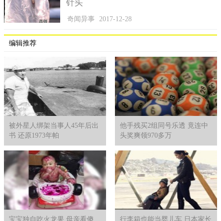
针头
奇闻异事
2017-12-28
编辑推荐
被外星人绑架当事人45年后出
他手残买2组同号乐透 竟连中
书 还原1973年帕
头奖爽领970多万
宝宝独自吃火龙果 母亲看傻
行李箱也能当婴儿车 日本家长