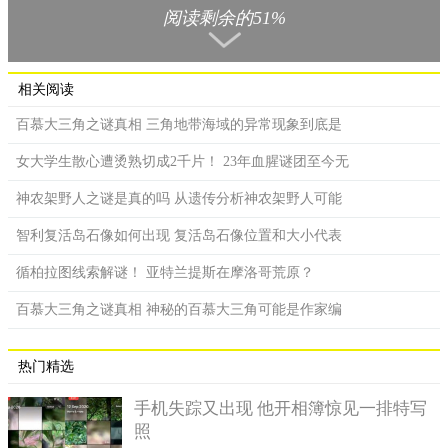
阅读剩余的51%
设“潘洛斯”阶梯，整个搭建及结果形成了视频记录并发布网络进
行传播，引得各路媒体争相转播报道，但最终却发现，这仅仅是
发布者的视频剪辑合成而已，简直是一场闹剧。
相关阅读
也曾有这样的现象发生，譬如我们在开车的时候，途经某些
百慕大三角之谜真相 三角地带海域的异常现象到底是
特殊的山道路段，我们明明感觉车子一直在爬行上坡，但是车辆
确实是挂着空挡在滑行的状态，并且滑行的速度愈来愈强烈的感
女大学生散心遭烫熟切成2千片！ 23年血腥谜团至今无
觉（这明显就是下坡的状态），甚至就算泊车了，还有一种车在
神农架野人之谜是真的吗 从遗传分析神农架野人可能
走“上坡”的趋势。但实际是因为路段周边参照物高低错落，导致
人的视觉误差，导致身体感知也形成了错误认识。如此看来，若
智利复活岛石像如何出现 复活岛石像位置和大小代表
借助环境创造，再依靠人的视觉错乱或者说感觉误差，那还是可
循柏拉图线索解谜！ 亚特兰提斯在摩洛哥荒原？
以实现潘洛斯阶梯实物化的。可以利用光线、平面、小坡度等相
结合，潘洛斯阶梯就可能实现。
百慕大三角之谜真相 神秘的百慕大三角可能是作家编
热门精选
手机失踪又出现 他开相簿惊见一排特写
照