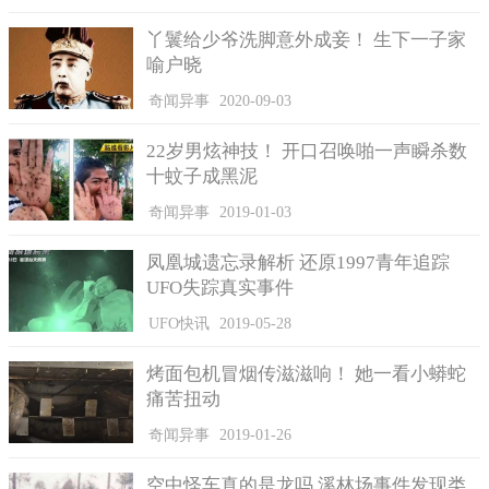
丫鬟给少爷洗脚意外成妾！ 生下一子家
喻户晓
奇闻异事
2020-09-03
22岁男炫神技！ 开口召唤啪一声瞬杀数
十蚊子成黑泥
虽然省去人力，但机械手臂要价100万，设备、广告行销等等
奇闻异事
2019-01-03
全部加起来，开店资金超过300万元，一天能制作150到200杯咖
啡，试营运期间1天供应12小时，未来计画24小时营业，预计1年
凤凰城遗忘录解析 还原1997青年追踪
内就能回本。
UFO失踪真实事件
业者蔡唯心：「因为设备讲求的是良率，像人的话看到什么
UFO快讯
2019-05-28
做不好可以立即修正，像这种设备就必须要做到很精准，所以在
调教非常花时间。」
烤面包机冒烟传滋滋响！ 她一看小蟒蛇
痛苦扭动
业者指出，机器经过多次测试才能泡好一杯咖啡，锁定上班
族和附近的逛街人潮，虽然少了点人味，但要用快速和便利性吸
奇闻异事
2019-01-26
引消费者上门。
空中怪车真的是龙吗 溪林场事件发现类