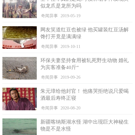
似龙爪是龙所为吗
奇闻异事
2019-05-19
网友笑道红豆也被绿 他买罐装红豆汤解
馋打开竟是满满绿
奇闻异事
2019-10-11
环保夫妻坚持食用被轧死野生动物 婚礼
为宾客准备40斤“
奇闻异事
2019-09-26
朱元璋给他封官！ 他痛哭拒绝说只爱喝
酒最后寿终正寝
奇闻异事
2020-08-20
新疆喀纳斯湖水怪 湖中出现巨大神秘生
物是不是水怪