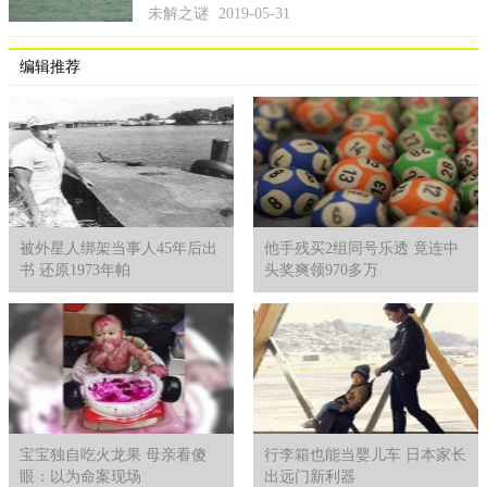
未解之谜
2019-05-31
编辑推荐
被外星人绑架当事人45年后出
他手残买2组同号乐透 竟连中
书 还原1973年帕
头奖爽领970多万
宝宝独自吃火龙果 母亲看傻
行李箱也能当婴儿车 日本家长
眼：以为命案现场
出远门新利器