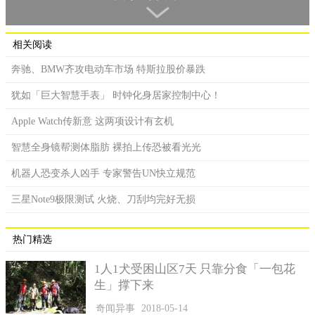
相关阅读
奔驰、BMW齐攻电动车市场 特斯拉股价暴跌
记者王百樱：「来这边买咖啡，第一步是先扫上面的
犹如「巨大智慧手表」 时钟化身居家控制中心！
QRCODE，接著再到官网注册，上面有5种咖啡的选项，最后再绑
定你的信用卡来付款。」
Apple Watch传新意 这两项设计有玄机
透过网络点餐，有美式咖啡、拿铁、卡布奇诺等选择，结帐
智慧全身镜帮测体脂肪 裸拍上传恐被看光光
也不需要现金交易，每杯价位70到90元，制作咖啡时间约1到2分
机器人恐变杀人凶手 专家警告UN快立规范
钟不等。
民众：「满酷的会想试试看，去咖啡厅喝也差不多是这个价
三星Note9极限测试 火烧、刀刮均完好无损
钱，方便性比较好，就是在咖啡厅喝也不错，但是路过看到可以
买也比较方便。」
热门精选
1人1犬受困山区7天 只靠分食「一包花
生」撑下来
奇闻异事
2018-05-14