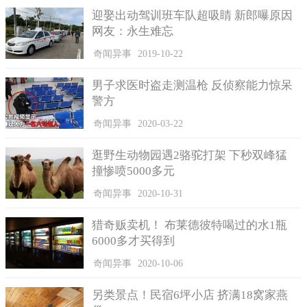
迎娶出动驾训班车队超吸睛 新郎曝原因
网友：永生难忘
奇闻异事
2019-10-22
男子求医时盗走测温枪 反侦察能力惊呆
警方
奇闻异事
2020-03-22
逛野生动物园遇2骆驼打架 下秒双峰猛
撞惨喷5000多元
奇闻异事
2020-10-31
猎奇贩卖机！ 布莱德彼特喝过的水1瓶
6000多才买得到
奇闻异事
2020-10-06
另类景点！民宿6坪小店 挤满18窝家燕