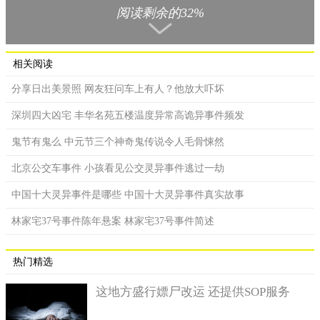
阅读剩余的32%
相关阅读
分享日出美景照 网友狂问车上有人？他放大吓坏
深圳四大凶宅 丰华名苑五楼温度异常高诡异事件频发
鬼节有鬼么 中元节三个神奇鬼传说令人毛骨悚然
北京公交车事件 小孩看见公交灵异事件逃过一劫
中国十大灵异事件是哪些 中国十大灵异事件真实故事
古曼童是来自东南亚的一种民间圣物，据有百年的历史，高
林家宅37号事件陈年悬案 林家宅37号事件简述
僧或法师使用不同材质制作成孩童的样子，并供人请回家中保平
安，就有网友分享了真实经历来警告这名大马女网友「奉劝大家
不去碰这些东西，我曾经看过一个人，当年他养所谓的古曼童，
热门精选
做偏门做得风生水起，赌球也买甚么中甚么。但是自从他老婆有
这地方盛行嫖尸改运 还提供SOP服务
小孩后，他就开始一路倒，倒到欠钱跑路」。