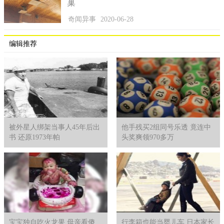
巢
奇闻异事
2020-06-28
编辑推荐
被外星人绑架当事人45年后出
他手残买2组同号乐透 竟连中
书 还原1973年帕
头奖爽领970多万
宝宝独自吃火龙果 母亲看傻
行李箱也能当婴儿车 日本家长