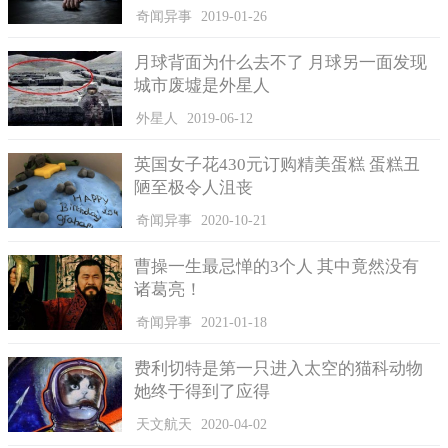
奇闻异事
2019-01-26
月球背面为什么去不了 月球另一面发现
城市废墟是外星人
外星人
2019-06-12
英国女子花430元订购精美蛋糕 蛋糕丑
陋至极令人沮丧
奇闻异事
2020-10-21
曹操一生最忌惮的3个人 其中竟然没有
诸葛亮！
奇闻异事
2021-01-18
费利切特是第一只进入太空的猫科动物
她终于得到了应得
天文航天
2020-04-02