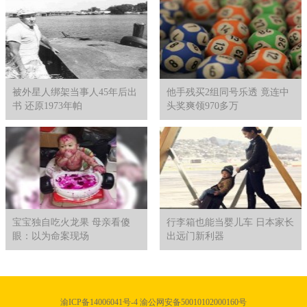
被外星人绑架当事人45年后出
他手残买2组同号乐透 竟连中
书 还原1973年帕
头奖爽领970多万
宝宝独自吃火龙果 母亲看傻
行李箱也能当婴儿车 日本家长
眼：以为命案现场
出远门新利器
渝ICP备14006041号-4 渝公网安备50010102000160号