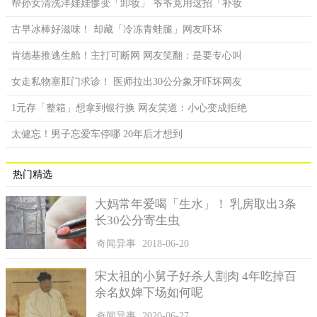
帮孙女清洗洋娃娃惨变「卸妆」 爷爷竟用这招「补妆
古早冰棒好滋味！ 却藏「冷冻青蛙腿」网友吓坏
肯德基推逃生舱！主打可断网 网友笑翻：是要专心叫
女走私物塞肛门求诊！ 医师拉出30公分象牙吓坏网友
1元存「整箱」想拿到银行换 网友笑道：小心变成拒绝
太健忘！男子忘爱车停哪 20年后才想到
热门精选
大妈常年爱喝「生水」！ 乳房取出3条
长30公分寄生虫
奇闻异事
2018-06-20
宋太祖的小舅子好杀人割肉 4年吃掉百
余名奴婢下场如何呢
奇闻异事
2020-06-27