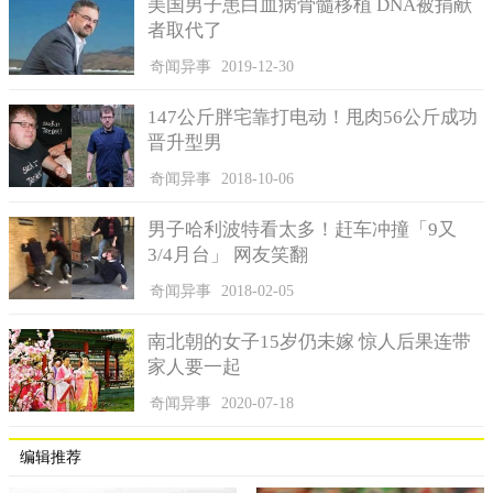
美国男子患白血病骨髓移植 DNA被捐献
者取代了
奇闻异事
2019-12-30
147公斤胖宅靠打电动！甩肉56公斤成功
晋升型男
奇闻异事
2018-10-06
男子哈利波特看太多！赶车冲撞「9又
3/4月台」 网友笑翻
奇闻异事
2018-02-05
南北朝的女子15岁仍未嫁 惊人后果连带
家人要一起
奇闻异事
2020-07-18
编辑推荐