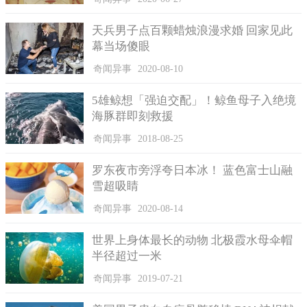
天兵男子点百颗蜡烛浪漫求婚 回家见此
幕当场傻眼
奇闻异事
2020-08-10
5雄鲸想「强迫交配」！鲸鱼母子入绝境
海豚群即刻救援
奇闻异事
2018-08-25
罗东夜市旁浮夸日本冰！ 蓝色富士山融
雪超吸睛
奇闻异事
2020-08-14
世界上身体最长的动物 北极霞水母伞帽
半径超过一米
奇闻异事
2019-07-21