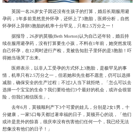
英国一名26岁女子因还没有生孩子的打算，婚后长期服用避
孕药，1年多前竟然意外怀孕，还怀上了3胞胎，医师分析，自然
怀孕怀上异卵3胞胎的机率十分罕见，只有2.5万分之一！
据报导，26岁的莫顿(Beth Morton)认为自己还年轻，婚后持
续在服用避孕药，没有打算要生小孩，不料在1年前，她突然发现
自己怀孕，在12周时进行产检，竟被告知肚子里怀的是3胞胎！吓
得她当场哭了出来。
医师表示，以非人工受孕的方式怀上3胞胎，是极罕见的事
情，机率只有2.5万分之一，但若她和先生都不愿意，仍可以选择
减胎，确保安全的生产过程；不过2人当下就拒绝，「怎么可以去
选择一个宝宝的生命？我们要给他们3个最好的机会，或许会很冒
险，但我们相信医生」。
去年6月，莫顿顺利产下3个可爱的娃儿，分别是2女1男，十
分健康，一家5口每天都过著幸福的日子，莫顿开心的说，「他们
或许是意外的惊喜，很庆幸没有伤害他们任何一个，我已经无法
想像没有他们的日子！」