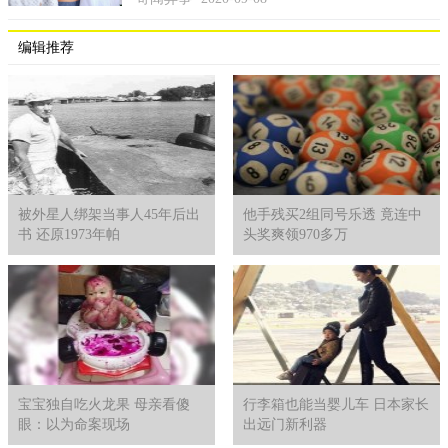
编辑推荐
被外星人绑架当事人45年后出
他手残买2组同号乐透 竟连中
书 还原1973年帕
头奖爽领970多万
宝宝独自吃火龙果 母亲看傻
行李箱也能当婴儿车 日本家长
眼：以为命案现场
出远门新利器