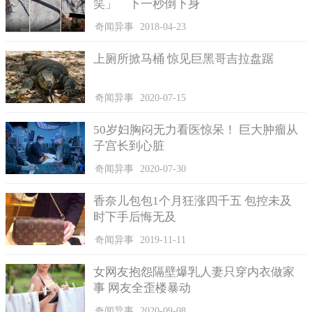
笑」 下一秒倒下身
奇闻异事
2018-04-23
上厕所掀马桶 惊见巨黑哥吉拉盘踞
奇闻异事
2020-07-15
50岁妇胸闷无力看医惊呆！ 巨大肿瘤从
子宫长到心脏
奇闻异事
2020-07-30
香奈儿包包1个月狂涨四千五 包控未及
时下手后悔无及
奇闻异事
2019-11-11
女网友抱怨隔壁爆乳人妻只穿内衣做家
事 网友全歪楼暴动
奇闻异事
2020-09-08