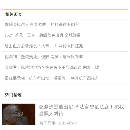
相关阅读
虎鲸会模仿人说话 哈啰、拜拜都难不倒它
152年首见！三合一超级蓝色血月 全球注目
过去血月后曾爆发「大事」！ 网传末日征兆
他喝到「壁虎羹汤」傻眼 网笑：这只很补喔！
湿背秀！鼠洗泡泡浴？搓完腋下不忘洗该边 网友：比
最狂展示柜！机车行出动「活招牌」 将真机车高挂外
热门精选
亚裔涂黑脸出庭 呛法官袋鼠法庭！把我
当黑人对待
奇闻异事
2019-07-04