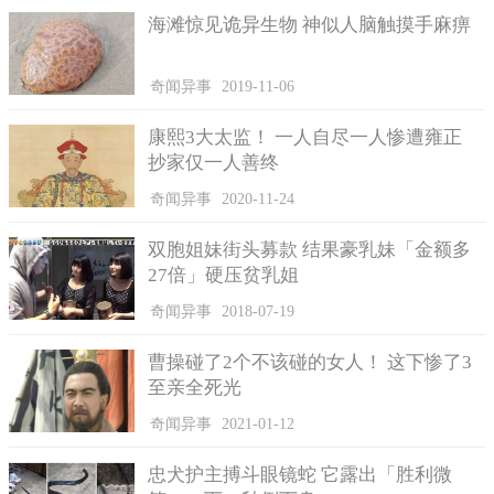
海滩惊见诡异生物 神似人脑触摸手麻痹
奇闻异事
2019-11-06
康熙3大太监！ 一人自尽一人惨遭雍正
抄家仅一人善终
奇闻异事
2020-11-24
双胞姐妹街头募款 结果豪乳妹「金额多
27倍」硬压贫乳姐
奇闻异事
2018-07-19
曹操碰了2个不该碰的女人！ 这下惨了3
至亲全死光
奇闻异事
2021-01-12
忠犬护主搏斗眼镜蛇 它露出「胜利微