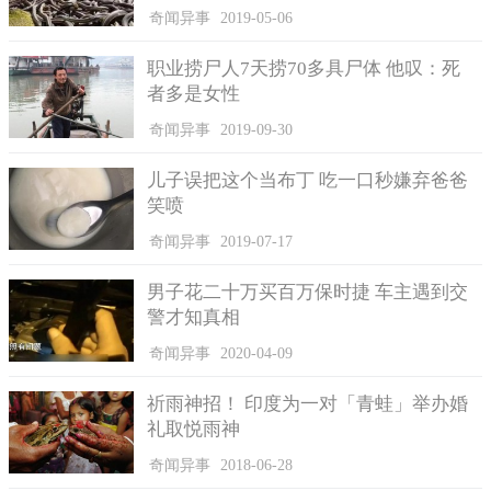
奇闻异事
2019-05-06
巧克力公司瑞士莲称，是因为工厂通风系统故障，才会引发这场
可可雨
职业捞尸人7天捞70多具尸体 他叹：死
者多是女性
瑞士莲也强调，这些可可粉对于人体或环境不会造成任何伤
害，不过仍呼吁民众不要直接食用。对于因为这场可可雨而受影
奇闻异事
2019-09-30
响的车主或居民，他们也愿意支付相关清洁费用。至于故障的通
风系统，已经在事发后迅速维修完成，厂房也恢复生产。
儿子误把这个当布丁 吃一口秒嫌弃爸爸
笑喷
奇闻异事
2019-07-17
男子花二十万买百万保时捷 车主遇到交
警才知真相
奇闻异事
2020-04-09
祈雨神招！ 印度为一对「青蛙」举办婚
礼取悦雨神
奇闻异事
2018-06-28