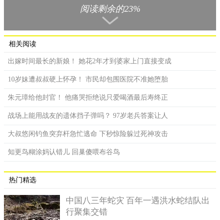
巧克力公司瑞士莲（Lindt & Spruengli）就在18日证实，当时由于
阅读剩余的23%
位在奥尔腾的巧克力工厂中，负责生产可可豆粒生产线的通风系
统突然故障，导致可可粉随着强风往外飘，就这样在附近街道飞
舞，才会看起来像下了可可雨。
相关阅读
出嫁时间最长的新娘！ 她花2年才到婆家上门直接变成
10岁妹遭叔叔硬上怀孕！ 市民却包围医院不准她堕胎
朱元璋给他封官！ 他痛哭拒绝说只爱喝酒最后寿终正
战场上能用战友的遗体挡子弹吗？ 97岁老兵答案让人
大叔悠闲钓鱼突弃杆急忙逃命 下秒惊险躲过死神攻击
知更鸟糊涂妈认错儿 回巢傻喂布谷鸟
热门精选
中国八三年蛇灾 百年一遇洪水蛇结队出
行聚集交错