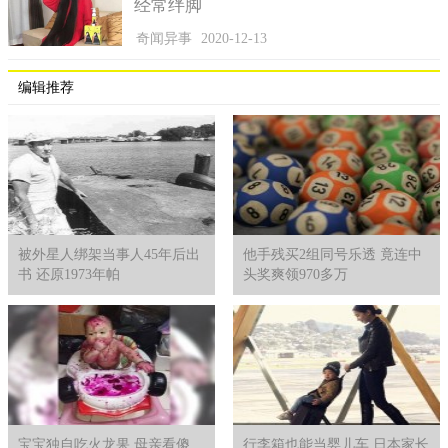
经常绊脚
奇闻异事
2020-12-13
编辑推荐
被外星人绑架当事人45年后出
他手残买2组同号乐透 竟连中
书 还原1973年帕
头奖爽领970多万
宝宝独自吃火龙果 母亲看傻
行李箱也能当婴儿车 日本家长