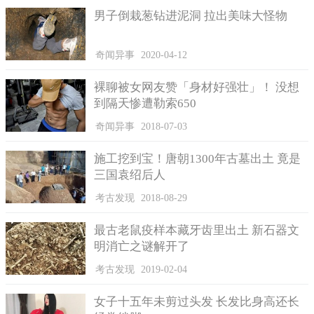
男子倒栽葱钻进泥洞 拉出美味大怪物
奇闻异事
2020-04-12
裸聊被女网友赞「身材好强壮」！ 没想
到隔天惨遭勒索650
奇闻异事
2018-07-03
施工挖到宝！唐朝1300年古墓出土 竟是
三国袁绍后人
考古发现
2018-08-29
最古老鼠疫样本藏牙齿里出土 新石器文
明消亡之谜解开了
考古发现
2019-02-04
女子十五年未剪过头发 长发比身高还长