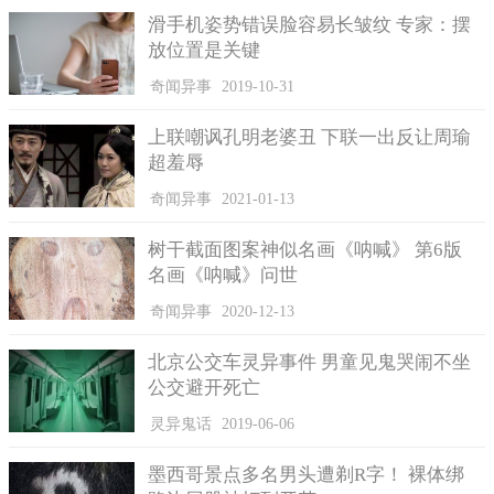
滑手机姿势错误脸容易长皱纹 专家：摆
放位置是关键
奇闻异事
2019-10-31
上联嘲讽孔明老婆丑 下联一出反让周瑜
超羞辱
奇闻异事
2021-01-13
树干截面图案神似名画《呐喊》 第6版
名画《呐喊》问世
奇闻异事
2020-12-13
北京公交车灵异事件 男童见鬼哭闹不坐
公交避开死亡
灵异鬼话
2019-06-06
墨西哥景点多名男头遭剃R字！ 裸体绑