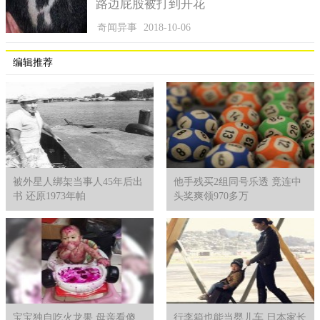
路边屁股被打到开花
奇闻异事
2018-10-06
编辑推荐
被外星人绑架当事人45年后出
他手残买2组同号乐透 竟连中
书 还原1973年帕
头奖爽领970多万
宝宝独自吃火龙果 母亲看傻
行李箱也能当婴儿车 日本家长