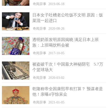
娜芭坦姬表示，现在主要是大的带小的，每个孩子也都要学
奇闻异事
2019-06-18
做家事，平均1天就得吃掉25公斤的面粉。她的23岁长子伊凡
(Ivan Kibuka)，更得被迫辍学赚钱来分担家计。据世界银行统
日本女子吐槽老公吃饭不文明 原因：饭
计，全球家庭平均孩子的生育数是2.4位，但在乌干达却平均生育
菜混一起进口
5.6位，这在非洲排名第二。
奇闻异事
2020-08-26
透明奶茶发明原因揭晓 满足日本上班
族：上班喝饮料会被
奇闻异事
2017-10-05
被盗破千次！中国最大神秘阴宅 5.7万
个篮球场大
奇闻异事
2020-03-02
乾隆称帝全因康熙早有打算？ 预谋者是
他！亲曝4字惊呆众
奇闻异事
2021-01-05