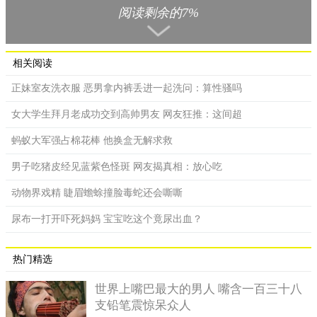
阅读剩余的7%
相关阅读
正妹室友洗衣服 恶男拿内裤丢进一起洗问：算性骚吗
女大学生拜月老成功交到高帅男友 网友狂推：这间超
蚂蚁大军强占棉花棒 他换盒无解求救
这名妇人在40岁那年摘除子宫，医生要她别再生了。
男子吃猪皮经见蓝紫色怪斑 网友揭真相：放心吃
生了这么多孩子，娜芭坦姬也曾到医院求助医生。但检查后
发现，她的卵巢尺寸异常的大，若是服用避孕药恐会影响健康。
动物界戏精 睫眉蟾蜍撞脸毒蛇还会嘶嘶
因此在她40岁那年，医生警告她别再生了，并且动手术摘除她的
子宫。
尿布一打开吓死妈妈 宝宝吃这个竟尿出血？
悲惨的是，娜芭坦姬在3年前遭丈夫拋弃，而她生下的44个孩
热门精选
子中，有6个不幸夭折，仍有38个孩子活着。只是因为人口太多，
家里的经济也陷入困顿，目前她和这些孩子们住在由水泥砌成的4
世界上嘴巴最大的男人 嘴含一百三十八
间狭小房子内，屋顶是铁皮。
支铅笔震惊呆众人