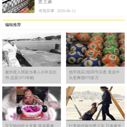
更土豪
奇闻异事
2020-06-12
编辑推荐
被外星人绑架当事人45年后出
他手残买2组同号乐透 竟连中
书 还原1973年帕
头奖爽领970多万
宝宝独自吃火龙果 母亲看傻
行李箱也能当婴儿车 日本家长