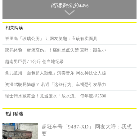
阅读剩余的44%
汤姆汉克斯收藏上百台打字机。
汤姆汉克斯表示，自己就连写给其他人的小纸条，都靠打字
相关阅读
机，「我痛恨收到别人用电子邮件寄来的感谢函，写道『嘿，我
峇里岛「玻璃公厕」 让网友笑翻：应该有卖面具
真的十分感激』，是吗？你真的感激到只花7秒钟写封电子邮件给
我，但如果你花70秒钟在一张纸上打字寄来给我，我会永远留存
辣妈体验「蛋蛋哀伤」！痛到差点失禁 直呼：跟生小
它。」
越南男巨婴7.1公斤 创当地纪录
拿儿童用「面包超人鼓组」演奏音乐 网友神技让人跪
资深驾驶易恼怒？ 若遇「这些行为」车祸恐引发暴力
瑞士污水藏黄金！竟当废水「放水流」 每年流掉2500
热门精选
超狂车号「9487-XD」 网友大呼：我想
要