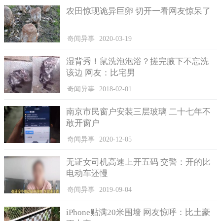
农田惊现诡异巨卵 切开一看网友惊呆了
即使贵为金奖影帝，他完全不介意在打字机纪录片中轧一
角，此外接受专访，他竟然当起金牌业务员，不但马上卖给记者
奇闻异事
2020-03-19
一台，还当场「打」出感谢函，亲笔签名，「只花了你现金973美
元（约3万台币）没错吧？」
湿背秀！鼠洗泡泡浴？搓完腋下不忘洗
而智慧型手机普及后，资讯不但唾手可得又速食，出现所谓
该边 网友：比宅男
的「数位倦怠症」，更让打字机的复古情怀再度崛起，更被喻为
奇闻异事
2018-02-01
美国文青最潮的文具。
南京市民窗户安装三层玻璃 二十七年不
敢开窗户
奇闻异事
2020-12-05
无证女司机高速上开五码 交警：开的比
电动车还慢
奇闻异事
2019-09-04
iPhone贴满20米围墙 网友惊呼：比土豪