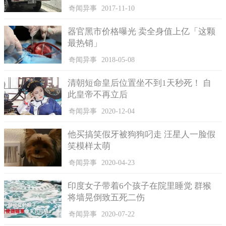
汤姆汉克斯爱打字机成痴，甚至推出「打字机键盘App」。
奇闻异事
2017-11-10
有趣的是，他在成名作之一《电子情书》中，却可是整天发
器官黑市价格曝光 卖全身值上亿「这颗
email给女主角，而为了推广打字机之美，汤姆汉克斯曾捞过界，
最热销」
推出「打字机键盘App」，还大获好评，拿下iPad应用第一名。
奇闻异事
2018-05-08
汤姆汉克斯表示：「如果有人说，『天啊，我好想要一台打
字机』，48小时内他们的书桌上就会出现一台，我还会附上打字
清朝短命皇后位置坐不到1天秒死！ 自
机的说明纸条。」
此皇帝不再立后
奇闻异事
2020-12-04
他买搞笑假牙被狗狗叼走 汪星人一脸假
笑模样太萌
奇闻异事
2020-04-23
印度女子带着6个孩子在院里睡觉 群猴
将墙晃倒致五死二伤
奇闻异事
2020-07-22
为感谢记者购买打字机，汤姆汉克斯亲手打出感谢函。