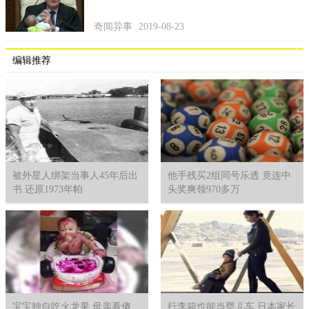
奇闻异事
2019-08-23
编辑推荐
被外星人绑架当事人45年后出
他手残买2组同号乐透 竟连中
书 还原1973年帕
头奖爽领970多万
宝宝独自吃火龙果 母亲看傻
行李箱也能当婴儿车 日本家长