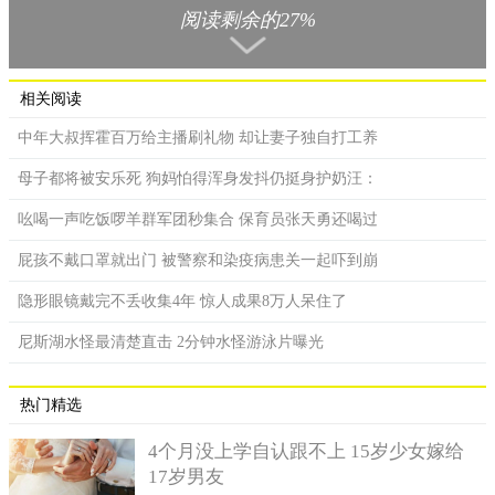
阅读剩余的27%
相关阅读
中年大叔挥霍百万给主播刷礼物 却让妻子独自打工养
母子都将被安乐死 狗妈怕得浑身发抖仍挺身护奶汪：
吆喝一声吃饭啰羊群军团秒集合 保育员张天勇还喝过
屁孩不戴口罩就出门 被警察和染疫病患关一起吓到崩
隐形眼镜戴完不丢收集4年 惊人成果8万人呆住了
好端端拍下的车子为什么要悔拍?李小姐表示在拍卖车子前自
尼斯湖水怪最清楚直击 2分钟水怪游泳片曝光
己并没有认真看过法院发布相关的拍卖前注意事项，也不知道目
前杭州市一人仅有一个机动车增量的指标，甚至还一直以为，在
热门精选
淘宝上购买商品，都是可以享受“7天无理由退货”的服务。
4个月没上学自认跟不上 15岁少女嫁给
法院方面表示，竞买人李小姐在拍卖车辆成功后又故意反
17岁男友
悔，导致其中两辆汽车需要流拍，她的做法已经属于严重扰乱司