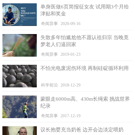
像在淘宝上拍卖法院处置的物品、或者申请人通过这种司法
单身医做6页简报征女友 试用期3个月给
津贴和奖金
拍卖的方式获得合法的权益，它是网络司法拍卖的重要步骤，和
普通购物有明显的区别，这种方式并不享有“7天无理由退货”。
奇闻异事
2020-09-16
在参加这这种网络司法拍卖前，拍卖方一定需提前仔细查看
失散多年怕尴尬他不愿认祖归宗 当晚竟
拍卖的注意事项等内容，了结相关的拍卖常识。拍卖方在竞拍前
梦老人们逼回家
需要考虑到自身的情况，是否需要竞拍，在竞拍成功后能否及时
完成交付，以及可以及时和承办人取得联系并了解拍卖动向。
奇闻异事
2019-01-23
如果拍卖方悔拍，这不仅让案件当事人的合法利益收到损
不怕光电废泥伤环境 再制硅碇循环利用
害，还会影响到司法部门的权威，这种行为已经扰乱了法院工作
秩序，因此，拍卖方“悔拍”，相关部门则会依法对其进行惩罚。
科学前沿
2018-12-29
蒙眼走6000m高、430m长绳索 挑战世界
纪录
奇闻异事
2017-12-19
议长抱婴充当奶爸 边开会边淡定喂奶