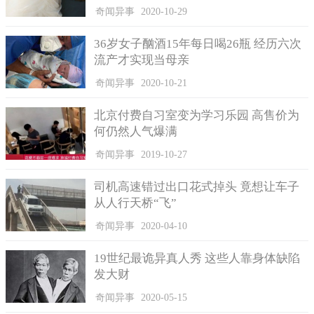
法部门拍卖程序的进行，法院按照相关法规对她的行为进行惩
奇闻异事
2020-10-29
罚，没收悔拍车辆的保证金，并且罚款1万元。
36岁女子酗酒15年每日喝26瓶 经历六次
李小姐知道自己做错之后，她承认了自己的错误并且认罚，
流产才实现当母亲
还缴清了相关的罚款金额。
奇闻异事
2020-10-21
北京付费自习室变为学习乐园 高售价为
何仍然人气爆满
奇闻异事
2019-10-27
司机高速错过出口花式掉头 竟想让车子
从人行天桥“飞”
奇闻异事
2020-04-10
19世纪最诡异真人秀 这些人靠身体缺陷
发大财
奇闻异事
2020-05-15
法官提醒大家：