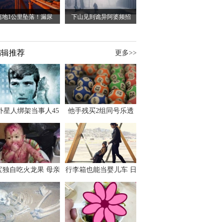
离地1公里坠落！漏尿
下山见到诡异阿婆频招
编辑推荐
更多>>
外星人绑架当事人45
他手残买2组同号乐透
出书 还原1973年帕
竟连中头奖爽领970多
斯卡古拉事件
万
宝独自吃火龙果 母亲
行李箱也能当婴儿车 日
傻眼：以为命案现场
本家长出远门新利器