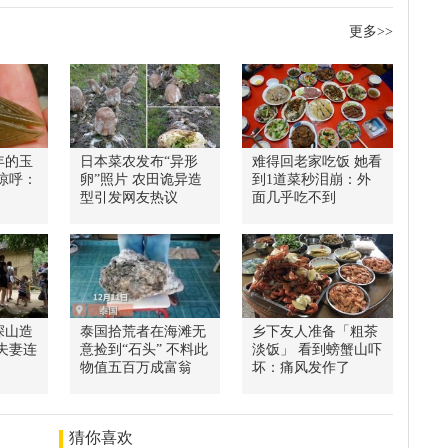
更多>>
年的玉
日本菜农发布“异形
难得回老家吃饭 她看
惊呼：
卵”照片 农田诡异造
到1道菜秒泪崩：外
型引发网友热议
面几乎吃不到
深山造
泰国拾荒者在海滩无
乡下友人准备「粗茶
的夫妻连
意捡到“石头” 不料此
淡饭」 看到螃蟹山吓
物值五百万成富翁
坏：痛风发作了
猜你喜欢