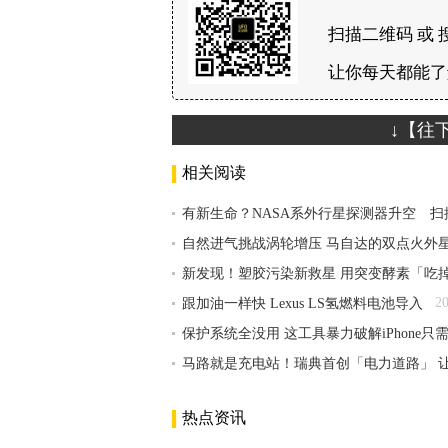
扫描二维码 或 
让你每天都能了
↓【往
相关阅读
有新生命？NASA系外行星探测器升空 扫
自然进气挑战涡轮增压 马自达的双点火外
新发现！塑胶污染新救星 用突变酵素「吃
2
跟加油一样快 Lexus LS氢燃料电池导入
保护系统全没用 这工具暴力破解iPhone只
马路就是充电站！瑞典首创「电力道路」 
热点资讯