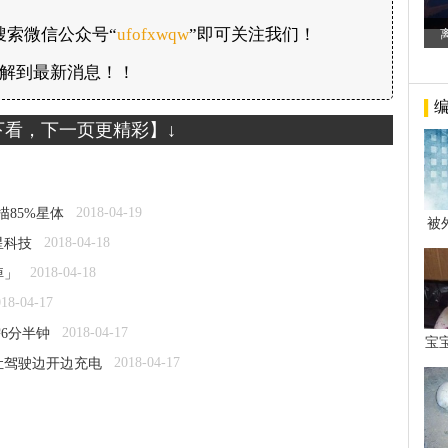
搜索微信公众号“
ufofxwqw
”即可关注我们！
解到最新消息！！
下看，下一页更精彩】↓
2018-04-19
描85%星体
被
年后
2018-04-18
星科技
2018-04-18
掉」
018-04-17
2018-04-17
需6分半钟
宝
看
2018-04-17
让驾驶边开边充电