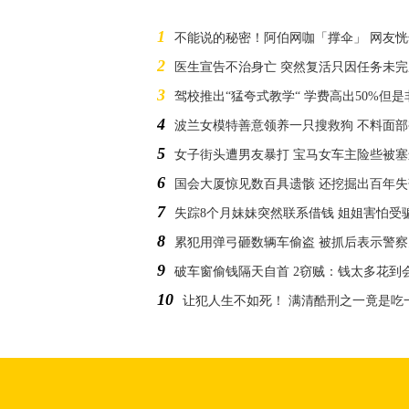
1
不能说的秘密！阿伯网咖「撑伞」 网友
2
医生宣告不治身亡 突然复活只因任务未完
3
驾校推出“猛夸式教学“ 学费高出50%但
4
波兰女模特善意领养一只搜救狗 不料面
5
女子街头遭男友暴打 宝马女车主险些被
6
国会大厦惊见数百具遗骸 还挖掘出百年
7
失踪8个月妹妹突然联系借钱 姐姐害怕受
8
累犯用弹弓砸数辆车偷盗 被抓后表示警
9
破车窗偷钱隔天自首 2窃贼：钱太多花到
10
让犯人生不如死！ 满清酷刑之一竟是吃