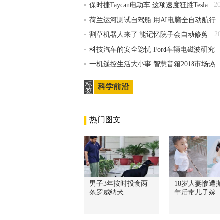
2
保时捷Taycan电动车 这项速度狂胜Tesla
荷兰运河测试自驾船 用AI电脑全自动航行
2
割草机器人来了 能记忆院子会自动修剪
科技汽车的安全隐忧 Ford车辆电磁波研究
一机遥控生活大小事 智慧音箱2018市场热
标
科学前沿
签
热门图文
男子3年按时投食两
18岁人妻惨遭抛
条罗威纳犬 一
年后带儿子嫁