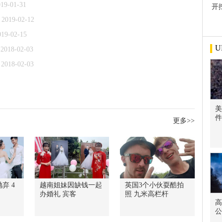
019-01-31
开
屋
2019-02-12
019-02-15
U
2018-02-03
2018-02-03
美
件
更多>>
弃 4
越南姐妹因缺钱一起
英国3个小伙耍酷拍
办婚礼 宾客
照 九米高栏杆
高
公