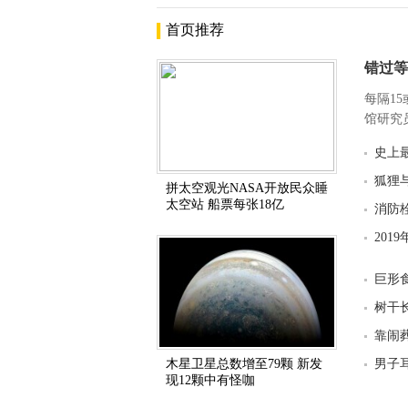
首页推荐
错过等
每隔1
馆研究员
史上
狐狸
拼太空观光NASA开放民众睡
太空站 船票每张18亿
消防
201
巨形
树干
靠闹
木星卫星总数增至79颗 新发
男子
现12颗中有怪咖