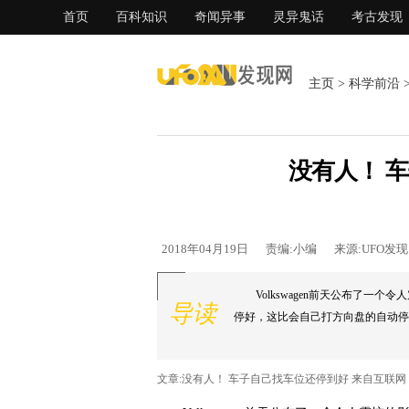
首页
百科知识
奇闻异事
灵异鬼话
考古发现
主页
>
科学前沿
没有人！ 
2018年04月19日
责编:小编
来源:UFO发
Volkswagen前天公布了
导读
停好，这比会自己打方向盘的自动停车
文章:没有人！ 车子自己找车位还停到好 来自互联