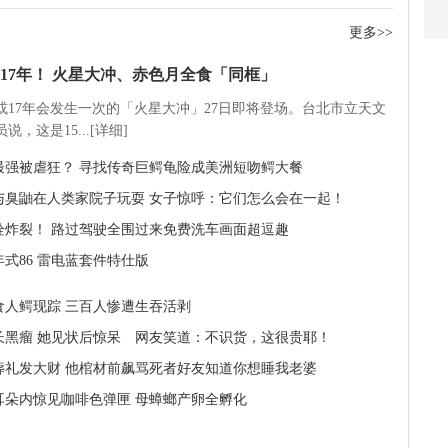
更多>>
17年！ 火星大冲、赤色月全食「同框」
5或17年会发生一次的「火星大冲」27日即将登场。台北市立天文
说，这是15...[详细]
最强被虐狂？ 寻找传奇巨鳄龟险成美洲短吻鳄大餐
与臭鼬在人类家院子玩耍 女子惊呼：它们怎么会在一起！
栓炸裂！ 路过驾驶全围过来免费洗车画面超逗趣
9年式86 雷电蓝套件特仕版
食人鳄现踪 三百人惨遭生吞活剥
长黑瘤 她见状后惊呆 网友笑道：不识货，这很贵耶！
葬礼发大财 他棺材前飙骂死者好友知道你想睡我老婆
耳朵内惊见咖啡色弹匣 母蟑螂产卵全孵化