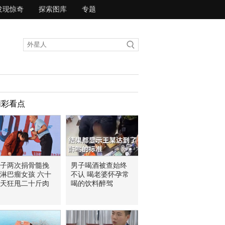
发现惊奇
探索图库
专题
精彩看点
子两次捐骨髓挽
男子喝酒被查始终
淋巴瘤女孩 六十
不认 喝老婆怀孕常
天狂甩二十斤肉
喝的饮料醉驾