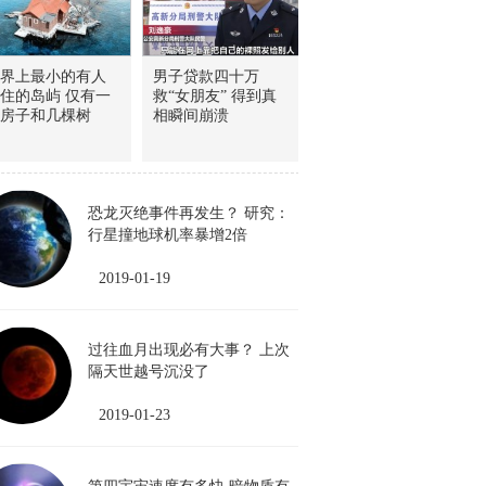
界上最小的有人
男子贷款四十万
住的岛屿 仅有一
救“女朋友” 得到真
房子和几棵树
相瞬间崩溃
恐龙灭绝事件再发生？ 研究：
行星撞地球机率暴增2倍
2019-01-19
过往血月出现必有大事？ 上次
隔天世越号沉没了
2019-01-23