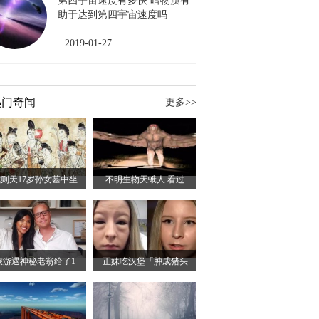
第四宇宙速度有多快 暗物质有
助于达到第四宇宙速度吗
2019-01-27
热门奇闻
更多>>
则天17岁孙女墓中坐
不明生物天蛾人 看过
旅游遇神秘老翁给了1
正妹吃汉堡「肿成猪头