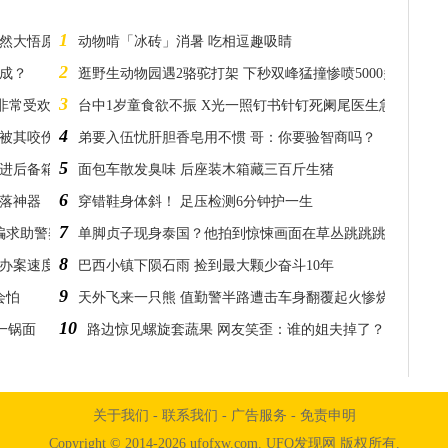
1
恍然大悟原来是这样
动物啃「冰砖」消暑 吃相逗趣吸睛
2
成？
逛野生动物园遇2骆驼打架 下秒双峰猛撞惨喷5000多元
3
是非常受欢迎
台中1岁童食欲不振 X光一照钉书针钉死阑尾医生急开刀
4
部被其咬伤险成独眼龙
弟要入伍忧肝胆香皂用不惯 哥：你要验智商吗？
5
塞进后备箱
面包车散发臭味 后座装木箱藏三百斤生猪
6
失落神器
穿错鞋身体斜！ 足压检测6分钟护一生
7
骗求助警察
单脚贞子现身泰国？他拍到惊悚画面在草丛跳跳跳
8
察办案速度真快
巴西小镇下陨石雨 捡到最大颗少奋斗10年
9
会怕
天外飞来一只熊 值勤警半路遭击车身翻覆起火惨烧毁
10
一锅面
路边惊见螺旋套蔬果 网友笑歪：谁的姐夫掉了？
关于我们
-
联系我们
-
广告服务
-
免责申明
Copyright © 2014-2026 ufofxw.com. UFO发现网 版权所有.