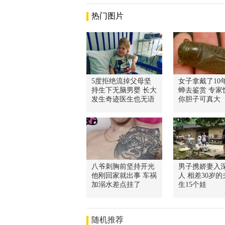
热门图片
5度拒绝流掉父母坚
女子拿戴了10
持生下无脑男婴 长大
蝉去鉴赏 专家
发生奇迹医生也无语
你胆子可真大
八爷刺胸前坚持开光
男子携娇妻入
他刚回家就出事 车祸
人 相差30岁
加溺水差点挂了
生15个娃
随机推荐