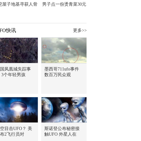
挖屋子地基寻获人骨
男子点一份烫青菜30元
主直觉就是失踪父亲
但份量让他苦笑菜涨
价？
FO快讯
更多>>
国凤凰城失踪事
墨西哥711ufo事件
 3个年轻男孩
数百万民众观
空目击UFO？ 美
斯诺登公布秘密接
布2飞行员对
触UFO 外星人在