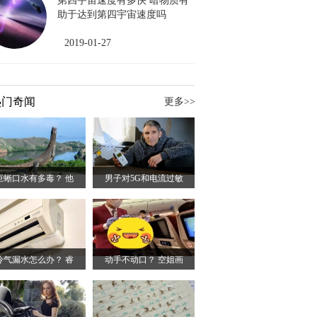
第四宇宙速度有多快 暗物质有
助于达到第四宇宙速度吗
2019-01-27
热门奇闻
更多>>
巨蜥口水有多毒？ 他
男子对5G和电流过敏
冷气漏水怎么办？ 睿
动手不动口？ 空姐画