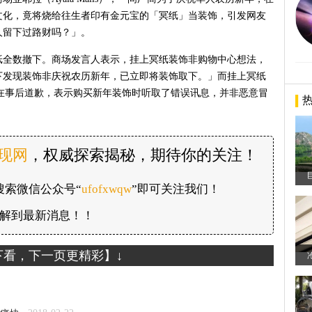
文化，竟将烧给往生者印有金元宝的「冥纸」当装饰，引发网友
人留下过路财吗？」。
纸全数撤下。商场发言人表示，挂上冥纸装饰非购物中心想法，
下发现装饰非庆祝农历新年，已立即将装饰取下。」而挂上冥纸
rket》也在事后道歉，表示购买新年装饰时听取了错误讯息，并非恶意冒
发现网
，权威探索揭秘，期待你的关注！
搜索微信公众号“
ufofxwqw
”即可关注我们！
解到最新消息！！
下看，下一页更精彩】↓