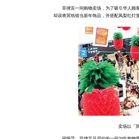
菲律宾一间购物卖场，为了吸引华人顾
却误将冥纸错当新年饰品，并搭配凤梨红灯
卖场以「
据报导，菲律宾马尼拉的一间30年购物商场