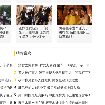
滑板车
正妹理发新招！「跨
禽兽皇帝逐个派儿子
司机和
坐」大腿理发 让男网
去打仗 后跟儿媳床上
回家
友暴动：小心怀孕
玩车轮战！
猜你喜欢
1
咪开车萌翻网友
清官太穷卖掉4岁女儿凑钱 皇帝一听极怒下令：斩了命根子
2
警方破门而入 淡定嫌疑人低头玩手游「等我打完再说！」
3
宫中流行？
夜市惊见超吓人娃娃机 网友狂起鸡皮疙瘩
4
碎性骨折的风险产子
韩信死前大喊3个字 最后竟成酒桌上口头禅
5
是长了巨无霸肌瘤
封门村闹鬼是真的吗 中国鬼村为什么频发灵异事件
6
友直呼：赚到了
赛里木湖水怪之谜 赛里木湖怪物在清代就出现过