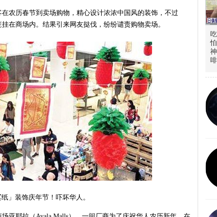
客在农历春节到卖场购物，精心设计浓浓中国风的装饰，不过
笼挂在商场内。结果引来网友挞伐，纷纷谴责购物卖场。
吃
怕
神
啡
冥纸」装饰庆年节！吓坏华人。
亚耶拉（Ayala Malls），一间厂商为了庆祝华人农历新年，在