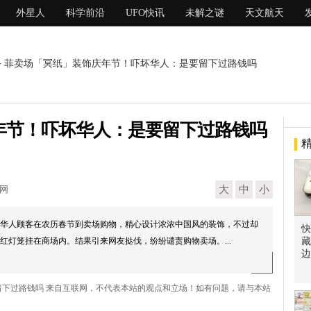
外星人
科学前沿
UFO快讯
未解之谜
天文航天
> 菲卖场「冥纸」装饰庆年节！吓坏华人：是要留下过路钱吗
年节！吓坏华人：是要留下过路钱吗
现网
大
中
小
华人顾客在农历春节到卖场购物，精心设计浓浓中国风的装饰，不过却
快
红灯笼挂在商场内。结果引来网友挞伐，纷纷谴责购物卖场。...
藏
边
留下过路钱吗 来自互联网，不代表本站的观点和立场！如有问题，请与本站