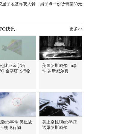
挖屋子地基寻获人骨
男子点一份烫青菜30元
主直觉就是失踪父亲
但份量让他苦笑菜涨
价？
FO快讯
更多>>
伦比亚金字塔
美国罗斯威尔ufo事
FO 金字塔飞行物
件 罗斯威尔真
原ufo事件 类似战
美上空惊现ufo坠落
不明飞行物
透露罗斯威尔