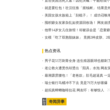
直击美国活死人墓！囚犯哭喊：干脆给我个
就是要红包！壮汉狂推「摇钱树」 结果意
美国女孩水族箱上「刮梳子」！ 成功召唤
囤积癖女友家杂乱如资源回收场！ 网友崩
他带14岁女儿住旅馆！却被误会是「恋童
女模「吃了双胞胎妹妹」 竟拥2种皮肤、2组
热点资讯
男子花53万刺青全身 连生殖器眼球也都刺
老公救火遭烫伤却烫出「阳具」水泡 网友
最潮霹雳腰包！「老爸款」肚毛超逼真 一
瑞士银行马桶冲不下去 竟是79万大钞塞爆
2
超拟真蟑螂咖啡拉花 网友吓：有够惊人
标
奇闻异事
签