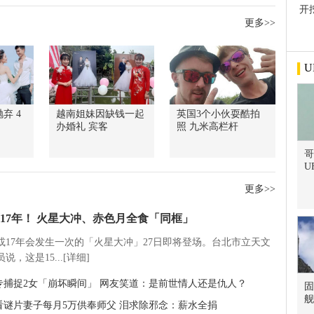
开
屋
更多>>
U
弃 4
越南姐妹因缺钱一起
英国3个小伙耍酷拍
办婚礼 宾客
照 九米高栏杆
哥
U
更多>>
17年！ 火星大冲、赤色月全食「同框」
5或17年会发生一次的「火星大冲」27日即将登场。台北市立天文
说，这是15...[详细]
专捕捉2女「崩坏瞬间」 网友笑道：是前世情人还是仇人？
固
舰
看谜片妻子每月5万供奉师父 泪求除邪念：薪水全捐