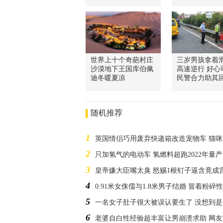
世界上十个奇葩村庄
三岁男孩拿着
沙漠地下王国库伯佩
高速逆行 好心
迪冬暖夏凉
民警合力助其
随机推荐
1
英国情侣巧用废弃快递箱改造宠物车 猫
2
只加氢气的电动车 氢燃料超跑2022年量产
3
皇帝嫌大臣嘴太臭 怒赐1根钉子逼含竟成
4
0.91米女侏儒与1.8米男子结婚 冒着粉
5
一名女子肚子很大被误认要生了 没想到
6
老婆自白性经验超丰富让男崩溃求助 网