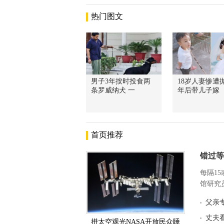
热门图文
男子3年按时投食两
18岁人妻惨遭抛
条罗威纳犬 一
年后带儿子嫁
首页推荐
错过等
每隔1
馆研究员
父亲
丈夫
拼太空观光NASA开放民众睡