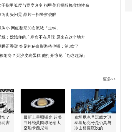
女子指甲弧度与宽度改变 指甲美容提醒挽救她性命
惊闯街头闲晃 晶片一扫警察傻眼
嫌胸小 网红整形30次流脓「走钟」
记载：嫦娥住的广寒宫不在月球 原来在这个地方
趴睡正香甜 突见神秘白影游移他曝：第8次了
半被附身？买沙皮狗蛋糕 他打开惊见「怨念超深」
更多>>
恐怖？
最新土星照曝光 超美
泰坦尼克号沉船之谜
玛莉害
白环绕黄圆球纪念太
泰坦尼克号是否真与
空船卡西尼号
冰山相撞沉没的