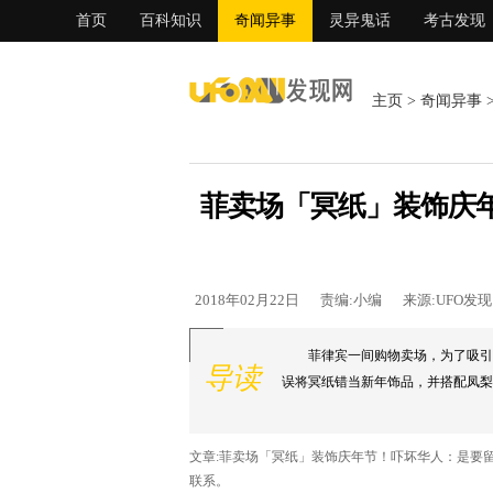
首页
百科知识
奇闻异事
灵异鬼话
考古发现
主页
>
奇闻异事
菲卖场「冥纸」装饰庆
2018年02月22日
责编:小编
来源:UFO发
菲律宾一间购物卖场，为了吸引
导读
误将冥纸错当新年饰品，并搭配凤梨
文章:菲卖场「冥纸」装饰庆年节！吓坏华人：是要
联系。