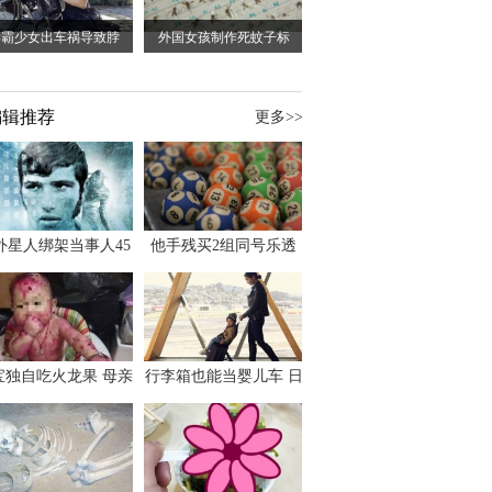
学霸少女出车祸导致脖
外国女孩制作死蚊子标
编辑推荐
更多>>
外星人绑架当事人45
他手残买2组同号乐透
出书 还原1973年帕
竟连中头奖爽领970多
斯卡古拉事件
万
宝独自吃火龙果 母亲
行李箱也能当婴儿车 日
傻眼：以为命案现场
本家长出远门新利器