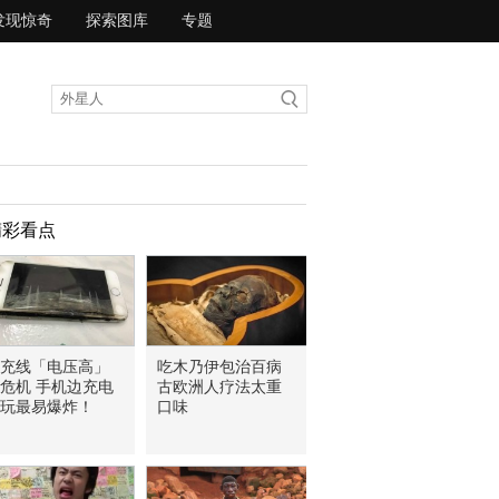
发现惊奇
探索图库
专题
精彩看点
充线「电压高」
吃木乃伊包治百病
危机 手机边充电
古欧洲人疗法太重
玩最易爆炸！
口味