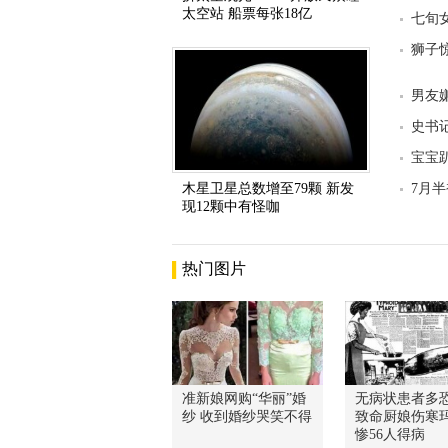
太空站 船票每张18亿
七旬
狮子
男友
史书
宝宝
木星卫星总数增至79颗 新发
7月
现12颗中有怪咖
热门图片
准新娘网购“华丽”婚
无病状患者多
纱 收到婚纱哭笑不得
致命厨娘伤寒
惨56人得病