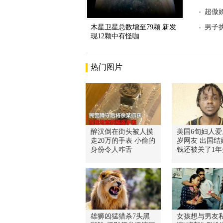
超傲
木星卫星总数增至79颗 新发
男子
现12颗中有怪咖
热门图片
醉汉倒在街头被人摸
美国6旬妇人爱
走20万的手表 小偷的
岁网友 出国结
身份令人咋舌
钱还被关了1年
雄狮凶猛猎杀7头黑
女孩想与男友