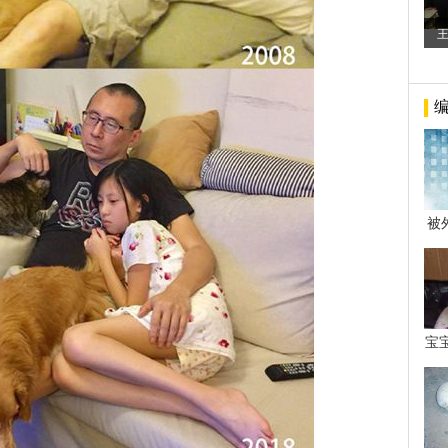
被
年后
宝
看