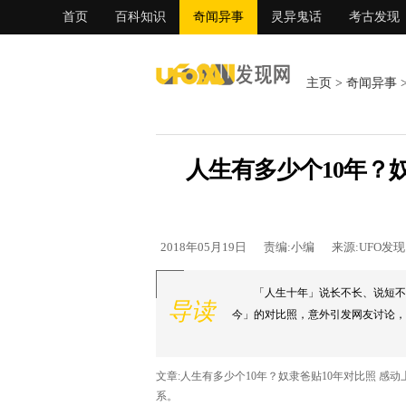
首页
百科知识
奇闻异事
灵异鬼话
考古发现
主页
>
奇闻异事
人生有多少个10年？
2018年05月19日
责编:小编
来源:UFO发
「人生十年」说长不长、说短不
导读
今」的对比照，意外引发网友讨论，直
文章:人生有多少个10年？奴隶爸贴10年对比照 
系。