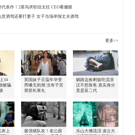
娇代表作！2菜鸟求职信太狂 CEO看傻眼
执意酒驾还要打妻子 女子当场举报丈夫酒驾
更多>>
上34
英国妹子豆蔻年华变
躺路边捡剩饭吃流浪
婚被骗
男嗓无初潮 没有子宫
汉不想靠爸 真实身分
多
胃部长睾丸
竟是富二代
私奔上
最强猪队友！老公跟
乐山大佛流泪 凌云大