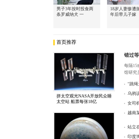
男子3年按时投食两
18岁人妻惨遭抛
条罗威纳犬 一
年后带儿子嫁
首页推荐
错过等
每隔1
馆研究员
“跳绳
乌鸦
拼太空观光NASA开放民众睡
太空站 船票每张18亿
女司
越南
站立
印度