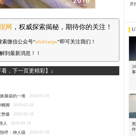
开
屋
发现网
，权威探索揭秘，期待你的关注！
U
搜索微信公众号“
ufofxwqw
”即可关注我们！
解到最新消息！！
2
下看，下一页更精彩】↓
事
2018-05-19
换脑袋的一堆
2018-05-18
蟑螂脚
2018-05-18
友赞爆
2018-05-18
路人
黑
件
2018-05-18
惊呼：神人级