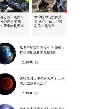
百万跑车刚提车
女中医师转型种瓜
0分钟遭追尾 警
蒌 承包千亩土地带
：肇事者是无辜
村民一起致富
恐龙灭绝事件再发生？ 研究：
行星撞地球机率暴增2倍
2019-01-19
过往血月出现必有大事？ 上次
隔天世越号沉没了
2019-01-23