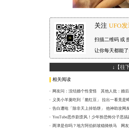
关注
UFO
扫描二维码 或 
让你每天都能了
↓【往
相关阅读
网友问：没结婚个性变怪 其他人批：婚后
义美小羊羹吃到「脆红豆」 拉出一看竟是
告白遭呛「除非天上掉馅饼」 他神助攻网
YouTube恶作剧歪风！少年扮恐怖分子恶搞
两津是你吗？地方阿伯斜坡稳骑铁马 网友