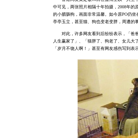
中可见，两张照片相隔十年拍摄，2008年
的小腊肠狗，画面非常温馨。如今原PO仍坐
亭亭玉立，甚至猫、狗也变老变胖，周遭的
对此，许多网友看到后纷纷表示，「爸爸
人生赢家了」、「猫胖了、狗老了、女儿大
「岁月不饶人啊！」甚至有网友感伤写到表示