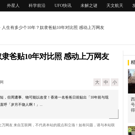
外星人
科学前沿
UFO快讯
未解之谜
天文航天
> 人生有多少个10年？奴隶爸贴10年对比照 感动上万网友
奴隶爸贴10年对比照 感动上万网友
现网
大
中
小
短，但周遭事、物可能以改变！香港一名爸爸日前贴出「10年前与现
西
呼「岁月不饶人啊！」...
号
得
感动上万网友 来自互联网，不代表本站的观点和立场！如有问题，请与本站联