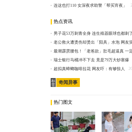
连这也打110 女深夜求助警「帮买宵夜」
热点资讯
男子花53万刺青全身 连生殖器眼球也都刺
老公救火遭烫伤却烫出「阳具」水泡 网友
最潮霹雳腰包！「老爸款」肚毛超逼真 一
瑞士银行马桶冲不下去 竟是79万大钞塞爆
2
超拟真蟑螂咖啡拉花 网友吓：有够惊人
标
奇闻异事
签
热门图文