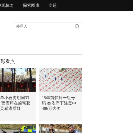
发现惊奇
探索图库
专题
精彩看点
单小石虎胡同33
15年前梦到一组号
 曹雪芹在凶宅获
码 她依序下注竟中
灵感遭质疑
486万大奖