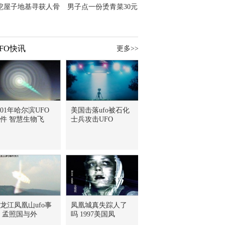
挖屋子地基寻获人骨
男子点一份烫青菜30元
主直觉就是失踪父亲
但份量让他苦笑菜涨
价？
FO快讯
更多>>
001年哈尔滨UFO
美国击落ufo被石化
件 智慧生物飞
士兵攻击UFO
龙江凤凰山ufo事
凤凰城真失踪人了
 孟照国与外
吗 1997美国凤