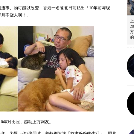
遭事、物可能以改变！香港一名爸爸日前贴出「10年前与现
岁月不饶人啊！」
上
2
方
的
10年对比照，感动上万网友。
十年」为题上传2张照片，并特别附注「奴隶爸爸的生活」。照片