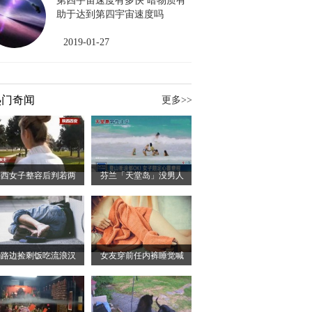
第四宇宙速度有多快 暗物质有
助于达到第四宇宙速度吗
2019-01-27
热门奇闻
更多>>
陕西女子整容后判若两
芬兰「天堂岛」没男人
躺路边捡剩饭吃流浪汉
女友穿前任内裤睡觉喊