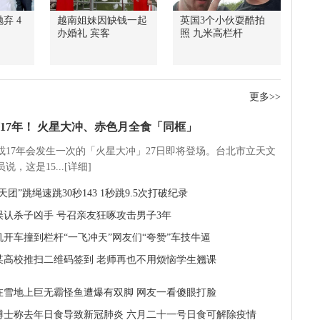
弃 4
越南姐妹因缺钱一起
英国3个小伙耍酷拍
办婚礼 宾客
照 九米高栏杆
更多>>
17年！ 火星大冲、赤色月全食「同框」
5或17年会发生一次的「火星大冲」27日即将登场。台北市立天文
说，这是15...[详细]
天团”跳绳速跳30秒143 1秒跳9.5次打破纪录
误认杀子凶手 号召亲友狂啄攻击男子3年
机开车撞到栏杆“一飞冲天”网友们“夸赞”车技牛逼
某高校推扫二维码签到 老师再也不用烦恼学生翘课
在雪地上巨无霸怪鱼遭爆有双脚 网友一看傻眼打脸
博士称去年日食导致新冠肺炎 六月二十一号日食可解除疫情