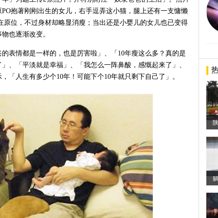
的原PO抱著刚刚出生的女儿，右手逗弄这小猫，腿上还有一支慵懒
在原位，不过身材却略显消瘦；当出还是小婴儿的女儿也已变得
事物也逐渐改变。
的表情都是一样的，也是厉害啦」、「10年瘦这么多？真的是
了」、「平淡就是幸福」、「我怎么一阵鼻酸，感慨起来了」、
，「人生有多少个10年！可能下个10年就只剩下自己了」。