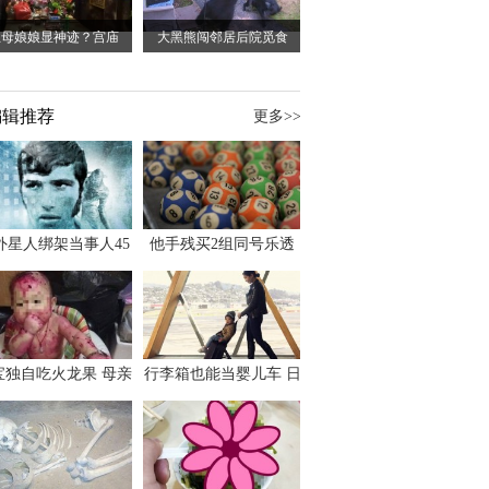
王母娘娘显神迹？宫庙
大黑熊闯邻居后院觅食
编辑推荐
更多>>
外星人绑架当事人45
他手残买2组同号乐透
出书 还原1973年帕
竟连中头奖爽领970多
斯卡古拉事件
万
宝独自吃火龙果 母亲
行李箱也能当婴儿车 日
傻眼：以为命案现场
本家长出远门新利器