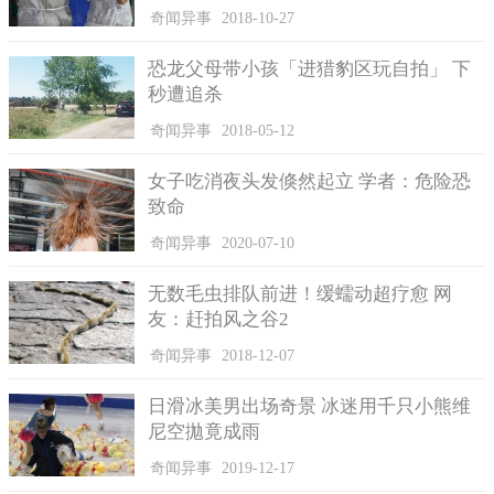
奇闻异事
2018-10-27
恐龙父母带小孩「进猎豹区玩自拍」 下
扁仙壶海胆近两年在六、七月都会大迁徙。
秒遭追杀
奇闻异事
2018-05-12
女子吃消夜头发倏然起立 学者：危险恐
致命
奇闻异事
2020-07-10
无数毛虫排队前进！缓蠕动超疗愈 网
友：赶拍风之谷2
奇闻异事
2018-12-07
日滑冰美男出场奇景 冰迷用千只小熊维
扁仙壶海胆属于心型海胆目，平时浅藏于珊瑚砂之中，没有
尼空拋竟成雨
口器，以底质沙粒或是有机碎屑为主，近两年6、7月都会出现，
不排除和雨季有关。只是更有人担心，大量海胆会不会成为国人
奇闻异事
2019-12-17
的猎食目标，但生态专家表示，扁仙壶海胆没有食用价值，不过