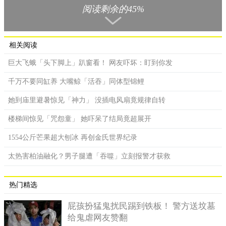
阅读剩余的45%
就像毛茸茸的圆球往前走，这些是扁仙壶海胆正在大迁徙，
上万个海胆大爆发，犹如千军万马的往前移动，民众在屏东后壁
湖海域拍下这令人惊艳的一刻。珊瑚礁协会理事蔡永春：「因为
相关阅读
看起来非常的壮观，他的数量很多，成千上万。」
巨大飞蛾「头下脚上」趴窗看！ 网友吓坏：盯到你发
难得一见的海胆大迁徙数量惊人，台湾除了后壁湖海域、西
南部沿海在弥陀人工鱼礁区，和旗津外海都曾经出现类似现象，
千万不要同缸养 大嘴鲸「活吞」同体型锦鲤
但因为不像海胆生殖聚集，原因有待观察。
她到庙里避暑惊见「神力」 没插电风扇竟规律自转
爆量般的大量移动迁徙，也被怀疑是不是和台风来袭有关
系。国立科博馆李坤瑄博士：「看起来不太像，因为他出现的时
楼梯间惊见「咒怨童」 她吓呆了结局竟超展开
间好像去年，出现一个多月，应该是跟台风没有明显相关。」
1554公斤芒果超大刨冰 再创金氏世界纪录
太热害柏油融化？男子腿遭「吞噬」立刻报警才获救
热门精选
屁孩扮猛鬼扰民踢到铁板！ 警方送坟墓
给鬼虐网友赞翻