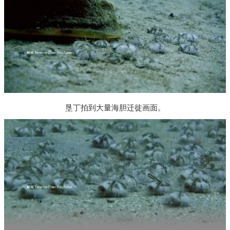
垦丁拍到大量海胆迁徙画面。