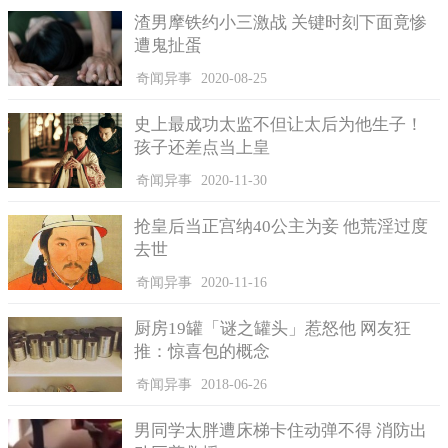
海胆大军的迁徙行为，值得持续追踪观察。
渣男摩铁约小三激战 关键时刻下面竟惨
遭鬼扯蛋
奇闻异事
2020-08-25
史上最成功太监不但让太后为他生子！
孩子还差点当上皇
奇闻异事
2020-11-30
抢皇后当正宫纳40公主为妾 他荒淫过度
去世
奇闻异事
2020-11-16
厨房19罐「谜之罐头」惹怒他 网友狂
推：惊喜包的概念
奇闻异事
2018-06-26
男同学太胖遭床梯卡住动弹不得 消防出