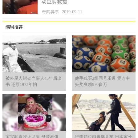
动巨剪救援
奇闻异事
2019-09-11
编辑推荐
被外星人绑架当事人45年后出
他手残买2组同号乐透 竟连中
书 还原1973年帕
头奖爽领970多万
宝宝独自吃火龙果 母亲看傻
行李箱也能当婴儿车 日本家长