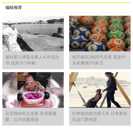
编辑推荐
被外星人绑架当事人45年后出
他手残买2组同号乐透 竟连中
书 还原1973年帕
头奖爽领970多万
宝宝独自吃火龙果 母亲看傻
行李箱也能当婴儿车 日本家长
眼：以为命案现场
出远门新利器