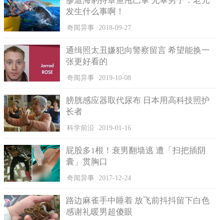
惨遭海豹持章鱼甩巴掌 无辜男子：老兄
发生什么事啊！
奇闻异事
2018-09-27
通缉照太丑嫌犯向警察留言 希望能换一
张更好看的
奇闻异事
2019-10-08
膀胱感应器取代尿布 日本用高科技照护
长者
科学前沿
2019-01-16
屁股多1根！衰男翻墙逃 遭「扫把插阴
囊」贯胸口
奇闻异事
2017-12-24
路边麻雀手中睡着 放飞前抖抖留下白色
感谢礼暖男超傻眼