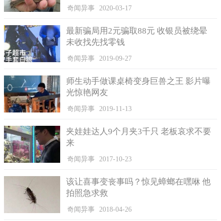
奇闻异事
2020-03-17
最新骗局用2元骗取88元 收银员被绕晕
未收找先找零钱
奇闻异事
2019-09-27
师生动手做课桌椅变身巨兽之王 影片曝
光惊艳网友
奇闻异事
2019-11-13
夹娃娃达人9个月夹3千只 老板哀求不要
来
奇闻异事
2017-10-23
该让喜事变丧事吗？惊见蟑螂在嘿咻 他
拍照急求救
奇闻异事
2018-04-26