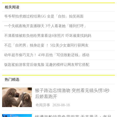
相关阅读
爷爷帮拍求婚过程结果GG 全是「自拍」灿笑画面
一个失眠夜晚开直播聊天 3千人看著她「睡到打呼」
不满看猫被欺负他给男童看这6张照片 吓坏顽童找妈妈
不忍「自闭男」独身赴宴 ！ 5位美少女邀同行获网友
幼年超市偷巧克力！ 43年后他「写信致歉还钱」感动
饭匙鲨贴游客背后做鬼脸 逗趣的模样让网友帮它搭配
热门精选
猴子路边忘情激吻 突然看见镜头愣3秒
后娇羞跑开
奇闻异事
2020-08-18