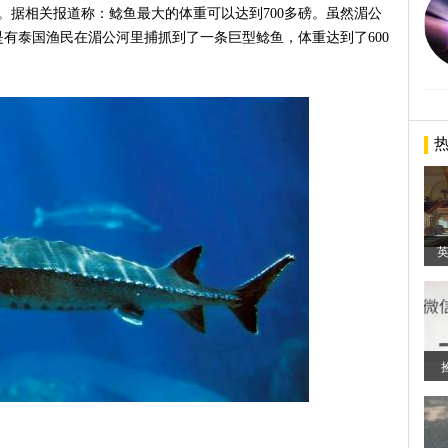
磅。据相关报道称：鲶鱼最大的体重可以达到700多磅。虽然湄公
有泰国渔民在湄公河里捕抓到了一条巨型鲶鱼，体重达到了600