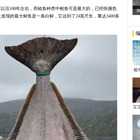
可以活100年左右，而鲶鱼种类中鳇鱼可是最大的，已经快濒危
发现的最大鲟鱼是一条白鲟，它达到了24英尺长，重达3400多
被
年后
宝
看