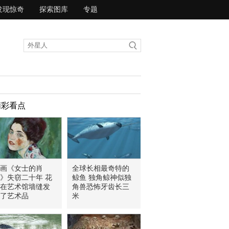
发现惊奇
探索图库
专题
精彩看点
画《女士的肖
全球长相最奇特的
》失窃二十年 花
鲸鱼 独角鲸神似独
在艺术馆墙缝发
角兽恐怖牙齿长三
了艺术品
米