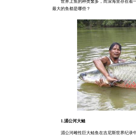
世界上鱼的种类繁多，而深海里存在着
最大的鱼都是哪些？
1.湄公河大鲶
湄公河雌性巨大鲶鱼在吉尼斯世界纪录