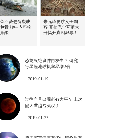
鱼不爱进食瘦成
朱元璋要求女子殉
包骨 腹中内容物
葬 开棺竟全两腿大
鼻酸
开揭开真相狠毒！
恐龙灭绝事件再发生？ 研究：
行星撞地球机率暴增2倍
2019-01-19
过往血月出现必有大事？ 上次
隔天世越号沉没了
2019-01-23