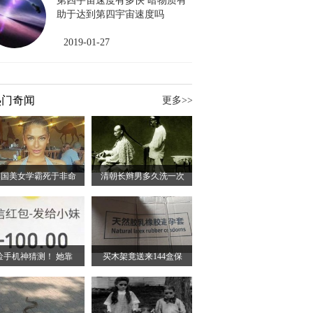
第四宇宙速度有多快 暗物质有
助于达到第四宇宙速度吗
2019-01-27
热门奇闻
更多>>
英国美女学霸死于非命
清朝长辫男多久洗一次
捡手机神猜测！ 她靠
买木架竟送来144盒保