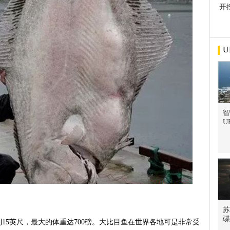
开
屋
U
智
U
苏
碟
15英尺，最大的体重达700磅。大比目鱼在世界各地可是非常受