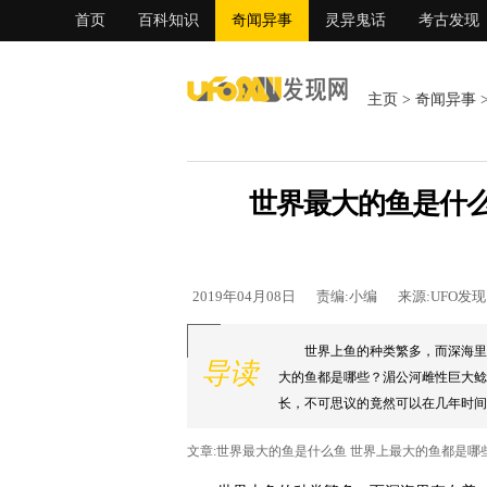
首页
百科知识
奇闻异事
灵异鬼话
考古发现
主页
>
奇闻异事
世界最大的鱼是什么
2019年04月08日
责编:小编
来源:UFO发
世界上鱼的种类繁多，而深海里
导读
大的鱼都是哪些？湄公河雌性巨大鲶
长，不可思议的竟然可以在几年时间内体
文章:世界最大的鱼是什么鱼 世界上最大的鱼都是