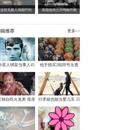
脚边惊见骇人画面吓到
美国值岗士兵鸣枪吓跑
编辑推荐
更多>>
外星人绑架当事人45
他手残买2组同号乐透
出书 还原1973年帕
竟连中头奖爽领970多
斯卡古拉事件
万
宝独自吃火龙果 母亲
行李箱也能当婴儿车 日
傻眼：以为命案现场
本家长出远门新利器