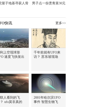
挖屋子地基寻获人骨
男子点一份烫青菜30元
主直觉就是失踪父亲
但份量让他苦笑菜涨
价？
FO快讯
更多>>
利上空现球形
千年前就有UFO来
FO 速度飞快发出
访？ 苏东坡现场
联人看到的飞
2001年哈尔滨UFO
？ ufo莫非真的
事件 智慧生物飞