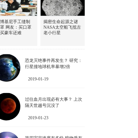
博基尼手工缝制
揭密生命起源之谜
罩 网友：买口罩
NASA太空船飞抵古
买豪车还难
老小行星
恐龙灭绝事件再发生？ 研究：
行星撞地球机率暴增2倍
2019-01-19
过往血月出现必有大事？ 上次
隔天世越号沉没了
2019-01-23