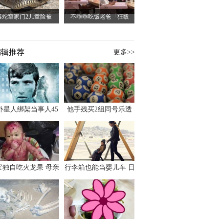
毒蛇窜家门2儿童险被
不乖乖吃饭老爸「狂殴
编辑推荐
更多>>
外星人绑架当事人45
他手残买2组同号乐透
出书 还原1973年帕
竟连中头奖爽领970多
斯卡古拉事件
万
宝独自吃火龙果 母亲
行李箱也能当婴儿车 日
傻眼：以为命案现场
本家长出远门新利器