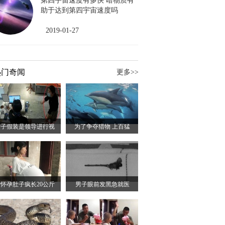
第四宇宙速度有多快 暗物质有
助于达到第四宇宙速度吗
2019-01-27
热门奇闻
更多>>
女子假装是领导进行视
为了争夺猎物 上百猛
怀孕肚子疯长20公斤
男子眼前发黑急就医