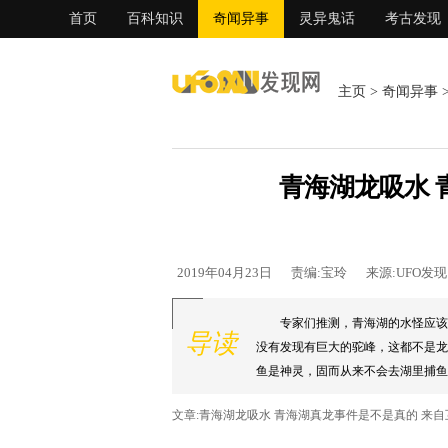
首页
百科知识
奇闻异事
灵异鬼话
考古发现
主页
>
奇闻异事
青海湖龙吸水 
2019年04月23日
责编:宝玲
来源:UFO发
专家们推测，青海湖的水怪应该
导读
没有发现有巨大的驼峰，这都不是龙
鱼是神灵，固而从来不会去湖里捕鱼
文章:青海湖龙吸水 青海湖真龙事件是不是真的 来