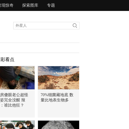
发现惊奇
探索图库
专题
精彩看点
房傻眼老公超怪
70%细菌藏地底 数
姿完全没醒 辣
量比地表生物多
：谁比他狂？