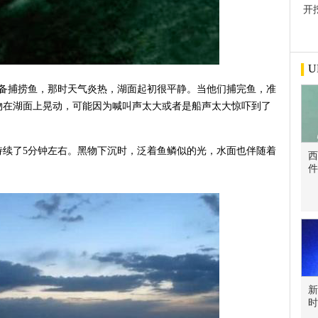
开
屋
U
湖准备捕捞鱼，那时天气炎热，湖面起初很平静。当他们捕完鱼，准
物在湖面上晃动，可能因为喊叫声太大或者是船声太大惊吓到了
持续了5分钟左右。黑物下沉时，泛着鱼鳞似的光，水面也伴随着
西
件
新
时