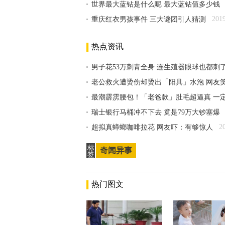
世界最大蓝钻是什么呢 最大蓝钻值多少钱
201
重庆红衣男孩事件 三大谜团引人猜测
热点资讯
男子花53万刺青全身 连生殖器眼球也都刺
老公救火遭烫伤却烫出「阳具」水泡 网友
最潮霹雳腰包！「老爸款」肚毛超逼真 一
瑞士银行马桶冲不下去 竟是79万大钞塞爆
2
超拟真蟑螂咖啡拉花 网友吓：有够惊人
标
奇闻异事
签
热门图文