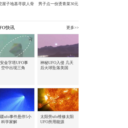
挖屋子地基寻获人骨
男子点一份烫青菜30元
主直觉就是失踪父亲
但份量让他苦笑菜涨
价？
FO快讯
更多>>
安金字塔UFO事
神秘UFO入侵 几天
 空中出现三角
后火球坠落美国
疆ufo事件悬停5小
太阳旁ufo维修太阳
 科学家解
UFO所用能源