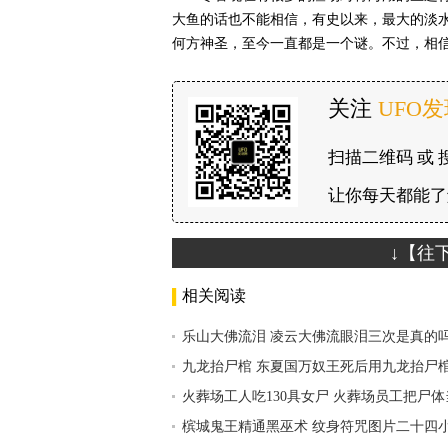
大鱼的话也不能相信，有史以来，最大的淡水
何方神圣，至今一直都是一个谜。不过，相信
关注
UFO
扫描二维码 或 
让你每天都能了
↓【往
相关阅读
乐山大佛流泪 凌云大佛流眼泪三次是真的
九龙抬尸棺 东夏国万奴王死后用九龙抬尸
火葬场工人吃130具女尸 火葬场员工把尸
槟城鬼王精通黑巫术 纹身符咒图片二十四