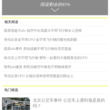
晚霞般璀璨夺目。
阅读剩余的45%
相关阅读
固原现超大ufo 低空中出现庞大不明飞行物令人恐怖
哥伦比亚金字塔UFO 金字塔飞行物闪耀光线刺眼
固原ufo事件 类似战舰不明飞行物在高空盘旋
哈尔滨上空不明飞行物 警民一起看到大规模真实的UFO
智利ufo建筑 村民目睹空中银色不明物体裂开
UFO事件深入调查
哥伦比亚UFO 云端出现奇怪明亮圆盘闪瞎众人
随后，记者联系了杭州机场检查中心，机场指挥人员说当天
傍晚的这个时段机场没有民航飞机起飞或者降落，非常确定那绝
热门精选
对不是民航飞机。
北京公交车事件 公交车上遇到鬼是真的
更巧合的是，当时指挥中心也发现了这个不明飞行物，并用
吗？
望远镜密切跟踪观察，更恐怖的是这个UFO竟然在机场上空盘旋