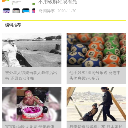
不用破解轻易看光
奇闻异事
2020-11-20
编辑推荐
被外星人绑架当事人45年后出
他手残买2组同号乐透 竟连中
书 还原1973年帕
头奖爽领970多万
宝宝独自吃火龙果 母亲看傻
行李箱也能当婴儿车 日本家长