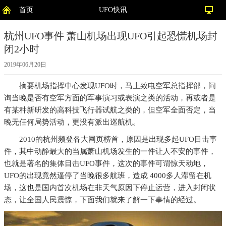
首页
UFO快讯
杭州UFO事件 萧山机场出现UFO引起恐慌机场封
闭2小时
2019年06月20日
摘要
机场指挥中心发现UFO时，马上致电空军总指挥部，问
询当晚是否有空军方面的军事演习或表演之类的活动，再或者是
有某种新研发的高科技飞行器试航之类的，但空军全面否定，当
晚无任何局势活动，更没有派出巡航机。
2010的杭州频登各大网页榜首，原因是出现多起UFO目击事
件，其中动静最大的当属萧山机场发生的一件让人不安的事件，
也就是著名的集体目击UFO事件，这次的事件可谓惊天动地，
UFO的出现竟然逼停了当晚很多航班，造成 4000多人滞留在机
场，这也是国内首次机场在非天气原因下停止运营，进入封闭状
态，让全国人民震惊，下面我们就来了解一下事情的经过。