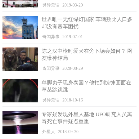
停留了近20分钟，目测高度在1000英尺处，期间尾部的两条红色
灵异鬼话
2019-03-29
火焰向机场下方喷射，这也是造成当晚机场紧急关闭长达2个小时
世界唯一无红绿灯国家 车辆数比人口多
的主要原因。
却没有塞车困扰
这个UFO的出现使机场指挥中心陷入了一种莫名的恐慌之
奇闻异事
2019-07-01
中，感到此物来意不明，用意不善，将会是一个巨大的威胁，不
能拿乘客的生命开玩笑，所以作出了关闭机场的紧急决定。
陈之汉中枪时爱犬在旁下场会如何？ 网
友曝神结局
奇闻异事
2020-08-29
单脚贞子现身泰国？他拍到惊悚画面在
草丛跳跳跳
灵异鬼话
2018-10-16
专家疑发现外星人基地 UFO研究人员离
奇死亡事件疑点重重
外星人
2018-09-30
关于 UFO的议论