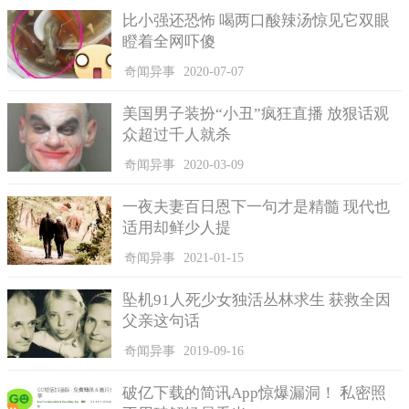
比小强还恐怖 喝两口酸辣汤惊见它双眼
据说，当机场指挥中心发现这个UFO时，马上致电空军总指
瞪着全网吓傻
挥部，问询当晚是否有空军方面的军事演习或表演之类的活动，
再或者是有某种新研发的高科技飞行器试航之类的，但空军全面
奇闻异事
2020-07-07
否定，当晚无任何局势活动，更没有派出巡航机。
美国男子装扮“小丑”疯狂直播 放狠话观
杭州机场专业人士和空军有关人士认为，一般普通飞机的机
众超过千人就杀
身出不可能有红点，即使是双引擎发动机在1000米的高空飞行，
尾部也不会出现红色的火焰，就算是出现故障从高空坠毁，也只
奇闻异事
2020-03-09
会出现1条火尾而绝不是两条。
一夜夫妻百日恩下一句才是精髓 现代也
还有一些专家说不排除是一些国家的卫星出现故障出现坠落
适用却鲜少人提
的情况，但这绝对是小概率事件，就算出现又怎么可能如此有规
奇闻异事
2021-01-15
律呢？
因为根据张老师的证词，他已经连续好几天都在同一个方位
坠机91人死少女独活丛林求生 获救全因
上观察到 UFO了，而且机场人员也表示，这架不明飞行物在机场
父亲这句话
上空盘旋了好长一段时间才飞走的，如果是卫星坠毁几分钟就可
奇闻异事
2019-09-16
以了，又怎么可能有规律分阶段的坠毁呢？
因此，种种迹象都表明这很有可能是一起UFO事件。
破亿下载的简讯App惊爆漏洞！ 私密照