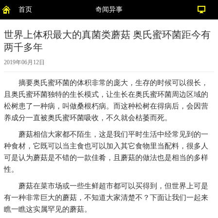
首页
奇闻异事
世界上体积最大的真菌类蘑菇 奥氏蜜环菌距今有
两千多年
2019年06月12日
摘要
奥氏蜜环菌的体积非常的庞大，生存的时候可以很长，
且奥氏蜜环菌独特的生长模式，让生长在奥氏蜜环菌周边区域的
松树患了一种病，叫做桑根朽病。而这种松树在得病后，会因营
养成分一直被奥氏蜜环菌吸收，不久就会枯萎而死。
蘑菇相信大家都不陌生，这是我们平时生活中经常见到的一
种食材，它既可以当主食也可以加入其它食物里当配料，很多人
可是认为蘑菇是不错的一款佳肴，且蘑菇的做法也是相当的多样
性。
蘑菇在菜市场或一些生鲜超市都可以买得到，但世界上可是
有一种非常巨大的蘑菇，不知道大家清楚不？下面让我们一起来
瞧一瞧这实属罕见的蘑菇。