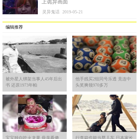
上诡异画面
奥氏蜜环菌是科学家们意外中发现的，当时看到这种真菌
后，把所有人都给震惊住了。虽然他们知道真菌的生长方式可以
灵异鬼话
2019-05-21
长到很大，但是没想到可以长到如此之大，是非常罕见的。
编辑推荐
被外星人绑架当事人45年后出
他手残买2组同号乐透 竟连中
书 还原1973年帕
头奖爽领970多万
宝宝独自吃火龙果 母亲看傻
行李箱也能当婴儿车 日本家长