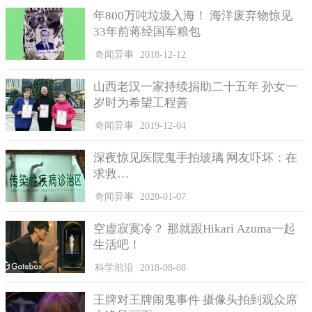
年800万吨垃圾入海！ 海洋废弃物惊见
33年前蒋经国军粮包
奇闻异事
2018-12-12
山西老汉一家持续捐助二十五年 孙女一
岁时为希望工程善
奇闻异事
2019-12-04
奥氏蜜环菌名字的由来
作为现今世界上最大的真菌蘑菇，奥氏蜜环菌名字的由来也
深夜惊见医院鬼手拍玻璃 网友吓坏：在
是非常的有意思，它是根据奥氏蜜环菌生长出来的形状及其味道
求救…
来命名的。因为奥氏蜜环菌外形有一个圆圆的黄色盖子，且奥氏
奇闻异事
2020-01-07
蜜环菌吃起来有点甜，所以科学家在发现这种真菌后，根据其特
征才取名为奥氏蜜环菌。
空虚寂寞冷？ 那就跟Hikari Azuma一起
生活吧！
奥氏蜜环菌的体积非常的庞大，生存的时候可以很长，且奥
氏蜜环菌独特的生长模式，让生长在奥氏蜜环菌周边区域的松树
科学前沿
2018-08-08
患了一种病，叫做桑根朽病。而这种松树在得病后，会因营养成
分一直被奥氏蜜环菌吸收，不久就会枯萎而死。
王牌对王牌闹鬼事件 摄像头拍到观众席