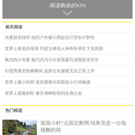
阅读剩余的43%
奥氏蜜环菌是在一次科学考察的时候意外发现的，它的体积
相当的庞大，可以说面积相当于1665个足球场那么大。这时你应
该可以想象出奥氏蜜环菌到底有多大了。早前人类发现的最大生
相关阅读
物是蓝鲸，而奥氏蜜环菌的出现打破了这个世界纪录。
光看就觉得痒 他到户外被小黑蚊狂叮背长47肿包
奥氏蜜环菌不光体积非常的大，这种真菌的存在时间也是非
常长的，科学家们按照生物正常的生长速度来看，这种真菌至少
世界上最老的母亲 印度古稀老人神奇怀孕生下龙凤胎
生存了两千四百多年，但是科学家们根据对这种真菌的研究结果
晚清四大奇案 杨乃武与小白菜冤案写成冤歌传百年
猜测，奥氏蜜环菌的年龄大约在八千六百多岁。
印度男童患鱼鳞癣病 皮肤石化僵硬无法正常上学
世界上最小的狗 迷你腊肠犬四肢短小行动敏捷
世界上最毒的蛇 被非洲树蛇咬到全身出血
热门精选
英国小村7点固定断网 结果竟是一台电
视酿的祸