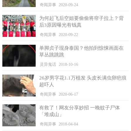
奇闻异事
2020-09-24
为何起飞后空姐要偷偷将帘子拉上？背
后3原因曝光有钱真
奥氏蜜环菌的生长特性
奇闻异事
2020-09-22
大家印象中的很多植物都是会有主干及旁枝的，但奥氏蜜环
菌其实不能说是一种植物，因它是属于真菌类的，它的生长方式
单脚贞子现身泰国？他拍到惊悚画面在
是非常多样性的。对于不同的真菌来说，它们的生长及繁殖方式
草丛跳跳跳
都是非常不一样的。
灵异鬼话
2018-10-16
而对于真菌来说，它们在生长的时候大都是会沿着一些植物
及树木的根部，这是为了寻找更有利的生长环境。但是就奥氏蜜
26岁男字花1.1万植发 头皮长满虫卵疤痕
环菌而言，它的生长模式又不一样，它把自己的菌根部与要摄取
超吓人
的营养源相连接，这就使得奥氏蜜环菌可以不受限制的生长下
奇闻异事
2020-06-17
去。
有救了！网友分享妙招 一晚蚊子尸体
「堆成山」
奇闻异事
2018-04-04