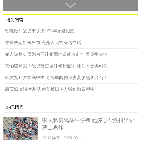
或袁世凯，另外一部分回家种地或者落草为寇。
其中八旗兵和绿营兵是清政府最为重视的两支，军人待遇极
相关阅读
佳，但安于现状，忽略了军事训练。但清末没有战斗力、不足抵
乾隆做件缺德事 死后133年惨遭报应
抗外敌，清政府灭亡后，这两支军队也随之解散，其中有部分士
兵加入地方军队。
曹操决定斩杀吕布 竟是因为刘备这句话
湘军因慈禧太后顾忌、威胁统治，军队被拆散为好几部分，
犯人被枪决后为何不让家属把遗体带走？ 警察曝实情
战斗力下降。清朝灭亡后，湘军规模其实已经很小，大部分士兵
真怕诸葛亮？他识破空城计却秒撤军 死前才告诉司马
最后都被国民党收编。至于北洋水师在甲午战争中大败，清政府
另立北洋新军。
90岁娶17岁女高中生 奇葩军阀拥12妻妾羡煞蒋介石！
北洋新军是中国现代化陆军的开端，一开始的人数有20多
慰安妇血泪控诉 逃跑竟被日本人强迫做四脚牛
万，这些军队后来就变成了袁世凯军阀的主要兵力。
热门精选
家人私房钱藏牛仔裤 他好心帮洗抖出钞
票山爽炸
奇闻异事
2020-03-11