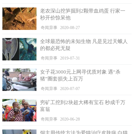
老农深山挖笋掘到2颗带血鸡蛋 行家一
秒开价惊呆他
奇闻异事
2020-08-27
全球最恐怖的未知生物 凡是见过天蛾人
的都必死无疑
奇闻异事
2019-07-31
女子花3000元上网寻优质对象 遇“杀
猪”圈套损失上百万
奇闻异事
2020-07-07
穷矿工挖到2块超大稀有宝石 秒成千万
富翁
奇闻异事
2020-06-28
饲主用传统方法为爱猫治疗皮肤病 白猫