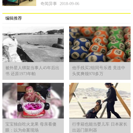
奇闻异事
2018-09-06
编辑推荐
被外星人绑架当事人45年后出
他手残买2组同号乐透 竟连中
书 还原1973年帕
头奖爽领970多万
宝宝独自吃火龙果 母亲看傻
行李箱也能当婴儿车 日本家长
眼：以为命案现场
出远门新利器