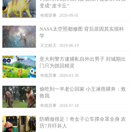
变成“皮卡丘”
奇闻异事
2020-09-01
NASA太空照都修图 背后原因其实很科
学
天文航天
2019-06-19
意大利警方逮捕私自外出男子 封城期出
门只为抓回精灵
奇闻异事
2020-03-30
偷吃到一半老公回家 小王淋雨裸奔：救
救我
奇闻异事
2018-07-18
防晒做很足！奇女子公车撑伞罩全身 农
历7月吓坏人