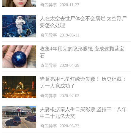
奇闻异事
2020-11-27
人在太空去世尸体会不会腐烂 太空浮尸
​警方检查金饰时，在一块金币上看到了一个小孩的性别、生
要怎么处理
日、出生医院和姓名。他们通过这些线索联络到刘先生。刘先生
奇闻异事
2019-06-11
非常感谢荀思伟，他说这些金饰中不仅有儿子出生的纪念金币，
还有他与太太的定情信物，以及从爷爷辈传下来的传家宝龙凤戒
收集4年用完的隐形眼镜 变成这颗蓝宝
指。
石
奇闻异事
2020-04-29
诸葛亮用七星灯续命失败！ 历史记载：
另一人竟成功了
奇闻异事
2020-07-02
夫妻根据亲人生日买彩票 坚持三十八年
中二十九亿大奖
奇闻异事
2020-06-23