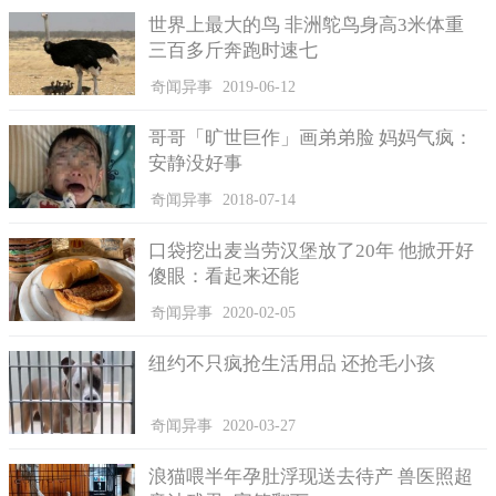
​刘先生忘了这些金饰放在家中的什么地方，花了3年都没有找
世界上最大的鸟 非洲鸵鸟身高3米体重
三百多斤奔跑时速七
到，没想到自己竟然将它们当成垃圾丢掉了。他很感谢荀思伟愿
意归还金饰，荀思伟也说，刚看到金饰的时候很心动，但不敢起
奇闻异事
2019-06-12
贪念，毕竟是别人的东西，自己不能拿。
哥哥「旷世巨作」画弟弟脸 妈妈气疯：
安静没好事
奇闻异事
2018-07-14
口袋挖出麦当劳汉堡放了20年 他掀开好
傻眼：看起来还能
奇闻异事
2020-02-05
纽约不只疯抢生活用品 还抢毛小孩
奇闻异事
2020-03-27
网友们看到这件事后，都觉得刘先生很幸运，也有人说这是
垃圾分类的功劳：又想骗我们去捡垃圾、垃圾分类宣传。不过最
浪猫喂半年孕肚浮现送去待产 兽医照超
让人佩服的还是荀思伟，他拾金不昧，没有将金饰据为己有，真