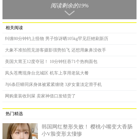
阅读剩余的19%
相关阅读
纠缠80分钟钓上怪物 男子惊讶晒105kg罕见巨鲤刷新历
​原来清洁工荀思伟进行垃圾分类时，从那个旧纸盒里找到了
大象不准拍照见游客摄影强势拍飞 还想用象鼻没收手
18件金饰。他很吃惊，刚开始还以为这是假的，后来翻出珠宝店
美国大胃王12度夺冠！ 10分钟狂吞71个热狗面包
的单据，才确定那是真正的黄金饰品。荀思伟连忙与居民委员会
联络，并报警寻找失主。
凤头苍鹰现身台北城区 机车上享用老鼠大餐
与6条巨蟒同床身体被紧紧缠绕 3岁女童淡定滑手机
网购童装收到屎 卖家神借口发错货了
热门精选
韩国网红整形失败！ 樱桃小嘴变大香肠
小V脸变形太悽惨