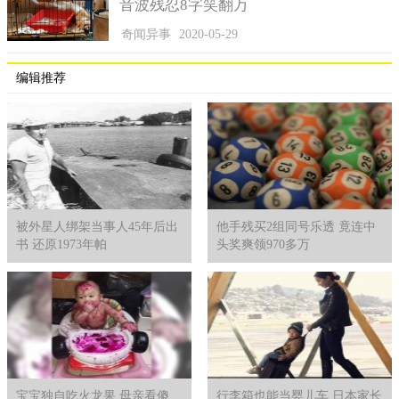
音波残忍8字笑翻万
的非常诚实～
奇闻异事
2020-05-29
编辑推荐
被外星人绑架当事人45年后出
他手残买2组同号乐透 竟连中
书 还原1973年帕
头奖爽领970多万
宝宝独自吃火龙果 母亲看傻
行李箱也能当婴儿车 日本家长