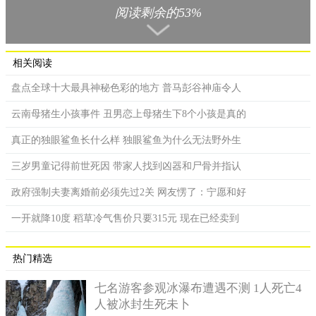
阅读剩余的53%
IBM公司研制的这款超级无敌小的电脑，小到它的尺寸长宽
只有1mm×1mm，如果你想看清这款电脑的真面目，必须借助显微
镜或者放大镜，才能见到它的“真身”，也就是说，这款电脑只有
相关阅读
一粒盐那么大，而且还是一粒食用盐那么细小而已。当人们第一
次看到这款电脑产品时，都会对它产生误会，他们第一反应觉得
盘点全球十大最具神秘色彩的地方 普马彭谷神庙令人
它是微型的芯片，但其实它是一款电脑，只不过它的体积超级小
云南母猪生小孩事件 丑男恋上母猪生下8个小孩是真的
而已。
真正的独眼鲨鱼长什么样 独眼鲨鱼为什么无法野外生
三岁男童记得前世死因 带家人找到凶器和尸骨并指认
政府强制夫妻离婚前必须先过2关 网友愣了：宁愿和好
一开就降10度 稻草冷气售价只要315元 现在已经卖到
热门精选
七名游客参观冰瀑布遭遇不测 1人死亡4
人被冰封生死未卜