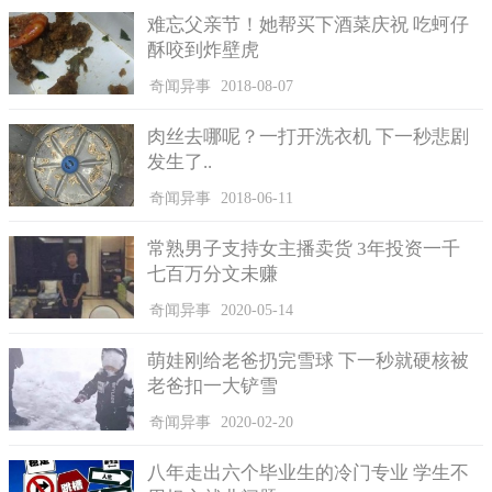
难忘父亲节！她帮买下酒菜庆祝 吃蚵仔
酥咬到炸壁虎
奇闻异事
2018-08-07
肉丝去哪呢？一打开洗衣机 下一秒悲剧
发生了..
奇闻异事
2018-06-11
在如今这个科技十分发达的年代，面积越小的设备会为今后
常熟男子支持女主播卖货 3年投资一千
的电子产品带去明显的优势。科学技术越来越发达，意味着将有
七百万分文未赚
更多微型的，功能越来越强大的产品面市，等到那个时候，在一
奇闻异事
2020-05-14
个只有盐粒大的电脑中看电影玩游戏就已经不是遥不可及的梦想
了。
萌娃刚给老爸扔完雪球 下一秒就硬核被
老爸扣一大铲雪
奇闻异事
2020-02-20
八年走出六个毕业生的冷门专业 学生不