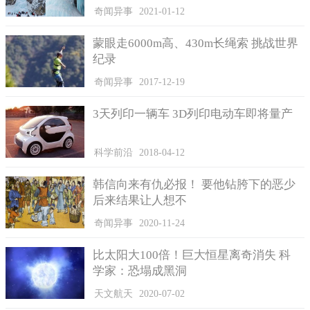
奇闻异事
2021-01-12
蒙眼走6000m高、430m长绳索 挑战世界
世界上最小的电脑功能强大
纪录
别小看这款电脑，麻雀虽小五脏俱全。它的功能却是不可小
奇闻异事
2017-12-19
觑的，微小的体积中，容纳了几十万晶体管，还成功的连接了
SRAM芯片和光电探测器，如果把它运用到物流中去，可以实现适
3天列印一辆车 3D列印电动车即将量产
时跟踪货物的运输情况防止出现偷窃、诈骗、作假等不合规矩的
行为。关于这款电脑的价格，因为无需花费多少制造成本，所以
价格比较低廉，一台电脑约10美元（约70.395元），你就能轻松
科学前沿
2018-04-12
拥有。
韩信向来有仇必报！ 要他钻胯下的恶少
当然，如果你想用这台电脑看电影玩游戏，目前来说暂时不
后来结果让人想不
能实现，但是极有可能在不久的将来，这款电脑会应用到人工智
能领域中去。
奇闻异事
2020-11-24
比太阳大100倍！巨大恒星离奇消失 科
学家：恐塌成黑洞
天文航天
2020-07-02