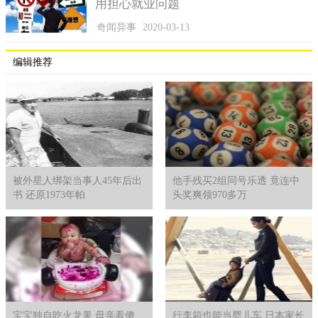
用担心就业问题
奇闻异事
2020-03-13
编辑推荐
被外星人绑架当事人45年后出
他手残买2组同号乐透 竟连中
书 还原1973年帕
头奖爽领970多万
宝宝独自吃火龙果 母亲看傻
行李箱也能当婴儿车 日本家长