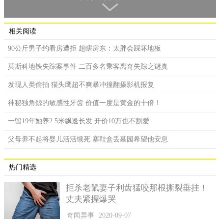
相关阅读
90公斤男子约看房遭拒 超瞎房东：太胖会踩坏地板
莫斯科地铁失踪案事件 二百多名乘客离奇失踪之谜真
日本一名男网友@ j4db836fd7cyu515日上传3张照片在推特上
发文表示：女友的化妆品被我全部摔碎在地上，她气到全部抹在
发现人类偷拍 猫头鹰超不爽暴冲撞翻摄影机报复
我脸上...，还附上三张照片，其中一张是眼影全洒在地上的惨状，
神秘独角鲸的敏感性牙齿 价值一度是黄金的十倍！
第二张照片是知名彩妆品牌MAC的眼影盒，只是里头已经空荡荡
的，而第三张则是男友全脸被涂满珠光橘眼影，金光闪烁的样
一留19年她养2.5米飘逸长发 开价10万也不割爱
子，就像是少林寺里的十八铜人。
父母养不起将婴儿活活饿死 塞鞋盒丢墓园希望他安息
热门精选
拒杀老鼠妻子利齿猛咬那根撕裂垂挂！
丈夫紧握爆哭
奇闻异事
2020-09-07