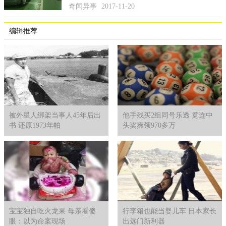
奇闻异事
2017-11-20
编辑推荐
被外星人绑架当事人45年后出
他手残买2组同号乐透 竟连中
书 还原1973年帕
头奖爽领970多万
不过在14日，原PO也带著女友到百货公司，买了一个新的还
她，只不过照片中，还看见其他不少袋，看来原PO相当有诚意。
宝宝独自吃火龙果 母亲看傻
行李箱也能当婴儿车 日本家长
眼：以为命案现场
出远门新利器