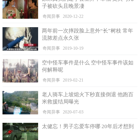
子被砍头且晚景凄
奇闻异事
2020-12-22
两年前一次摔跤脸上意外“长”树枝 常年
流脓差点永久张
奇闻异事
2019-10-19
空中怪车事件是什么 空中怪车事件该如
还有不少女性网友歪楼这个眼影的显色度果然很好、虽然摔
何解释呢
到很可惜，但是多亏了你，让我想去买这个颜色了、想问一下甚
奇闻异事
2019-02-21
么色号甚至有人恶搞，将原PO头配上埃及法老。
老人骑车上坡熄火下秒直接倒退 他跑百
米救援结局曝光
奇闻异事
2020-07-03
太健忘！男子忘爱车停哪 20年后才想到