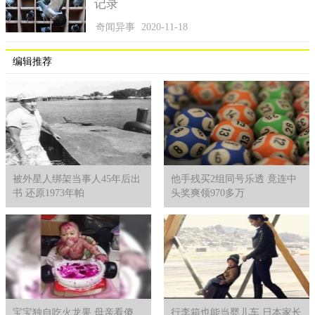
记录
奇闻异事
2020-11-18
编辑推荐
被外星人绑架当事人45年后出
他手残买2组同号乐透 竟连中
书 还原1973年帕
头奖爽领970多万
宝宝独自吃火龙果 母亲看傻
行李箱也能当婴儿车 日本家长