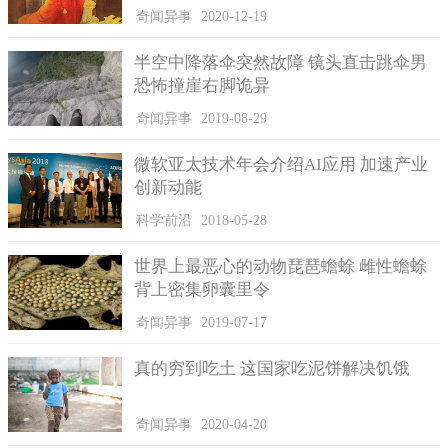
直呼简直宛如重获新生，也感叹到分手后我才知道，分手不是因
奇闻异事
2020-12-19
为钱，是因为看见在没钱的时候对方的吃相有多难看！
半空中降落伞突然故障 镜头直击跳伞男
恐怖撞崖右脚诡异
奇闻异事
2019-08-29
微软亚太技术年会介绍AI应用 加速产业
创新动能
科学前沿
2018-05-28
世界上最恶心的动物琵琶蟾蜍 雌性蟾蜍
背上密集卵囊里令
奇闻异事
2019-07-17
情侣相处不少人会采AA制度，但太过计较可能伤感情。
此文一出引发网友热议留言说某些台男真的好优秀，千方百
真的穷到吃土 这国家吃泥饼解决饥饿
计占人便宜，女生选大方一点的对象就说爱钱 现实，要提分手就
哭腰台女94爱钱，为了几十块在那边秀下限，祝这种抠鬼直接鲁
奇闻异事
2020-04-20
到老死、这种人别说男友，连朋友也没人要、心里贫穷、分得