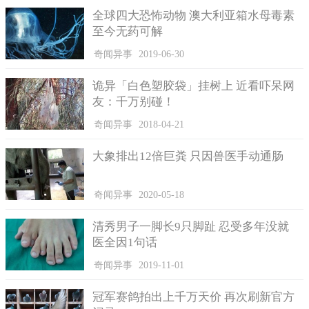
好！叫他回家喝奶就好，不要出来糟蹋别人。
全球四大恐怖动物 澳大利亚箱水母毒素
至今无药可解
奇闻异事
2019-06-30
诡异「白色塑胶袋」挂树上 近看吓呆网
友：千万别碰！
奇闻异事
2018-04-21
大象排出12倍巨粪 只因兽医手动通肠
奇闻异事
2020-05-18
清秀男子一脚长9只脚趾 忍受多年没就
医全因1句话
奇闻异事
2019-11-01
冠军赛鸽拍出上千万天价 再次刷新官方