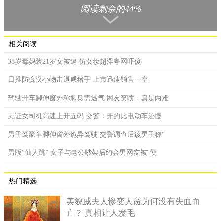
阅读剩余的44%
有网友抱怨自己前男友很抠，超恐怖AA制连2元电费也计较。
女网友在《Dcard》po文说，男友过去在当研究生时的确是个
相关阅读
穷小子，那时她帮忙多出些钱觉得没关系，不过后来男友毕业后
38岁毒妈装21岁女被逮 仿女妆超浮夸网吓傻
去大企业工作，年薪也有百万，超抠习性却依旧不改，仍处处狂
拗她多付帐，原PO都一再忍让。某次男友发现彼此的租屋电费有
日推防痴汉小物击退咸猪手 上市迅速销售一空
落差，他一度5元、原PO一度仅3元，坚持要求分担，让人傻爆
驾驶开车脚伸窗外称脚臭需透气 网友笑喷：真是两难
眼，甚至原PO家洗衣不用投币，男友为了省钱，每个礼拜都会扛
一袋衣服来她家洗；他家没有饮水机，他会拿2公升的塑胶瓶来我
无证女司机高速上开五码 交警：开的比电动车还慢
家装水等等。
男子驾豪车脚伸窗外诡异驾驶 交警调查后该男子称“
原PO说：我跟他一向是AA制！不过这样也太夸张！更荒谬的
男版“仙人跳” 女子与老公吵架后约会男网友被“便
是，有次男友来原PO家休息，因为车子停在红线上，不幸被警察
开红单，他气到不行叫我付钱，说是因为来我家才被开单的；另
一次男友本以为是免费车位，结果是收费车格，照样叫我付钱，
热门精选
我被他弄到很烦躁。由于男友任何小事都要錙銖必较，根本是罄
美貌戚夫人惨变人彘为何没有失血而
竹难书，她无奈感慨，直到我跟他分手的前一天，我都还告诉自
亡？ 真相让人发毛
己我不能因为钱分手，那样太势利了！而原po现在也交了新男友