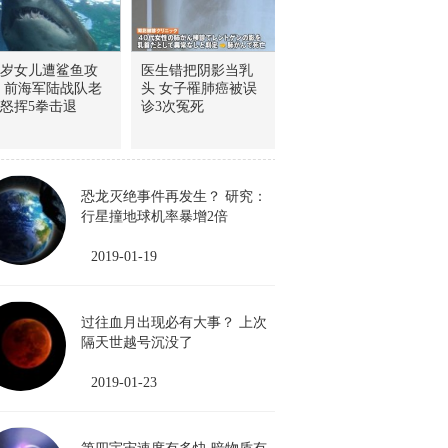
7岁女儿遭鲨鱼攻
医生错把阴影当乳
 前海军陆战队老
头 女子罹肺癌被误
怒挥5拳击退
诊3次冤死
恐龙灭绝事件再发生？ 研究：
行星撞地球机率暴增2倍
2019-01-19
过往血月出现必有大事？ 上次
隔天世越号沉没了
2019-01-23