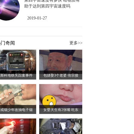
第四宇宙速度有多快 暗物质有
助于达到第四宇宙速度吗
2019-01-27
热门奇闻
更多>>
莫斯科地铁失踪案事件
包拯娶3个老婆 传宗接
想戒烟少年改抽电子烟
女婴天生有2张嘴 吃东