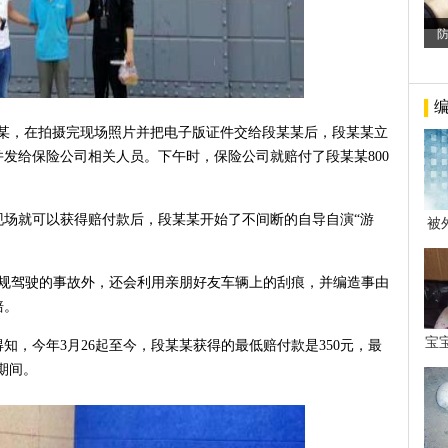
某某，在拍摄完现场照片并把电子版证件交给段某某后，段某某立
发给保险公司相关人员。下午时，保险公司就赔付了段某某800
现场就可以获得赔付款后，段某某开始了不间断的自导自演“游
被
年后
违规驾驶的事故外，还会利用亲朋好友车辆上的刮痕，并编造事由
赔。
宝
知，今年3月26起至今，段某某获得的最低赔付款是350元，最
看
元期间。