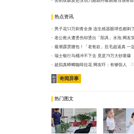
去割双眼皮还没动刀她就呼吸困难当场丧命
热点资讯
男子花53万刺青全身 连生殖器眼球也都刺
老公救火遭烫伤却烫出「阳具」水泡 网友
最潮霹雳腰包！「老爸款」肚毛超逼真 一
瑞士银行马桶冲不下去 竟是79万大钞塞爆
2
超拟真蟑螂咖啡拉花 网友吓：有够惊人
标
奇闻异事
签
热门图文