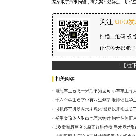
某采取了刑事拘留，有关案件还得进一步核
关注
UFO
扫描二维码 或 
让你每天都能了
↓【往
相关阅读
电瓶车主被飞十米后不知去向 小车车主寻
十六个学生名字中有八生僻字 老师记住学
司机停车机场两天未熄火 警察找开锁匠防
举重女孩体内取出七厘米钢针 钢针从何而
3岁童嘴唇莫名长超硬红肿痘痘 手术竟然取出