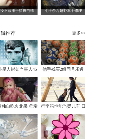
防疫不敢用手指按电梯
七十余万越野车于修理
编辑推荐
更多>>
外星人绑架当事人45
他手残买2组同号乐透
出书 还原1973年帕
竟连中头奖爽领970多
斯卡古拉事件
万
宝独自吃火龙果 母亲
行李箱也能当婴儿车 日
傻眼：以为命案现场
本家长出远门新利器