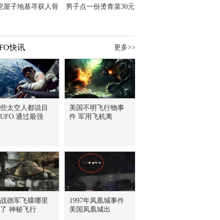
挖屋子地基寻获人骨
男子点一份烫青菜30元
主直觉就是失踪父亲
但份量让他苦笑菜涨
价？
FO快讯
更多>>
些太空人都说目
美国不明飞行物事
UFO 通过最强
件 军用飞机离
战德军飞碟哪里
1997年凤凰城事件
了 神秘飞行
美国凤凰城出