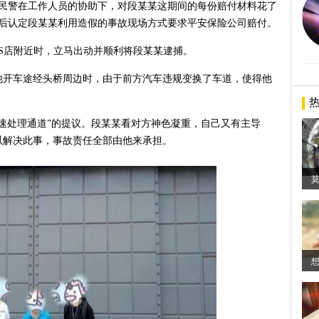
。民警在工作人员的协助下，对段某某这期间的每份赔付材料花了
最后认定段某某利用造假的事故现场方式要求平安保险公司赔付。
4S店附近时，立马出动并顺利将段某某逮捕。
，他开车途经头桥周边时，由于前方汽车违规变换了车道，使得他
速处理通道”的提议。段某某看对方神色凝重，自己又有主导
以解决此事，事故责任全部由他来承担。