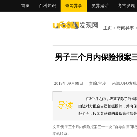
首页
百科知识
奇闻异事
灵异鬼话
考古发现
主页
>
奇闻异事
男子三个月内保险报案三
2019年09月08日
责编:宝玲
来源:UFO发
在3个月之内，段某某除了制造
导读
由让对方配合自己拍摄照片，并向保
起至今，段某某获得的最低赔付款是350
文章:男子三个月内保险报案三十一次 “自导自演”
本站联系。