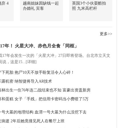
弃 4
越南姐妹因缺钱一起
英国3个小伙耍酷拍
办婚礼 宾客
照 九米高栏杆
更多>>
17年！ 火星大冲、赤色月全食「同框」
5或17年会发生一次的「火星大冲」27日即将登场。台北市立天文
说，这是15...[详细]
产下死胎 抱尸10天不放手盼复活令人心碎！
车露机密 纳智捷将导入AR技术
森林出生一住76年连二战结束也不知 富豪出资盖新房
啡和蛋糕 女子「手残」把信用卡密码当小费喷了5万
一号大墓的地理结构 血渭一号大墓为什么没挖下去
友病逝 2年后她竟撞见死人在餐厅上班