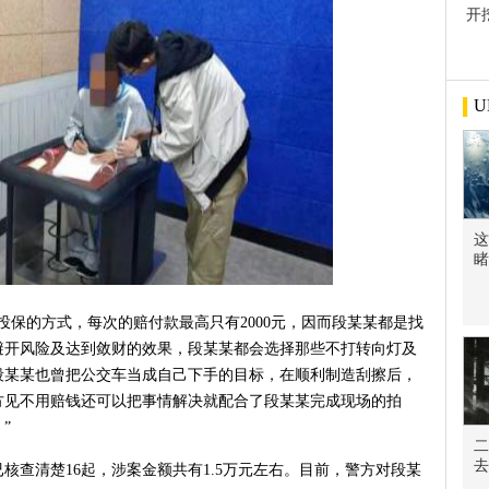
开
屋
U
这
睹
投保的方式，每次的赔付款最高只有2000元，因而段某某都是找
避开风险及达到敛财的效果，段某某都会选择那些不打转向灯及
段某某也曾把公交车当成自己下手的目标，在顺利制造刮擦后，
方见不用赔钱还可以把事情解决就配合了段某某完成现场的拍
”
二
去
核查清楚16起，涉案金额共有1.5万元左右。目前，警方对段某