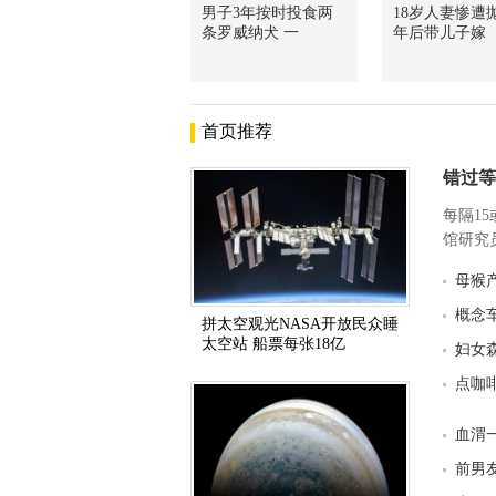
男子3年按时投食两
18岁人妻惨遭抛
条罗威纳犬 一
年后带儿子嫁
首页推荐
错过等
每隔1
馆研究员
母猴
概念
拼太空观光NASA开放民众睡
太空站 船票每张18亿
妇女
点咖
血渭
前男