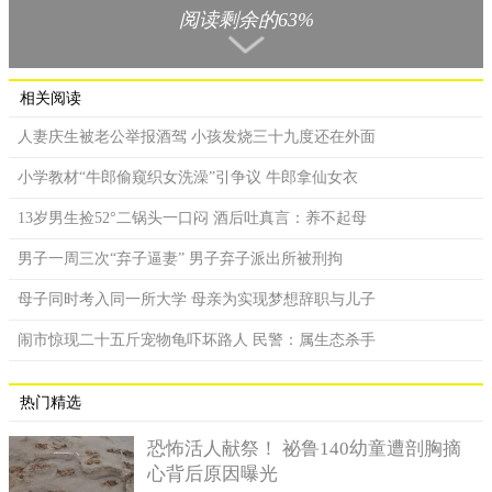
阅读剩余的63%
女司机进行扣留处理，没料到她载的几名男性朋友二话没说，快
速从车子里下来叫车离开了。
相关阅读
人妻庆生被老公举报酒驾 小孩发烧三十九度还在外面
小学教材“牛郎偷窥织女洗澡”引争议 牛郎拿仙女衣
13岁男生捡52°二锅头一口闷 酒后吐真言：养不起母
男子一周三次“弃子逼妻” 男子弃子派出所被刑拘
母子同时考入同一所大学 母亲为实现梦想辞职与儿子
闹市惊现二十五斤宠物龟吓坏路人 民警：属生态杀手
热门精选
该名女子见到仪器上的数据后，知道自己是酒后驾驶，即刻
掉头对旁边的民警展开发嗲的攻势，“人家没有喝酒啦～不信可以
恐怖活人献祭！ 祕鲁140幼童遭剖胸摘
考考人家的。”见到民警依旧不动声色，女司机又开始想博同情，
心背后原因曝光