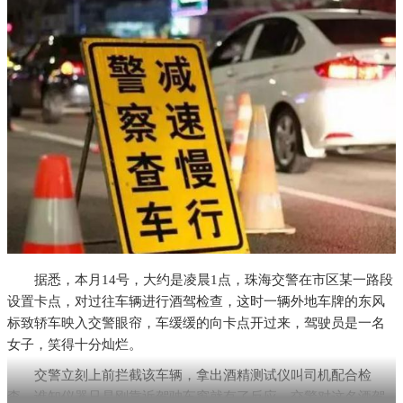
据悉，本月14号，大约是凌晨1点，珠海交警在市区某一路段
设置卡点，对过往车辆进行酒驾检查，这时一辆外地车牌的东风
标致轿车映入交警眼帘，车缓缓的向卡点开过来，驾驶员是一名
女子，笑得十分灿烂。
交警立刻上前拦截该车辆，拿出酒精测试仪叫司机配合检
查，谁知仪器只是刚靠近驾驶车窗就有了反应，交警对这名酒驾