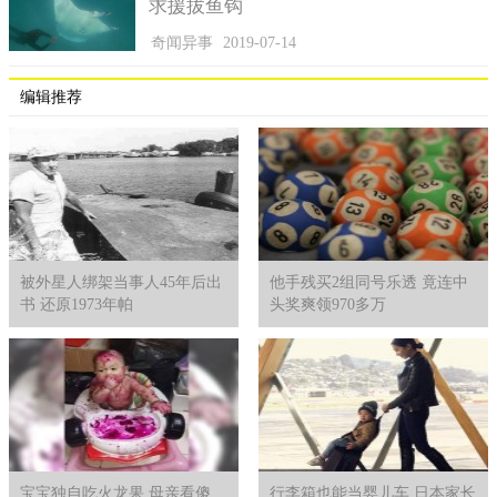
求援拔鱼钩
奇闻异事
2019-07-14
编辑推荐
被外星人绑架当事人45年后出
他手残买2组同号乐透 竟连中
书 还原1973年帕
头奖爽领970多万
等到16点时，该名女子拿到了验血报告，显示数据为
67.9mg/100mL，已经远远超过酒驾的数值了，交警依据法律法
规，对她进行罚款二千元，扣留驾照半年，记十二分。知道自己
的判决结果后，她终于松了一口气。希望刘某经历了这次酒驾，
能汲取教训，以后别再犯这种错误了。
宝宝独自吃火龙果 母亲看傻
行李箱也能当婴儿车 日本家长