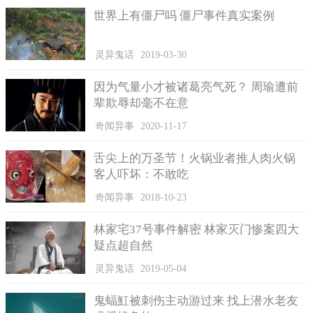
世界上有僵尸吗 僵尸事件真实案例
灵异鬼话
2019-03-30
据了解，该名女子姓刘，今年32岁，在5月份时只身一人来到
因为气量小才被诸葛亮气死？ 周瑜遭前
广东寻求发展。本来昨晚她是和朋友约定好到北岭打牌的，但是
辈欺辱却毫不在意
不久后有朋友给她打电话，叫刘某去到不远处的KTV帮忙接几个
人，她觉得往日该朋友还是挺照顾她的，所以就想还他人情，也
奇闻异事
2020-11-17
没多说什么就开车去到了KTV。
舌尖上的万圣节！火锅业者推人肉火锅
可是去到那里发现大家都没玩得尽兴，后面又继续玩了六十
客人吓坏：不敢吃
多分钟才散场，刘某在KTV包间里喝了不少酒。大家分别时，刘
奇闻异事
2018-10-23
某开车搭着几个朋友离开了，不久后就被交警拦下了。
自己的家人不在身边，为了不让亲人忧心，刘某不停地哀求
林家宅37号事件解密 林家灭门惨案四大
民警不要打电话给他们。她自己一个人坐在派出所里，期间一直
疑点超自然
在唠唠叨叨的说着责备自己的话，也不停的对值班交警说很怕以
灵异鬼话
2019-05-04
后再也不能见到她的孩子了。
鬼蝠魟被刺伤主动游过来 找上潜水老友