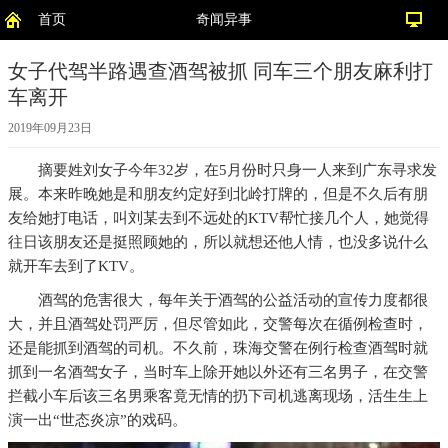
首页
奇闻异事
女子代驾半路遇查酒驾被抓 同车三个朋友麻利打
车离开
2019年09月23日
摘要
姓刘女子今年32岁，在5月份时只身一人来到广东寻求发
展。本来昨晚她是和朋友约定好到北岭打牌的，但是不久后有朋
友给她打电话，叫刘某去到不远处的KTV帮忙接几个人，她觉得
往日该朋友还是挺照顾她的，所以就想还他人情，也没多说什么
就开车去到了KTV。
酒驾的危害很大，每年关于酒驾的公益活动的宣传力度都很
大，并且酒驾处罚严厉，但尽管如此，交警每次在循例检查时，
还是能抓到酒驾的司机。不久前，珠海交警在例行检查酒驾时就
抓到一名酒驾女子，当时车上除开她以外还有三名男子，在交警
拦截小车后该三名男乘客竟无情的扔下司机逃离现场，活生生上
演一出“世态炎凉”的戏码。