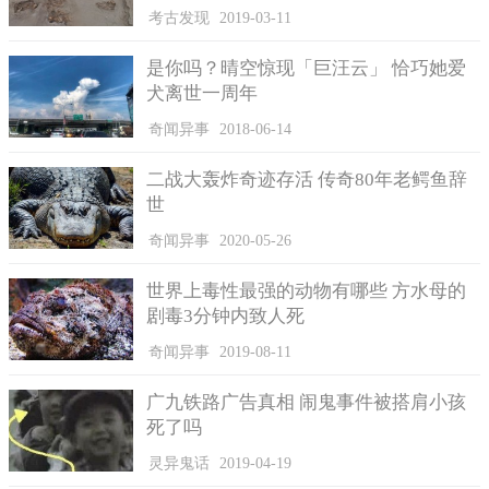
对交警说自己活的很困难，买车的钱都是借来的，又只是自己一
考古发现
2019-03-11
个人在外工作，哀求民警可以高抬贵手当看不见，放了她……
是你吗？晴空惊现「巨汪云」 恰巧她爱
见该女子酒驾被抓，坐在轿车后排三名男子赶紧下车，二话
犬离世一周年
没说快速的下车叫了辆的士走了，而她那位坐在副驾驶的朋友下
车走到驾驶室位置，用手撑着驾驶门，就这样面目表情的看着女
奇闻异事
2018-06-14
子向民警求情。
二战大轰炸奇迹存活 传奇80年老鳄鱼辞
当交警问到男子说，站在朋友的立场上，知道女子喝了酒为
世
什么还要让她开车呢?怎么当时就没有拦住她呢?让人意想不到的
是，该男子居然只是很冷漠的说了一句他错了。
奇闻异事
2020-05-26
世界上毒性最强的动物有哪些 方水母的
剧毒3分钟内致人死
奇闻异事
2019-08-11
广九铁路广告真相 闹鬼事件被搭肩小孩
死了吗
灵异鬼话
2019-04-19