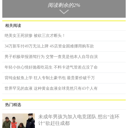
到匿名聊天给陌生人欺负、来我给你远端、我报名远端、震动声
阅读剩余的2%
音不是很大声吗！我闪都不敢解锁、健康版不能遥控吗、如果坐
着不就发现了吗、真的要夹好才不会被发现、很可爱啊。
相关阅读
绝美女王死状惨 被砍三次才断头！
34万新车付49万无法上牌 4S店资金困难挪用购车款
男子积极举报酒驾行为 交警一查竟是他本人自导自演
年轻小伙心情好抛着吃花生 不料卡进气管差点没了命
背纯金魷鱼上学 狂人专制土豪书包 最贵要价破千万
世界罕见的血液 这种黄金血液全球竟然只有43个人有
热门精选
未成年男孩为加入电竞团队 想出“连环
计”欲赶往成都