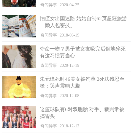
奇闻异事
2020-04-25
怕侄女出国迷路 姑姑自制62页超狂旅游
「懒人包密技」
奇闻异事
2018-06-19
夺命一吻？男子被女友吸完后倒地猝死
有这习惯要当心
奇闻异事
2020-12-19
朱元璋死时46美女被殉葬 2死法残忍至
极：哭声震响大殿
奇闻异事
2020-12-08
这篮球队有6对双胞胎 对手、裁判常被
搞昏头
奇闻异事
2018-12-12