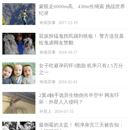
蒙眼走6000m高、430m长绳索 挑战世界
纪录
奇闻异事
2017-12-19
屁孩扮猛鬼扰民踢到铁板！ 警方送坟墓
给鬼虐网友赞翻
奇闻异事
2018-10-27
女子吃避孕药怀3胞胎 机率只有2.5万分
之一
奇闻异事
2018-02-01
2翼4触手诡异生物倒吊半空中 网友吓
坏：外星人入侵吗？
外星人
2019-07-15
最倒霉的太监！ 刚净身完三天被告知：