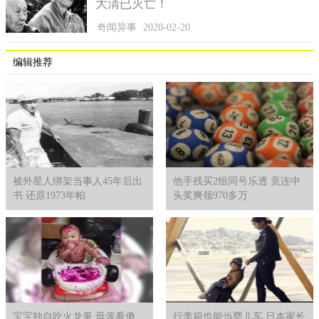
大清已灭亡！
奇闻异事
2020-02-20
编辑推荐
被外星人绑架当事人45年后出
他手残买2组同号乐透 竟连中
书 还原1973年帕
头奖爽领970多万
宝宝独自吃火龙果 母亲看傻
行李箱也能当婴儿车 日本家长