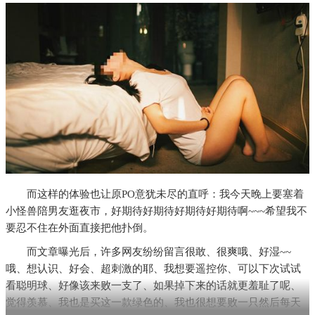
而这样的体验也让原PO意犹未尽的直呼：我今天晚上要塞着
小怪兽陪男友逛夜市，好期待好期待好期待好期待啊~~~希望我不
要忍不住在外面直接把他扑倒。
而文章曝光后，许多网友纷纷留言很敢、很爽哦、好湿~~
哦、想认识、好会、超刺激的耶、我想要遥控你、可以下次试试
看聪明球、好像该来败一支了、如果掉下来的话就更羞耻了呢、
觉得羡慕、我也是买这一款绿色的、我也很想要败一只然后每天