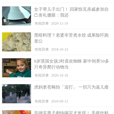
在几个月内盗墓的数量多达八十多座。
女子带儿子出门！ 回家惊见亲戚参加自
据了解，他当时还没有50岁，江西人，穿得邋里邋遢的，像
己丧礼傻眼：我还
极了乞丐。他在十几年前，和字的爱人一起来到桐庐上班，在一
次工作中被电焊误伤后，之后就一直不务正业，不但没有经济收
奇闻异事
2020-11-19
入，而且还需妻子的资助。三年前民警抓获朱某时，他脸无表
黑暗料理？老婆辛苦煮水饺 成果险吓跑
情，还出言不逊，称自己天生就是吃这口饭的。
老公
如今这起盗墓手法和当年的那样相似，会不会和当年是同一
奇闻异事
2018-10-24
个人?
8岁英国女孩2时喜欢蜘蛛 家中饲养50多
只奇异爬行动物当
奇闻异事
2020-10-18
虎妈拿苍蝇拍「追打」 一切只为逼儿瘦
奇闻异事
2018-09-12
菲律宾男子都快喝完才发现！ 手摇饮料