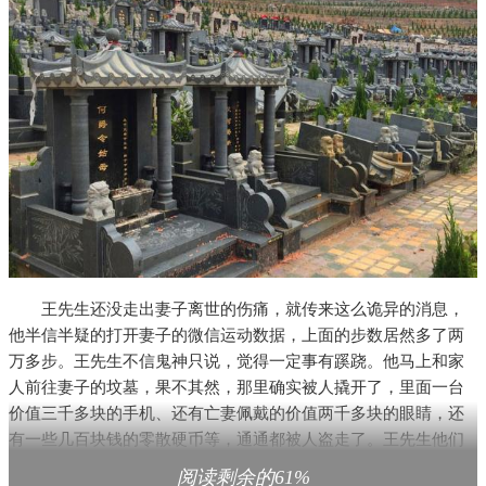
王先生还没走出妻子离世的伤痛，就传来这么诡异的消息，
他半信半疑的打开妻子的微信运动数据，上面的步数居然多了两
万多步。王先生不信鬼神只说，觉得一定事有蹊跷。他马上和家
人前往妻子的坟墓，果不其然，那里确实被人撬开了，里面一台
价值三千多块的手机、还有亡妻佩戴的价值两千多块的眼睛，还
有一些几百块钱的零散硬币等，通通都被人盗走了。王先生他们
一家人赶紧打电话报警了。
阅读剩余的61%