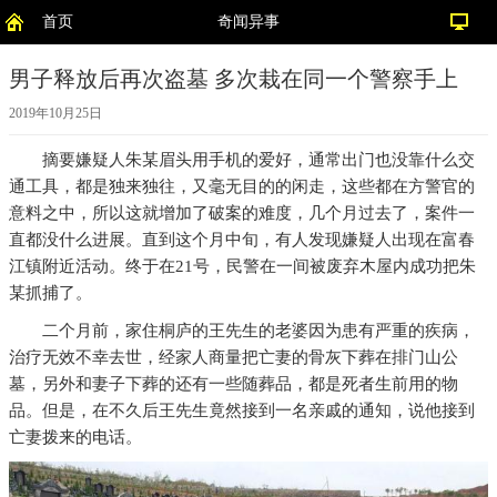
首页
奇闻异事
男子释放后再次盗墓 多次栽在同一个警察手上
2019年10月25日
摘要
嫌疑人朱某眉头用手机的爱好，通常出门也没靠什么交
通工具，都是独来独往，又毫无目的的闲走，这些都在方警官的
意料之中，所以这就增加了破案的难度，几个月过去了，案件一
直都没什么进展。直到这个月中旬，有人发现嫌疑人出现在富春
江镇附近活动。终于在21号，民警在一间被废弃木屋内成功把朱
某抓捕了。
二个月前，家住桐庐的王先生的老婆因为患有严重的疾病，
治疗无效不幸去世，经家人商量把亡妻的骨灰下葬在排门山公
墓，另外和妻子下葬的还有一些随葬品，都是死者生前用的物
品。但是，在不久后王先生竟然接到一名亲戚的通知，说他接到
亡妻拨来的电话。