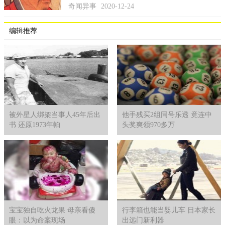
奇闻异事
2020-12-24
编辑推荐
嫌疑人朱某被当场捕获后，对自己盗墓的事实供认不讳，也
没有为自己做过多的辩解。他依然还和当年一样，衣衫褴褛，骨
被外星人绑架当事人45年后出
他手残买2组同号乐透 竟连中
瘦如柴。看到方警官，从他眼中明显记得这就两年前抓他的警
书 还原1973年帕
头奖爽领970多万
察。
在派出所录口供时，嫌疑人说自己出狱后的一段时间里，在
附近盗窃了二十多座墓，挖到的东西加起来值数万块，他对民警
坦白，下手前他特意留意那些比较新的，和那些看起来很派头的
坟墓，这样挖到值钱的物品会多一些。当民警问到朱某这样做不
怕时，他回答说自己不怕鬼，荒山野岭的也没有监控，怕也是怕
遇到方立涛···
宝宝独自吃火龙果 母亲看傻
行李箱也能当婴儿车 日本家长
眼：以为命案现场
出远门新利器
当前，当地派出所已经将朱某刑事拘留，案件还在做进一步