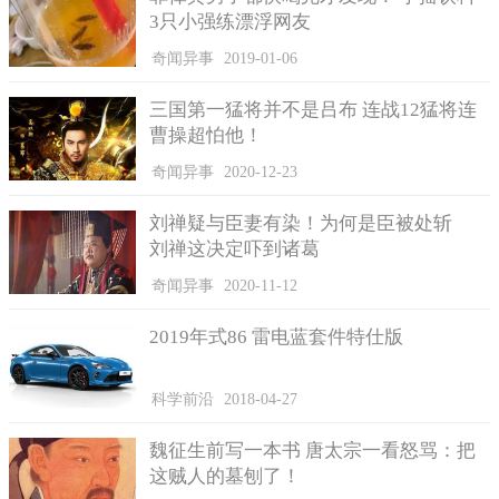
3只小强练漂浮网友
奇闻异事
2019-01-06
想到这里，方警官马上对朱某展开了调查，之后了解到，朱
三国第一猛将并不是吕布 连战12猛将连
某被抓判刑后，4个月才从监狱里出来，从作案动机、手法、时间
曹操超怕他！
上看，所有的矛头都指向了他。
奇闻异事
2020-12-23
嫌疑人朱某眉头用手机的爱好，通常出门也没靠什么交通工
具，都是独来独往，又毫无目的的闲走，这些都在方警官的意料
刘禅疑与臣妻有染！为何是臣被处斩
之中，所以这就增加了破案的难度，几个月过去了，案件一直都
刘禅这决定吓到诸葛
没什么进展。直到这个月中旬，有人发现嫌疑人出现在富春江镇
奇闻异事
2020-11-12
附近活动。终于在21号，民警在一间被废弃木屋内成功把朱某抓
捕了。
2019年式86 雷电蓝套件特仕版
科学前沿
2018-04-27
魏征生前写一本书 唐太宗一看怒骂：把
这贼人的墓刨了！