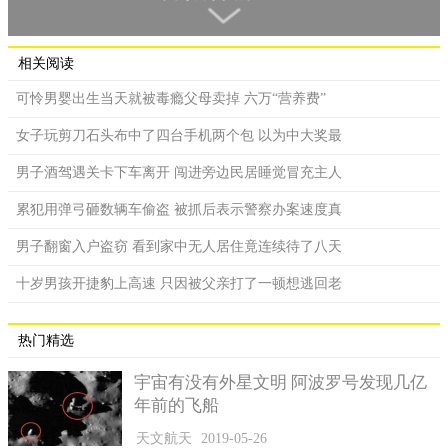
当地派出所接到王先生的报案后，方立涛警员马上来到现场
进行侦查，坟墓盖板显然有被人撬开迹象，并且附近还留了一些
石块，这种情况让方警官不由自主的想到了一个人。
相关阅读
可怜男婴出生当天就被毒瘾父母卖掉 六万“营养费”
女子玩剪刀石头布中了四台手机两个包 以为中大奖最
男子酒驾遇关卡下车离开 闯进旁边民居睡觉冒充主人
累犯用弹弓砸数辆车偷盗 被抓后表示警察办案速度真
男子翻窗入户盗窃 看到家中无人居住竟连续待了八天
十岁男孩开捷豹上高速 只因被父亲打了一顿想逃回老
热门精选
宇宙有没有外星文明 阿波罗号发现几亿
就在2年前的九月份，桐庐附近一些村落连一接二的有村民向
年前的飞船
派出所反映自家的墓地遭人偷盗，一度引起了民愤，3个月后，朱
某被方警官等人捉拿归案，并坦白了自己的犯罪行为，指出自己
天文航天
2019-05-26