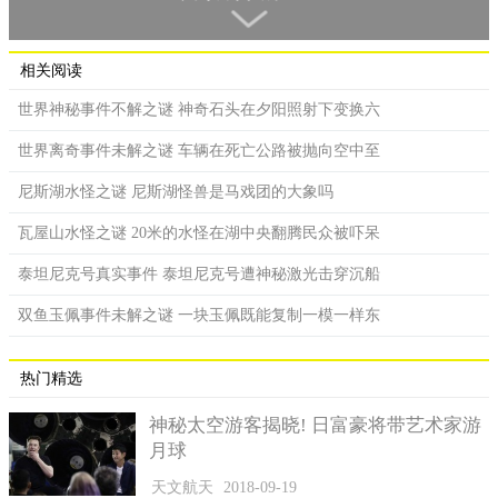
相关阅读
世界神秘事件不解之谜 神奇石头在夕阳照射下变换六
世界离奇事件未解之谜 车辆在死亡公路被抛向空中至
尼斯湖水怪之谜 尼斯湖怪兽是马戏团的大象吗
瓦屋山水怪之谜 20米的水怪在湖中央翻腾民众被吓呆
泰坦尼克号真实事件 泰坦尼克号遭神秘激光击穿沉船
双鱼玉佩事件未解之谜 一块玉佩既能复制一模一样东
滑冰队所应用的帐蓬因爬山必须，其密闭性都非常优良，但
基地的全部帐蓬都是以内部向外划开的。而导致这一些的缘故，
只将会是滑冰队对员听见某类与众不同的响声，在赶忙中的作
热门精选
法。而实际上，从对员逃出时衣冠不整的衣着上，能看出那时候
神秘太空游客揭晓! 日富豪将带艺术家游
她们一帮人是产生了能够严重危害到性命的灾祸。
月球
滑冰队对员遗体大部分存有骨裂状况，列举有几名对员，一
天文航天
2018-09-19
位丧失嘴巴，一位颅骨破裂。但可以将成年人导致这类情况的状