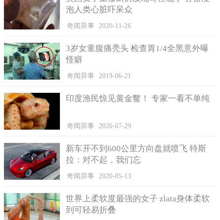
现多起“光亮的航空圆球”目睹汇报而担忧，包含气象部门和军方
泡人类心脏吓呆众
都有目击汇报。
奇闻异事
2020-11-26
秘密文件中包含案发那天晚上在案发地南端50公里处宿营的
另外探险队的带队的证词。他说他的探险队见到Kholat yakhl山方
3岁女童腹痛秃头 检查胃1/4全黑意外曝
位的星空里飘浮着怪异的黄白色圆球。伊万诺夫猜想一名滑冰对
怪癖
员在夜里跨出帐蓬，见到圆球，就大声喊醒了别人。
奇闻异事
2019-06-21
印度渔民惊见黄金鳖！ 专家一看不单纯
奇闻异事
2020-07-29
新车开不到600公里方向盘就喷飞 特斯
拉：对不起，我们忘
在他们跑向原始林的当时，圆球将会暴炸了，杀掉了那四位
奇闻异事
2020-05-13
尸体上带受伤的对员，并且使一名同伴的颅骨骨折。伊万诺夫说
这一事件享有的保密级别表明滑冰队将会不经意中进到了军方的
世界上柔软度最强的女子 zlata身体柔软
某处密秘试验场，衬衫上的幅射适用他的叫法。
到可轻易折叠