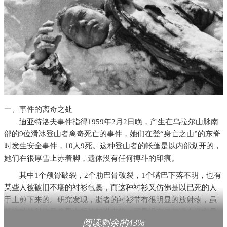
一、事件的离奇之处
迪亚特洛夫事件指得1959年2月2日晚，产生在乌拉尔山脉南
部的9位滑冰登山者离奇死亡的事件，她们在登“身亡之山”的东脊
时发生安全事件，10人9死。这种登山者的帐蓬是以内部划开的，
她们在很厚雪上赤着脚，遗体没有任何搏斗的印痕。
其中1个颅骨破裂，2个肋巴骨破裂，1个嘴巴下落不明，也有
某些人被破旧不堪的衬衫包囊，而这种衬衫又仿佛是以已死的人
手上剪下来的。研究发现，逝者的衬衫带有很明显的放射物，虽
然这种放射物又像是之后被加进来的，可是没有任何证人证言显
阅读剩余的43%
视有关牵涉。