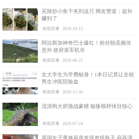
况，只能遭受某类偏激能量的损害，人们在大部分状况下是没办
买辣炒小鱼干夹到这只 网友赞道：超补
法在这类坏境中保证。事件中也有一位对员嘴巴的怪异消退，却
赚到了
没有哪些能量导致的，极有可能含有某类客观含义。
奇闻异事
2018-10-15
阿拉斯加神奇巴士爆红！粉丝朝圣频传
意外 政府派军机吊
奇闻异事
2020-06-22
女大学生为学费献身！1本日记竟让全校
男生冲医院验血
奇闻异事
2020-11-30
流浪狗大胆激战豪猪 输惨模样怵目惊心
二、迪亚特洛夫事件真相
1990年，首席调查员列夫伊万诺夫在多次访谈讲到，他获得
奇闻异事
2020-07-24
地域高级首长的指令完毕案子调研并且数据调查报告所有被列入
商业秘密。她说，高官们由于1959年2月至3月期内在案发地域出
英国女子重修厨房发现奇怪瓶子 容器浸