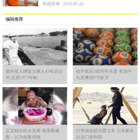
和身亡事件相关的另外情节是先被发觉的那五具尸体有显著
奇闻异事
2019-06-26
的灼晒印痕，“我出席了首批寻找的六位受害人的丧礼，我还记得
她们的脸孔看上去仿佛是被晒成的那类暗红色。”公布的文档中没
编辑推荐
有包含一切滑雪者内部器管状况层面的消息。只有，在Kholat
yakhl山周边地域没有发现一切爆炸痕迹。
被外星人绑架当事人45年后出
他手残买2组同号乐透 竟连中
书 还原1973年帕
头奖爽领970多万
宝宝独自吃火龙果 母亲看傻
行李箱也能当婴儿车 日本家长
眼：以为命案现场
出远门新利器