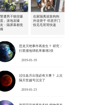
警遭男子狠捏爆
在家隔离就靠狗狗
「蛋」滚地哀嚎
外送饼干 邻居开门
友：隔屏幕都觉
惊见毛茸茸快递
痛
恐龙灭绝事件再发生？ 研究：
行星撞地球机率暴增2倍
2019-01-19
过往血月出现必有大事？ 上次
隔天世越号沉没了
2019-01-23