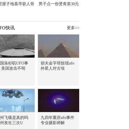
挖屋子地基寻获人骨
男子点一份烫青菜30元
主直觉就是失踪父亲
但份量让他苦笑菜涨
价？
FO快讯
更多>>
国洛杉矶UFO事
胡夫金字塔惊现ufo
 美国攻击不明
外星人对古埃
州飞碟是真的吗
九四年重庆ufo事件
州发生三次U
专业摄影师解