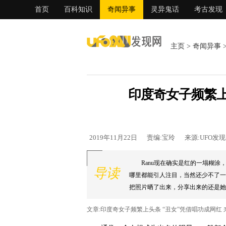
首页
百科知识
奇闻异事
灵异鬼话
考古发现
主页
>
奇闻异事
印度奇女子频繁上
2019年11月22日
责编:宝玲
来源:UFO发
Ranu现在确实是红的一塌糊
导读
哪里都能引人注目，当然还少不了一
把照片晒了出来，分享出来的还是她
文章:印度奇女子频繁上头条 “丑女”凭借唱功成网