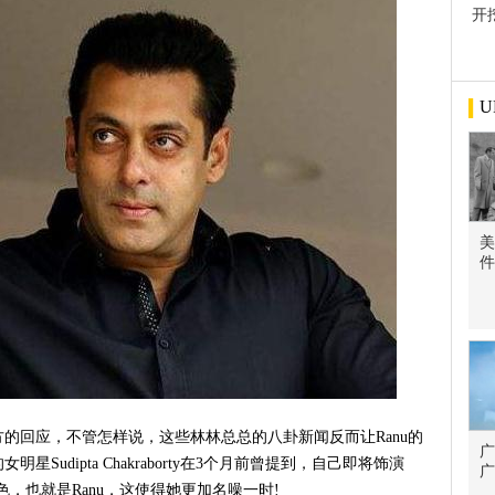
开
屋
U
美
件
的回应，不管怎样说，这些林林总总的八卦新闻反而让Ranu的
广
udipta Chakraborty在3个月前曾提到，自己即将饰演
广
，也就是Ranu，这使得她更加名噪一时!