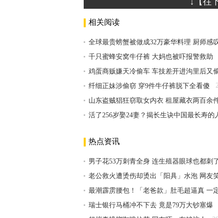
↓【往
相关阅读
全球最贵螃蟹被做成32万豪华料理 厨师感
千只蜜蜂安窝牛仔裤 大妈也被吓报警救助
鸡蛋商贩嫌天冷偷车 车技差开进沟里后又
纤细正妹涉偷窃 穿9件牛仔裤脱下全看傻
山东盗贼猖狂窃取女内衣 租屋藏衣两百余
活了256岁娶24妻？揭长生诀中国最长寿的
热点资讯
男子花53万刺青全身 连生殖器眼球也都刺
老公救火遭烫伤却烫出「阳具」水泡 网友
最潮霹雳腰包！「老爸款」肚毛超逼真 一
瑞士银行马桶冲不下去 竟是79万大钞塞爆