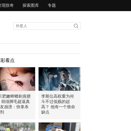
发现惊奇
探索图库
专题
精彩看点
只肥嫩蟑螂刺肩膀
李斯位高权重为何
 胡须脚毛超逼真
斗不过低贱的赵
友崩溃：快拿杀
高？ 他有一个致命
剂
缺点