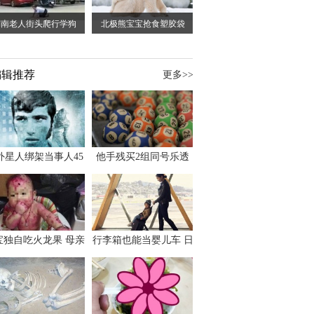
湖南老人街头爬行学狗
北极熊宝宝抢食塑胶袋
编辑推荐
更多>>
外星人绑架当事人45
他手残买2组同号乐透
出书 还原1973年帕
竟连中头奖爽领970多
斯卡古拉事件
万
宝独自吃火龙果 母亲
行李箱也能当婴儿车 日
傻眼：以为命案现场
本家长出远门新利器