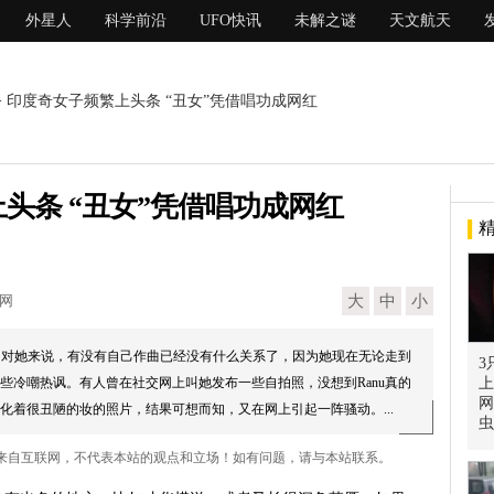
外星人
科学前沿
UFO快讯
未解之谜
天文航天
> 印度奇女子频繁上头条 “丑女”凭借唱功成网红
头条 “丑女”凭借唱功成网红
现网
大
中
小
涂，对她来说，有没有自己作曲已经没有什么关系了，因为她现在无论走到
3
些冷嘲热讽。有人曾在社交网上叫她发布一些自拍照，没想到Ranu真的
上
网
化着很丑陋的妆的照片，结果可想而知，又在网上引起一阵骚动。...
虫
红 来自互联网，不代表本站的观点和立场！如有问题，请与本站联系。