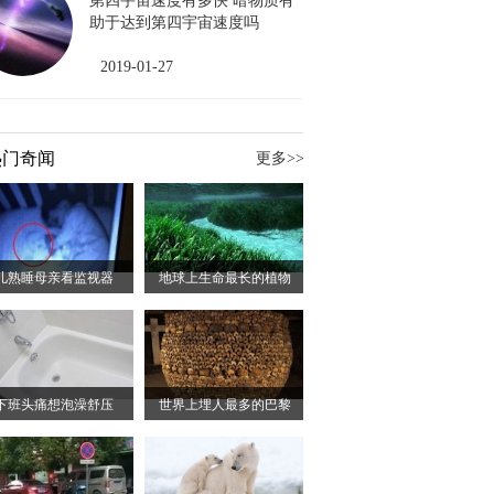
第四宇宙速度有多快 暗物质有
助于达到第四宇宙速度吗
2019-01-27
热门奇闻
更多>>
儿熟睡母亲看监视器
地球上生命最长的植物
下班头痛想泡澡舒压
世界上埋人最多的巴黎