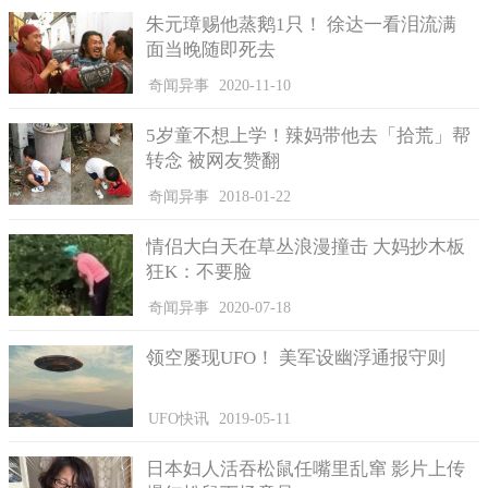
朱元璋赐他蒸鹅1只！ 徐达一看泪流满
面当晚随即死去
在警方的盘问下，肇事男子坦白交代了他的犯罪事实。
奇闻异事
2020-11-10
现如今，这起车祸的原因交警还在努力的排查中。据了解，
5岁童不想上学！辣妈带他去「拾荒」帮
这名保安人员身上有多处骨折以及软组织受伤，目前他仍在医院
转念 被网友赞翻
救治中。
奇闻异事
2018-01-22
尽管这起车祸原因不明，然而肇事男子在撞人之后一走了
之，被推测是可能喝酒了或者是吸毒等才会做出这种疯狂的行
情侣大白天在草丛浪漫撞击 大妈抄木板
为，他这种做法实在是使人寒心。像这种司机，驾车上路处处都
狂K：不要脸
藏匿着危险！所幸他目前已被关进拘留所，当他见到这种结果
奇闻异事
2020-07-18
时，想必对自己的所作所为都后悔不已了吧。
领空屡现UFO！ 美军设幽浮通报守则
UFO快讯
2019-05-11
日本妇人活吞松鼠任嘴里乱窜 影片上传