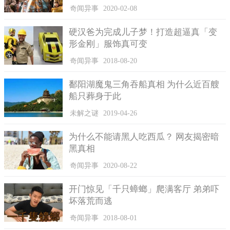
理，由于保安伤势严重，他第一时间就被送上了救护车。
奇闻异事
2020-02-08
交警在车祸现场进行一番侦查后，马上展开搜捕行动。他们
硬汉爸为完成儿子梦！打造超逼真「变
调取道理监控录像，排查肇事者车辆等多重步骤，终于发现了那
形金刚」服饰真可变
辆宝马7系列的豪车。交警通过追踪技术发现，这名开着宝马豪车
的司机在15日去到当地一家酒店开房住下了，而且房间也没有退
奇闻异事
2018-08-20
掉。交警掌握到这条重要线索后，马上赶往该酒店，成功将肇事
者黄某逮捕，并且还找到了那辆宝马车。警察抓捕他时，离那起
鄱阳湖魔鬼三角吞船真相 为什么近百艘
车祸事故才仅有4个半小时。
船只葬身于此
未解之谜
2019-04-26
为什么不能请黑人吃西瓜？ 网友揭密暗
黑真相
奇闻异事
2020-08-22
开门惊见「千只蟑螂」爬满客厅 弟弟吓
坏落荒而逃
奇闻异事
2018-08-01