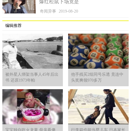
爆红松鼠下场竟是
奇闻异事
2019-08-20
编辑推荐
对此警方提醒各位有车一族，假如出车时遇到车祸，第一时
间报警处理，同时要争分夺秒的救治伤员，把车和人都安置到最
近安全的地方，等待警方的支援。假如发生车祸现场是在高速路
上，谨记不要随便下车在车子附近走动，以免再次发生碰撞。发
被外星人绑架当事人45年后出
他手残买2组同号乐透 竟连中
生车祸后，肇事者切勿选择逃逸，我国道路监控覆盖面无处不
书 还原1973年帕
头奖爽领970多万
在，肇事者不管走到哪里，最后还是会被抓获的。
宝宝独自吃火龙果 母亲看傻
行李箱也能当婴儿车 日本家长