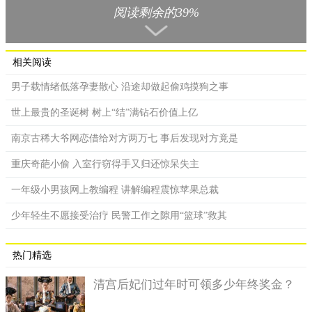
阅读剩余的39%
据了解，这个独立的板房是被用来做工地的保安值班室的，
当时有一名保安在值班，车子撞击板房时，把这名保安直接撞飞
到十多米处，里面的手提电脑、煮水壶等电器也被撞得不忍直
视。
相关阅读
男子载情绪低落孕妻散心 沿途却做起偷鸡摸狗之事
世上最贵的圣诞树 树上“结”满钻石价值上亿
南京古稀大爷网恋借给对方两万七 事后发现对方竟是
重庆奇葩小偷 入室行窃得手又归还惊呆失主
一年级小男孩网上教编程 讲解编程震惊苹果总裁
少年轻生不愿接受治疗 民警工作之隙用“篮球”救其
热门精选
清宫后妃们过年时可领多少年终奖金？
当地派出所接到报警后，立刻排除交警赶往事故现场进行处