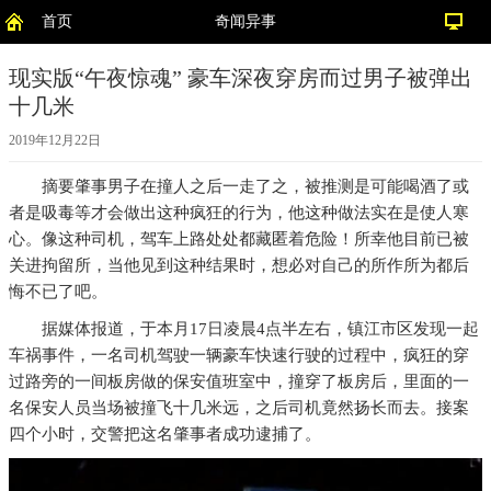
首页
奇闻异事
现实版“午夜惊魂” 豪车深夜穿房而过男子被弹出
十几米
2019年12月22日
摘要
肇事男子在撞人之后一走了之，被推测是可能喝酒了或
者是吸毒等才会做出这种疯狂的行为，他这种做法实在是使人寒
心。像这种司机，驾车上路处处都藏匿着危险！所幸他目前已被
关进拘留所，当他见到这种结果时，想必对自己的所作所为都后
悔不已了吧。
据媒体报道，于本月17日凌晨4点半左右，镇江市区发现一起
车祸事件，一名司机驾驶一辆豪车快速行驶的过程中，疯狂的穿
过路旁的一间板房做的保安值班室中，撞穿了板房后，里面的一
名保安人员当场被撞飞十几米远，之后司机竟然扬长而去。接案
四个小时，交警把这名肇事者成功逮捕了。