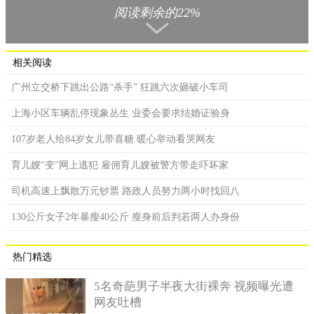
阅读剩余的22%
相关阅读
广州立交桥下跳出公路“杀手” 狂跳六次砸破小车司
上海小区车辆乱停现象丛生 业委会要求结婚证验身
107岁老人给84岁女儿带喜糖 暖心举动看哭网友
育儿嫂“变”网上逃犯 雇佣育儿嫂被警方带走吓坏家
司机高速上飘散万元钞票 路政人员努力两小时找回八
130公斤女子2年暴瘦40公斤 瘦身前后判若两人办身份
直到上个月，他本人无意中听到别人在讨论有人中了2.7亿元
的大奖，然而却一直没有被人认领，他才想起几个月前自己曾买
热门精选
过一组彩票。于是约书亚-凯恩斯赶紧回到家找出那张彩票进行核
对，这一看他都惊呆了，因为自己就是那名幸运儿。他称当时他
5名奇葩男子半夜大街裸奔 视频曝光遭
有听到别人在谈论有人中了2.7亿元，但是一直没被认领，他才想
网友吐槽