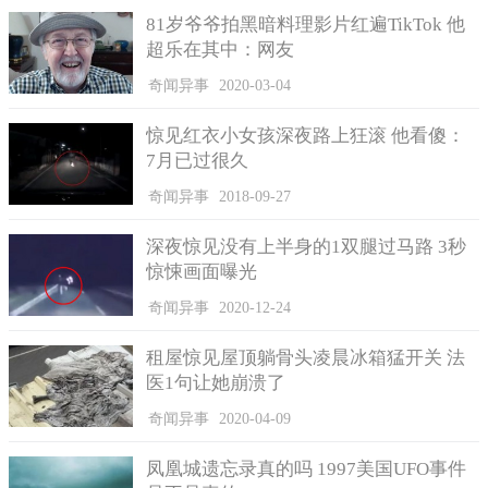
在本月的20日，也是加拿大时间的星期五，约书亚-凯恩斯来
81岁爷爷拍黑暗料理影片红遍TikTok 他
到彩票中心兑换了奖金。这名幸运儿领到这笔钱之后称自己会认
超乐在其中：网友
真想想该怎样的利用这笔钱，而并非想怎样去花掉它们。
奇闻异事
2020-03-04
祝贺这名幸运儿，在那么渺茫的机率下能获得这么多钱，同
时也为他的精神点个赞，想到怎样用这笔钱去为自己投资，而不
惊见红衣小女孩深夜路上狂滚 他看傻：
是一味地花光它。然而买彩票也只是买运气，并非人人都可得。
7月已过很久
不需要过于沉迷彩票而忘了正业，闲暇之余玩玩彩票也是好事一
件毕竟很多彩票都是公益活动。
奇闻异事
2018-09-27
深夜惊见没有上半身的1双腿过马路 3秒
惊悚画面曝光
奇闻异事
2020-12-24
租屋惊见屋顶躺骨头凌晨冰箱猛开关 法
医1句让她崩溃了
奇闻异事
2020-04-09
凤凰城遗忘录真的吗 1997美国UFO事件