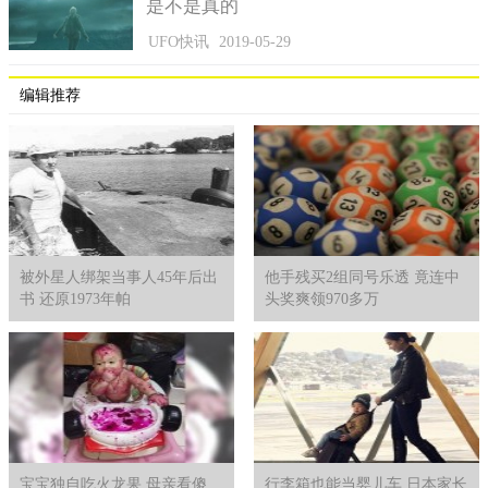
是不是真的
UFO快讯
2019-05-29
编辑推荐
被外星人绑架当事人45年后出
他手残买2组同号乐透 竟连中
书 还原1973年帕
头奖爽领970多万
宝宝独自吃火龙果 母亲看傻
行李箱也能当婴儿车 日本家长