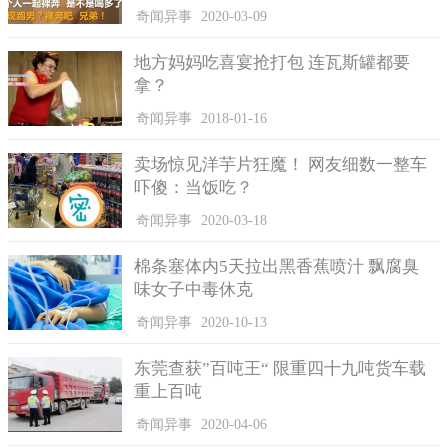
起自己曾买过一张彩票忘了看了。
奇闻异事
2020-03-09
看到自己中奖后，而且还是大奖，他久久不能平复自己的心
地方妈妈吃喜宴抢打包 连瓦斯罐都要
情，这件事情太令人不可置信了。他表示，一直等到有人把他的
拿？
那组彩票号码5-9-33-36-39-41和44给展示出来以后，他才感觉到
这件事是真的发生在自己的身上了。
奇闻异事
2018-01-16
卖场惊见洋芋片狂魔！ 网友细数一整车
吓傻：当饭吃？
奇闻异事
2020-03-18
棉条塞体内5天拉出黑香蕉喷汁 飘腐臭
味女子中毒休克
奇闻异事
2020-10-13
东莞查获”百吨王“ 限重四十九吨货车载
重上百吨
奇闻异事
2020-04-06