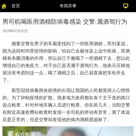
首页
奇闻异事
男司机喝医用酒精防病毒感染 交警:属酒驾行为
2020年02月02日
摘要
交警在男子的车厢里找到了一些医用酒精，而刘某说，
因为这段时间受疫情的影响，怕自己会被传染上这中疾病，而酒
精有杀菌消毒的作用，所以自己干脆喝了一些酒精下去，想以此
增强自己的免疫力，对于自己是否属于酒驾行为，他表示压根地
就没有考虑到这一点，喝了酒精之后，自己就直接把车给开走
了。
新型冠状病毒肺炎疫情的出现让我国的人民都觉得人心惶惶
的。为了抑制疫情的扩散。很多地方政府都在各个主干道的路口
设点检查，针对外地车辆人员进行检查。但在前几天，泾阳交警
在附近高速收费站检查时发现一名司机的举动有异常，测了体温
后是正常的，但是交警却发现他的体内酒精度超标了。