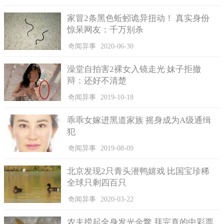
对此民警指出，喝下了酒精，其实就和饮酒一样了，它们两
家冒2条黑色蚯蚓诡异扭动！ 真实身份
者之间都存在酒精，这种情况都需要被列为酒驾行为了。之后交
惊呆网友：千万别杀
警还在该名男子的车厢里找到了一些医用酒精，而刘某说，因为
这段时间受疫情的影响，怕自己会被传染上这中疾病，而酒精有
奇闻异事
2020-06-30
杀菌消毒的作用，所以自己干脆喝了一些酒精下去，想以此增强
自己的免疫力，对于自己是否属于酒驾行为，他表示压根地就没
澡堂自拍害2裸女入镜走光 妹子拒撤
有考虑到这一点，喝了酒精之后，自己就直接把车给开走了。
辩：还好不清楚
奇闻异事
2019-10-18
乖乖女嫁进黑道家族 摇身成为A级通缉
犯
奇闻异事
2019-08-09
北京发现2只青头潜鸭嬉戏 比国宝珍稀
全球只剩四百只
奇闻异事
2020-03-22
农夫捞起全身发光金鳖 拜完真的中彩票