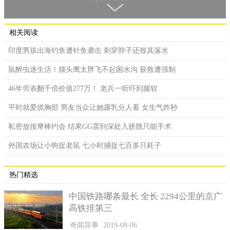
人都被惊住了，因为他喝的是东西竟然是酒精！
相关阅读
印度男孩出海钓鱼遭针鱼袭击 刺穿脖子还致其落水
鼠醉虫迷生活！猫头鹰太胖飞不起困水沟 获救遭强制
46年劳表翻千倍价值277万！ 老兵一听吓到腿软
平时就爱抓胸部 男友当众让她露乳分人看 女生气炸秒
私密放按摩棒约会 结果GG震到深处入膀胱只能手术
外国农场让小狗捉老鼠 七小时捕捉七百多只耗子
热门精选
之后刘某告诉大家原委，他说自己刚从三原那边过来，自己
主要是运输酒精的，当时他对那边的老板说这东西是是不能食用
中国铁路哪条最长 全长 2294公里的京广
的，但是对方却告诉他说可以喝，结果他好奇心一上来，就喝了
高铁排第三
几小口。对于他的解释，大家都觉得哭笑不得。
奇闻异事
2019-08-06