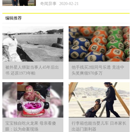
奇闻异事
2020-02-21
编辑推荐
被外星人绑架当事人45年后出
他手残买2组同号乐透 竟连中
书 还原1973年帕
头奖爽领970多万
宝宝独自吃火龙果 母亲看傻
行李箱也能当婴儿车 日本家长
眼：以为命案现场
出远门新利器