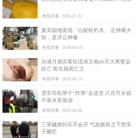
对于刘某的行为，交警给予他1千元的处罚，并且扣除其驾驶
奇闻异事
2020-07-22
证的12分，同时扣留他驾照，责令他半年之内不能驾车上路。
废弃园地发现「白蚁蛀朽木」 定神看大
民警提醒广大市民朋友，疫情是无情的，但是在这种疾病面
惊：是济公神像
前，大家要做到不要盲目相信不科学的治疗方法，不要人云亦
云，更不要像刘某这样做这种鲁莽的尝试，要听从专业医师的建
奇闻异事
2018-04-19
议，没事尽可能不要出门，避免交叉感染。
办满月酒宾客轮流亲又抱40天大男婴染
疫亡 医生揭死亡之
奇闻异事
2020-06-29
货车司机带个“炸弹”去送货 六百升水箱
不装水装柴油
奇闻异事
2020-04-06
三笨贼偷到车不会开 气急败坏之下把车
子砸烂