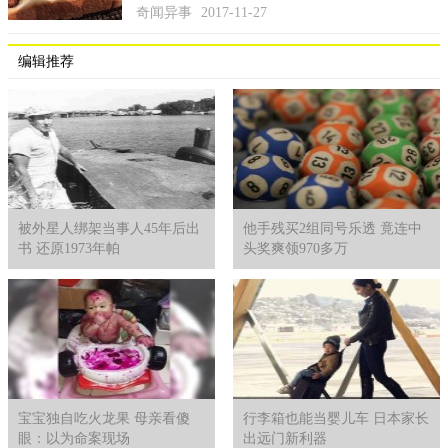
奇闻异事
2017-11-27
编辑推荐
被外星人绑架当事人45年后出
他手残买2组同号乐透 竟连中
书 还原1973年帕
头奖爽领970多万
宝宝独自吃火龙果 母亲看傻
行李箱也能当婴儿车 日本家长
眼：以为命案现场
出远门新利器