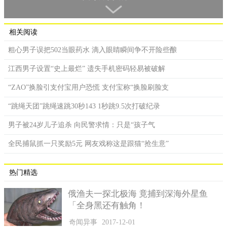
大学主任许建真称，引入这项技术，只要在后台数据库中录
入学生和老师的相关资料后，门禁就会自动识别人脸，只需一
相关阅读
秒“刷脸”，就能轻松出入校园，相较于传统的门禁，不仅便捷安
全性能更得到保障。
粗心男子误把502当眼药水 滴入眼睛瞬间争不开险些酿
江西男子设置“史上最烂” 遗失手机密码轻易被破解
“ZAO”换脸引支付宝用户恐慌 支付宝称“换脸刷脸支
“跳绳天团”跳绳速跳30秒143 1秒跳9.5次打破纪录
男子被24岁儿子追杀 向民警求情：只是“孩子气
全民捕鼠抓一只奖励5元 网友戏称这是跟猫“抢生意”
热门精选
俄渔夫一探北极海 竟捕到深海外星鱼
「全身黑还有触角！
学校引入人脸识别，相较于在校园何处安装门禁的做法，学
奇闻异事
2017-12-01