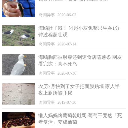
奇闻异事
2020-06-02
海鸥肚子饿！ 叼起小灰兔整只生吞1分
钟过程超壮观
奇闻异事
2020-07-14
但是，此举却让该校某些学生觉得个人的隐私受到了侵犯。
海鸥胸部被射穿还到速食店嗑薯条 网友
看完惊：真不死鸟
为此学校还专门咨询相关权威的部门，他们声称学校的教室
不属于私人场地，是公共场所，所以“侵犯隐私”是不成立的。许
奇闻异事
2020-07-30
主任称，学校这样做也是为了学生，督促他们的学习，而学生不
农历7月快到了女子把面膜贴墙 家人半
应该为此抱怨。
夜上厕所被吓尿
据悉，学校将在后期参考教育部给出的建议，根据学校的具
奇闻异事
2019-07-30
体情况考虑是否要在学校中的每间教室都安装该系统。
懒人妈妈烤葡萄乾吐司 葡萄干竟然「死
者复活」变成葡萄