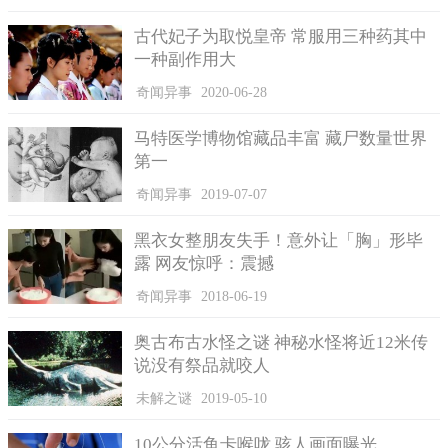
生们好像更在乎的是要在教室里安装此技术，他们大部分都觉得
古代妃子为取悦皇帝 常服用三种药其中
会让课堂秩序受到影响。
一种副作用大
据许主任介绍，目前该系统分别安装在学校的两间教室中，
奇闻异事
2020-06-28
它不仅能自动对学生进行考勤，而且还能监控学生在课堂上听课
的情况。
马特医学博物馆藏品丰富 藏尸数量世界
系统识别细微到，你是否认真在听讲师讲课，课间有没有低
第一
头，低头做了些什么?是在睡觉，还是在玩手机，看其他课外书等
奇闻异事
2019-07-07
等，你低头了多长时间，这些都在系统的“掌控”中。
许主任透露，大学不乏一些“钻空子”的学生，他们逃课、迟
黑衣女整朋友失手！意外让「胸」形毕
到或者早退，甚至用钱请代课等等不良的行为，引入这项技术也
露 网友惊呼：震撼
是大学教育部的意思，目的也是为了减少学生缺课率，严正课堂
奇闻异事
2018-06-19
纪律。
奥古布古水怪之谜 神秘水怪将近12米传
说没有祭品就咬人
未解之谜
2019-05-10
10公分活鱼卡喉咙 骇人画面曝光