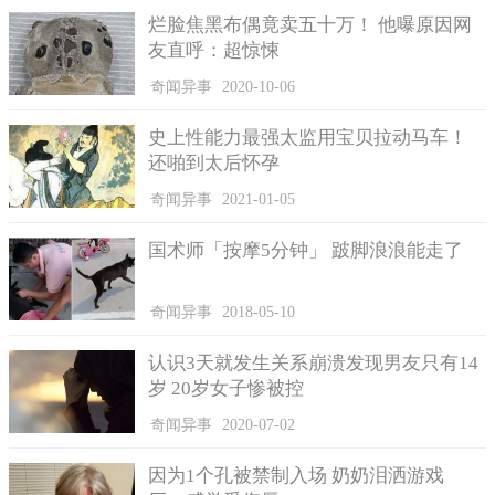
烂脸焦黑布偶竟卖五十万！ 他曝原因网
当日下午，公安民警便将监控视频的事实真相告知了当事人
友直呼：超惊悚
也将遗失的物品找回归还给了当事人，并对他进行了批评教育以
及相应处罚，而当事人回忆起了当时事情的经过也是羞愧不已，
奇闻异事
2020-10-06
当下并保证了少喝酒，并且不再在无人陪同的情况下醉酒出行。
史上性能力最强太监用宝贝拉动马车！
目前，全国醉酒事件高发，喝酒误事的现象也是非常普遍，
还啪到太后怀孕
近一个周末全国夜查统一行动，酒驾醉驾就有两万五余起，伴随
着目前疫情防控形势走好，生活逐渐步入正轨，亲朋好友相聚一
奇闻异事
2021-01-05
堂，避免不了小酌几杯，特此警方提醒广大市民好友：
国术师「按摩5分钟」 跛脚浪浪能走了
1、适量饮酒，避免醉酒，以免造成不必要的损失；
2、切莫一人饮酒出行，须有人陪同，并最好告知家里人员相
奇闻异事
2018-05-10
关情况；
3、酒后切勿驾驶车辆，以免造成事故；
认识3天就发生关系崩溃发现男友只有14
岁 20岁女子惨被控
4、如有发现醉酒人员不省人事，及时拨打电话报警求助，防
止造成其他意外伤害。
奇闻异事
2020-07-02
因为1个孔被禁制入场 奶奶泪洒游戏