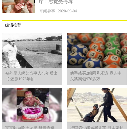
厅：感觉受侮辱
奇闻异事
2020-09-04
编辑推荐
被外星人绑架当事人45年后出
他手残买2组同号乐透 竟连中
书 还原1973年帕
头奖爽领970多万
宝宝独自吃火龙果 母亲看傻
行李箱也能当婴儿车 日本家长