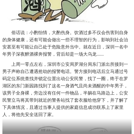
俗话说：小酌怡情，大酌伤身。饮酒过多不仅会伤害到自身
的身体健康，还有可能会做出一些不理智的行为，影响到社会治
安甚至有可能让自己处于危险意外当中。就在近日，深圳一名中
年男子深夜醉酒裸奔报警，背后却是一场大乌龙......
上周一零点左右，深圳市公安局罗湖分局东门派出所接到一
男子声称自己遭遇抢劫的报警电话。警方接到电话后立马通过号
码定位系统查找并锁定位置出动公安民警，找了一圈，终于在罗
湖区的东门新园路找到了这名一身酒气且尚未酒醒的中年男子，
该男子全身裸，旁边没有任何一件物品，半躺在马路边上，公安
民警立马将其带到就近的警务站找了套衣服给他穿下，并了解了
下具体情况，且通过当事人提供的家庭信息成功联系上了家里
人，将他先安全送回了家。