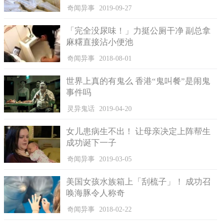
并到公园管理处调取了附近当时的监控录像，发现当事人醉酒摇
奇闻异事
2019-09-27
晃进入洪湖公园不久后就开始脱掉自己身上的衣服和裤子，手
「完全没尿味！」力挺公厕干净 副总拿
机、钱包、烟盒等等身上的所有物品随处乱扔，然后便赤裸裸瘫
麻糬直接沾小便池
倒在草地上睡着了。
奇闻异事
2018-08-01
世界上真的有鬼么 香港“鬼叫餐”是闹鬼
事件吗
灵异鬼话
2019-04-20
女儿患病生不出！ 让母亲决定上阵帮生
成功诞下一子
奇闻异事
2019-03-05
美国女孩水族箱上「刮梳子」！ 成功召
唤海豚令人称奇
奇闻异事
2018-02-22