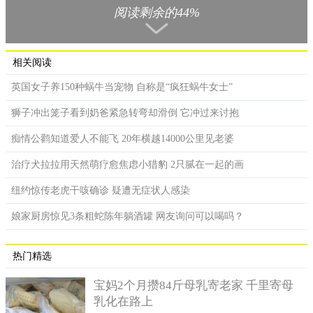
阅读剩余的44%
相关阅读
英国女子养150种蜗牛当宠物 自称是“疯狂蜗牛女士”
狮子冲出笼子看到奶爸紧急转弯却滑倒 它冲过来讨抱
痴情公鹳知道爱人不能飞 20年横越14000公里见老婆
治疗犬拉拉用天然萌疗愈焦虑小猎豹 2只腻在一起的画
纽约惊传老虎干咳确诊 疑遭无症状人感染
据当事人所述，那晚八点左右自己是在洪湖路的某一餐厅与
自己的同乡好友聚餐，并在餐桌上喝了酒，聚餐结束后自己便一
娘家厨房惊见3条粗蛇陈年躺酒罐 网友询问可以喝吗？
个人醉醺醺走路回家，而当自己逐渐清醒之后却发现自己光溜溜
的在洪湖公园的草地上躺着，身上所有的东西全部不知所踪，便
热门精选
以为自己被抢劫了，于是开始寻求帮助，跟路人借了手机拨打110
报警。
宝妈2个月攒84斤母乳寄老家 千里寄母
乳化在路上
事后，公安民警根据当事人所述来到了洪湖公园查探情况，