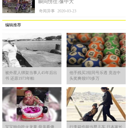
瞬间愣住:像中大
奇闻异事
2020-03-23
编辑推荐
被外星人绑架当事人45年后出
他手残买2组同号乐透 竟连中
书 还原1973年帕
头奖爽领970多万
宝宝独自吃火龙果 母亲看傻
行李箱也能当婴儿车 日本家长