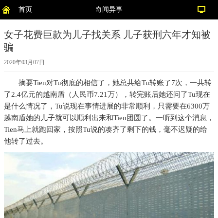
首页
奇闻异事
女子花费巨款为儿子找关系 儿子获刑六年才知被
骗
2020年03月07日
摘要
Tien对Tu彻底的相信了，她总共给Tu转账了7次，一共转
了2.4亿元的越南盾（人民币7.21万），转完账后她还问了Tu现在
是什么情况了，Tu说现在事情进展的非常顺利，只需要在6300万
越南盾她的儿子就可以顺利出来和Tien团圆了。一听到这个消息，
Tien马上就跑回家，按照Tu说的凑齐了剩下的钱，毫不迟疑的给
他转了过去。