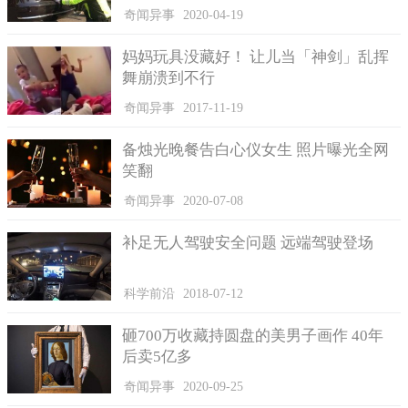
多少人在他的帮助下躲过了牢狱之灾，Tu十分肯定的说，只要
奇闻异事
2020-04-19
Tien拿出3.9亿元的越南盾，就百分百可以把她儿子从牢里给弄出
来。
妈妈玩具没藏好！ 让儿当「神剑」乱挥
舞崩溃到不行
Tien对Tu彻底的相信了，她总共给Tu转账了7次，一共转了2.4
亿元的越南盾（人民币7.21万），转完账后她还问了Tu现在是什
奇闻异事
2017-11-19
么情况了，Tu说现在事情进展的非常顺利，只需要在6300万越南
备烛光晚餐告白心仪女生 照片曝光全网
盾她的儿子就可以顺利出来和Tien团圆了。一听到这个消息，Tien
笑翻
马上就跑回家，按照Tu说的凑齐了剩下的钱，毫不迟疑的给他转
了过去。
奇闻异事
2020-07-08
补足无人驾驶安全问题 远端驾驶登场
科学前沿
2018-07-12
砸700万收藏持圆盘的美男子画作 40年
后卖5亿多
奇闻异事
2020-09-25