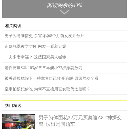
阅读剩余的40%
相关阅读
男子为隐瞒情史 杀害怀孕8个月前女友并分尸
正妹脱罩教学防疫 网友一看羞到爆
一夫多妻幸福？ 这些国家男人喊惨
老伴离世8年 103岁爷爷再娶小73岁嫩妻放闪
被关进玻璃罐下一秒章鱼自己转开逃脱 原因网友全看
事情的开始是这样的，Hoang Thi Tien因为非法运输毒品被逮
捕，他母亲知道了这个消息的时候，一瞬间无法接受这个事实，
皇帝怕嫔妃偷吃 为何不直接用宫女取代太监呢？
因为她实在是无法相信自己的儿子竟然会做出这种事情，但是事
实就是事实是无法改变的，为了不让自己的孩子就这样去坐牢，
热门精选
她开始到处找关系希望可以让她儿子平安无事。
男子为体面花22万元买奥迪A8 “神探交
在她找关系的过程中，她的朋友给她介绍了一位名叫Le Tri Tu
警”认出是问题车
的男子，双方见面之后Tu就在夸大其词的说自己有多么厉害，有