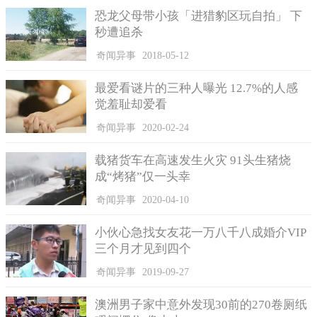
恐龙父母带小孩「进猎豹区玩自拍」 下
秒遭追杀
奇闻异事
2018-05-12
但令人意想不到的事情发生了， Tu收了这笔钱之后人就消息
不见了，无论怎么联系都联系不到他，一直到了Tien她儿子被法官
最爱看谜片的三种人曝光 12.7%的人感
判决入狱6年，她才发现自己上当受骗了。后来Tien费尽千辛万苦
觉羞耻却爱看
终于联系上了Tu，想让他退回所以的钱，但是被拒绝了。原来Tu
本来就是一个不务正业的人，在收到这笔钱之后很快就被他拿去
奇闻异事
2020-02-24
吃喝玩乐全部都给花完了。
载猪货车在高速发生火灾 91头生猪烧
在万般无奈之下， Tien只能向警察报案。随后 Tu就被警方正
成“烤猪”仅一头幸
式逮捕并判刑入狱，但是因为Tu的经济情况特别差，所以这笔钱
奇闻异事
2020-04-10
已经基本没办法收回来了。
此事在网上曝光之后也引起了网友的热评，其实宠爱自己的
小伙心急找女友花一万八千八成婚介VIP
孩子并没有错，每个母亲都是爱自己的孩子的，但是既然犯了错
三个月才见到四个
就不应该去袒护他，而是应该让他去接受教育这样才能意识到自
奇闻异事
2019-09-27
己的行为是错误的。
澳洲男子家中意外发现30前的270卷厕纸