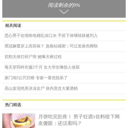
阅读剩余的9%
相关阅读
恶心男子在地铁电梯乱涂口水 手抓下体继续抹被判入
黑冠麻鹭穿上高筒袜？ 急救站揭密：可让发炎伤脚快
切割大体打碎尸骨 她曝天葬过程
澳洲总理莫里森（Scott Morrison）。
每天穿同样衣服2个月 女大学生曝惊人收获
其他防疫管制措施包括，禁止大型室内展览活动及室内外各
类型群聚活动，如派对、烤肉、野外聚餐等；不可在理发厅逗留
家门闯5公尺巨蟒 专家一看也惊呆了
30分钟以上；婚礼限制人数5人，包括新人、主持人和见证人；葬
高山发现绝美冰冻女尸 体内竟含大量酒精
礼限制人数10人；按摩、美甲、纹身、医学美容、性服务等跟肢
体接触有关的行业都停止营业；购物中心的美食广场禁止营业。
热门精选
广大网友在PTT上对于5人婚礼要怎么办有高度讨论，5个人就
公证了啊、 婚礼5人干脆不要办、新郎新娘、双方父母，这样就总
月饼吃完肚疼！ 男子狂洒1佐料咬下网
共6人了阿、究极选择！男方还是女方父母不给参加婚礼、婚礼5
友傻眼：还活着吗？