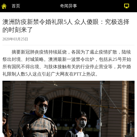
首页
奇闻异事
澳洲防疫新禁令婚礼限5人 众人傻眼：究极选择
的时刻来了
2020年03月25日
摘要
新冠肺炎疫情持续延烧，各国为了遏止疫情扩散，陆续
祭出封境、封城策略。澳洲最新一波禁令出炉，包括从25号开始
所有国民不得出境、与肢体接触有关的行业停止营业等，其中婚
礼限制人数5人这点引起广大网友在PTT上热议。