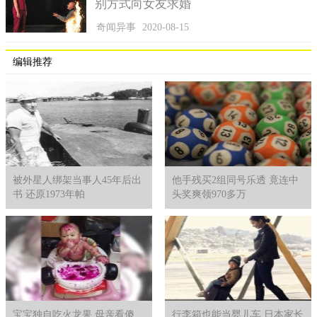
别方式向女友求婚
奇闻异事
2020-08-15
编辑推荐
被外星人绑架当事人45年后出
他手残买2组同号乐透 竟连中
书 还原1973年帕
头奖爽领970多万
宝宝独自吃火龙果 母亲看傻
行李箱也能当婴儿车 日本家长