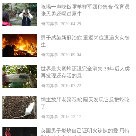
吆喝一声吃饭啰羊群军团秒集合 保育员
张天勇还喝过犀牛
奇闻异事
2020-04-29
男子感染新冠治愈 重返岗位遭遇火灾丧
生
奇闻异事
2020-09-04
世界最大蜜蜂还没完全消失 38年后人类
再发现还存活的展
奇闻异事
2019-07-22
饲主放胖老鼠喂蛇 隔天发现它反把蛇吃
了
奇闻异事
2018-12-17
英国男子燃烧自己证明火辣辣的爱 用特