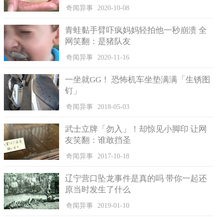
个人的话在家办就好了。
奇闻异事
2020-10-08
也有网友分析，新郎新娘应该不算、双方父母+1牧师刚好5
人、新人2人+证人2人+户政人员１人=5人、应该是神父+2新人+伴
青蛙黏手臂吓疯妈妈轻拍他一秒崩溃 全
娘+接捧花的=5人。
网笑翻：是猪队友
澳洲卫生部门表示，境内确诊人数已攀升至2136人，有8人死
奇闻异事
2020-11-16
亡。根据统计，绝大多数染疫者集中在新南威尔斯省，共计913
一坐就GG！ 恐怖机车坐垫满满「生锈图
人，其余依序为维多利亚省411例、昆士兰省397例、西澳省175
钉」
例、南澳省170例、首都特区39例、塔斯马尼亚省26例、北领地5
例。
奇闻异事
2018-05-03
武士立牌「勿入」！却惊见小脚印 让网
友笑翻：谁敢挡圣
奇闻异事
2017-10-18
辽宁营口坠龙事件是真的吗 带你一起还
原当时发生了什么
奇闻异事
2019-01-10