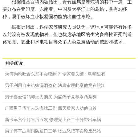
根据维基百科内容指出，青竹丝属是蝰蛇科的其中一属，主
要分布在亚印度、东南亚、中国及太平洋上的岛屿，共有30多
种，属于破坏血小板凝固功能的出血性毒蛇。
据报导指出，科学家等研究人员认为，该地区可能还有许多
以前没有被发现的物种，但也忧虑该地区的生物多样性正受到道
路拓宽、农业和水电项目等众多人类发展活动的威胁和破坏。
相关阅读
为何狗狗吐舌头却不会咬到？ 专家曝关键：狗嘴里有
男子利用自主结账漏洞盗窃 法庭审理此案他竟在跳江
男子喜爱信鸽却无力购买 为盗鸽子竟毒杀两条狗
广西男子借车去珠海找工作 四天后家人劝他自首
新卡车六个月售后五次 修理完上路二十分钟出车祸
男子停车占用消防通口三年 物业怒把车卖给废品站