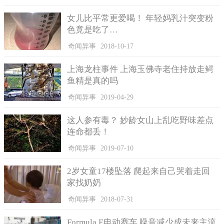
女儿比平常更爱喝！ 年轻妈乳汁突变粉
色竟是吃了…
奇闻异事
2018-10-17
上海龙柱事件 上海玉佛寺老住持放走鳄
鱼精是真的吗
奇闻异事
2019-04-29
这人参有毒？ 妙龄女山上乱吃野味差点
连命都丢！
奇闻异事
2019-07-10
2岁女童17楼坠落 爬起来自己哭着走回
家找奶奶
奇闻异事
2018-07-31
Formula E电动赛车 噪音减少成未来主流