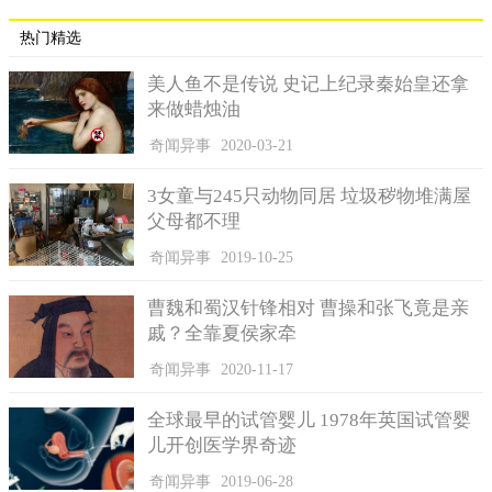
热门精选
美人鱼不是传说 史记上纪录秦始皇还拿
来做蜡烛油
奇闻异事
2020-03-21
3女童与245只动物同居 垃圾秽物堆满屋
父母都不理
奇闻异事
2019-10-25
曹魏和蜀汉针锋相对 曹操和张飞竟是亲
戚？全靠夏侯家牵
奇闻异事
2020-11-17
全球最早的试管婴儿 1978年英国试管婴
儿开创医学界奇迹
奇闻异事
2019-06-28