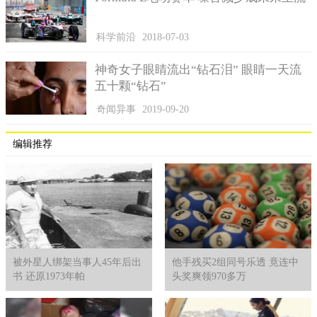
科学前沿
2018-07-03
神奇女子眼睛流出“钻石泪” 眼睛一天流
五十颗“钻石”
奇闻异事
2019-09-20
编辑推荐
被外星人绑架当事人45年后出
他手残买2组同号乐透 竟连中
书 还原1973年帕
头奖爽领970多万