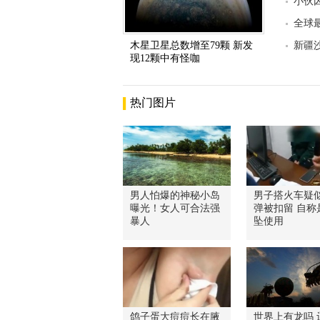
小伙
全球
木星卫星总数增至79颗 新发
新疆
现12颗中有怪咖
热门图片
男人怕爆的神秘小岛
男子搭火车疑
曝光！女人可合法强
弹被扣留 自称
暴人
坠使用
鸽子蛋大痘痘长在腋
世界上有龙吗 