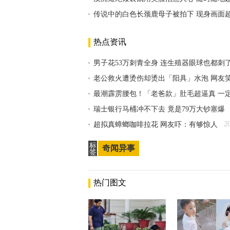
传说中的白色长颈鹿母子被拍下 现身画面
热点资讯
男子花53万刺青全身 连生殖器眼球也都刺
老公救火遭烫伤却烫出「阳具」水泡 网友
最潮霹雳腰包！「老爸款」肚毛超逼真 一
瑞士银行马桶冲不下去 竟是79万大钞塞爆
2
超拟真蟑螂咖啡拉花 网友吓：有够惊人
标
奇闻异事
签
热门图文