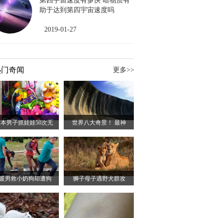
第四宇宙速度有多快 暗物质有
助于达到第四宇宙速度吗
2019-01-27
热门奇闻
更多>>
本男子抓娃娃50次无
世界八大奇景！ 最神
2暖男救小奶狗却遭狗
狮子母子遇野犬群攻