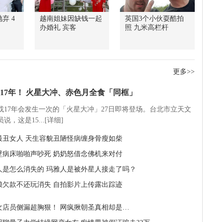
弃 4
越南姐妹因缺钱一起
英国3个小伙耍酷拍
办婚礼 宾客
照 九米高栏杆
更多>>
17年！ 火星大冲、赤色月全食「同框」
5或17年会发生一次的「火星大冲」27日即将登场。台北市立天文
说，这是15...[详细]
最丑女人 天生容貌丑陋怪病缠身骨瘦如柴
壁病床啪啪声吵死 奶奶怒借念佛机来对付
人是怎么消失的 玛雅人是被外星人接走了吗？
赖欠款不还玩消失 自拍影片上传露出踪迹
女店员侧漏超胸狠！ 网疯揪朝圣真相却是…