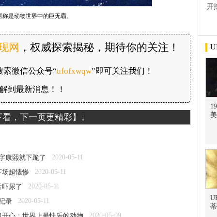
开
屋
堪称是动物世界中的巨无霸。
发现网
，权威探索揭秘，期待你的关注！
U
搜索微信公众号“
ufofxwqw
”即可关注我们！
解到最新消息！！
1
美
下看，下一页更精彩】↓
2020-05-11
1字康熙就下跪了
2020-05-11
下场超悽惨
2020-05-11
舌吓尿了
U
2020-05-11
大纪录
蒂
2020-05-09
超开心：世界上最快乐的动物