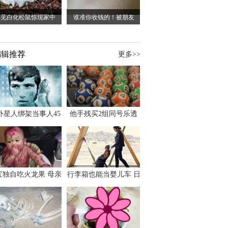
罕见白化松鼠惊现家中
谁准你收钱的！被朋友
编辑推荐
更多>>
外星人绑架当事人45
他手残买2组同号乐透
出书 还原1973年帕
竟连中头奖爽领970多
斯卡古拉事件
万
宝独自吃火龙果 母亲
行李箱也能当婴儿车 日
傻眼：以为命案现场
本家长出远门新利器