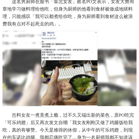
这名男厨师在脸书「靠北女友」匿名PO文表示，女友大费周
章地学习做料理给他吃，但身为厨师的他看到食材被做成地狱料
理，只能感叹「我可以都煮给你吃，身为厨师看到食材这么被浪
费我有点对不起死去的鸡」。
岂料女友一煮竟煮上瘾，过不久又端出新的菜色，原PO吃完
「可乐鸡翅」后又再次发文自嘲「我女友刚刚又做了鸡腿饭给我
吃，真的有够赞。今天是难得的休假，从中午的可乐鸡翅，到现
在的车诺比鸡腿。我都忍痛吃完了…身为一名厨师我都不知道该