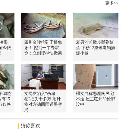
更多>>
凌眼
四川金沙挖到千根象
衰男沙滩散步踩到魟
至今眼
牙！ 挖到一半专家
鱼 下秒12厘米毒钩插
瞎
惊：立刻埋掉快撤离
爆小腿
子闻烧
女网友陷入“杀猪
裸女自称恶魔闯民宅
有15
盘”损失十多万 用计
不走 屋主狂开39枪都
行仅换
将对方骗回国送警察
没中
局
猜你喜欢