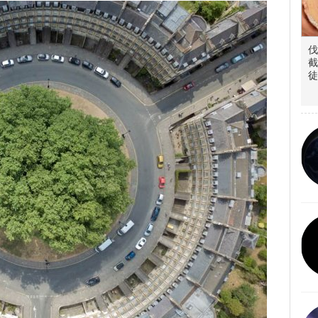
伐
截
徒