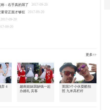
2017-09-20
笑称：右手真的屌了
2017-09-20
定要背正面才够狂
2017-09-20
017-09-20
更多>>
弃 4
越南姐妹因缺钱一起
英国3个小伙耍酷拍
办婚礼 宾客
照 九米高栏杆