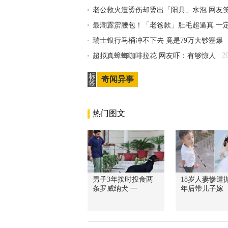
老公救火遭烫伤却烫出「阳具」水泡 网友
最潮霹雳腰包！「老爸款」肚毛超逼真 一
瑞士银行马桶冲不下去 竟是79万大钞塞爆
2
超拟真蟑螂咖啡拉花 网友吓：有够惊人
标
奇闻异事
签
热门图文
男子3年按时投食两
18岁人妻惨遭抛
条罗威纳犬 一
年后带儿子嫁