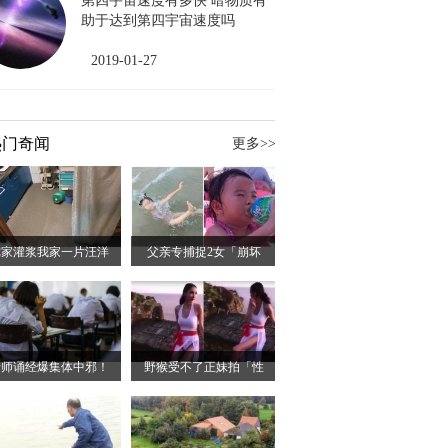
第四宇宙速度有多快 暗物质有
助于达到第四宇宙速度吗
2019-01-27
热门奇闻
更多>>
你家灌浆我家一片汪洋
父亲专捕捉2女「崩坏
老师诵经爆集体中邪！
野猴受不了正妹拍「性