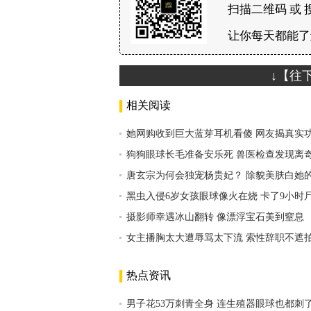
扫描二维码 或 
让你每天都能了
↓【往
相关阅读
她网购收到巨大蓝芽耳机看傻 网友揭真实
狗狗眼球长毛准备安乐死 兽医检查发现离
唐玄宗为何会独宠杨贵妃？ 除貌美肤白她
黑虫入侵6岁女孩眼球像火在烧 卡了9小时
摄影师幸遇冰山翻转 像漂浮宝石美到窒息
女主播胸太大遭辱骂太下流 索性辞职不遮
热点资讯
男子花53万刺青全身 连生殖器眼球也都刺