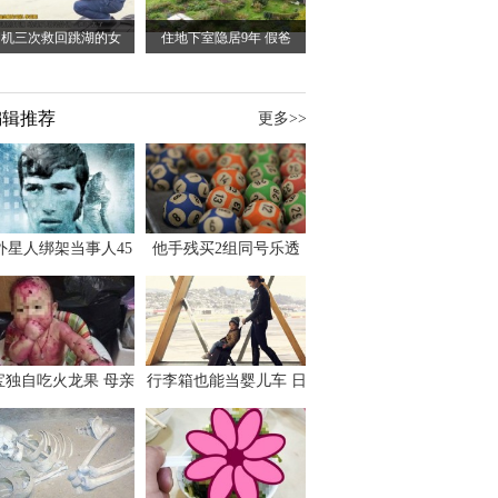
司机三次救回跳湖的女
住地下室隐居9年 假爸
编辑推荐
更多>>
外星人绑架当事人45
他手残买2组同号乐透
出书 还原1973年帕
竟连中头奖爽领970多
斯卡古拉事件
万
宝独自吃火龙果 母亲
行李箱也能当婴儿车 日
傻眼：以为命案现场
本家长出远门新利器