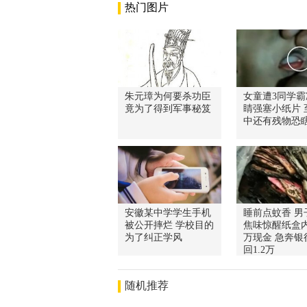
热门图片
朱元璋为何要杀功臣
女童遭3同学霸
竟为了得到军事秘笈
睛强塞小纸片 
中还有残物恐
安徽某中学学生手机
睡前点蚊香 男
被公开摔烂 学校目的
焦味惊醒纸盒内
为了纠正学风
万现金 急奔银
回1.2万
随机推荐