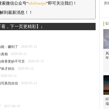
搜索微信公众号“
ufofxwqw
”即可关注我们！
开
屋
解到最新消息！！
U
下看，下一页更精彩】↓
2020-05-12
功能：赚到了
凤
2020-05-12
奇真相
年
2020-05-12
的体香更妙不可言
2020-05-12
尸体才掉出
2020-05-12
2020-05-12
拍写真找自信
吓
瑞
2017-09-19
了