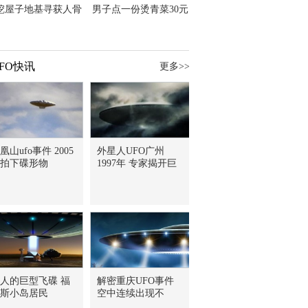
挖屋子地基寻获人骨
男子点一份烫青菜30元
主直觉就是失踪父亲
但份量让他苦笑菜涨
价？
FO快讯
更多>>
凰山ufo事件 2005
外星人UFO广州
拍下碟形物
1997年 专家揭开巨
人的巨型飞碟 福
解密重庆UFO事件
斯小岛居民
空中连续出现不