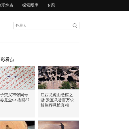
发现惊奇
探索图库
专题
精彩看点
子突买25张同号
江西龙虎山悬棺之
券竟全中 抱回87
谜 景区悬赏百万求
解崖葬悬棺真相