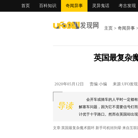
首页
百科知识
奇闻异事
灵异鬼话
考古发现
主页
>
奇闻异事
英国最复杂魔
2020年05月12日
责编:小编
来源:UFO发
会开车或骑车的人平时一定都有
导读
解塞车问题，因为它不需要信号灯而
计优于十字路口。然而在英国却出现
梦。...
文章:英国最复杂魔术圆环 新手司机转到晕 来自互