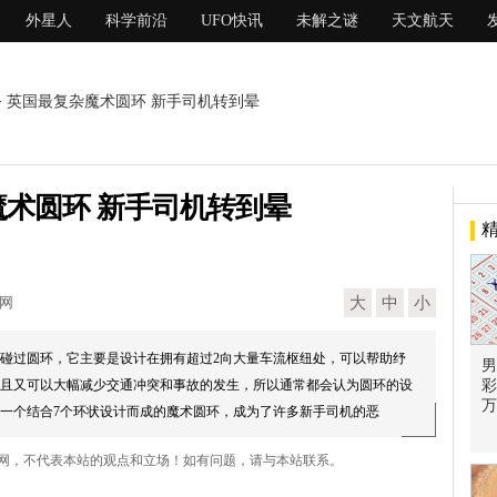
外星人
科学前沿
UFO快讯
未解之谜
天文航天
> 英国最复杂魔术圆环 新手司机转到晕
术圆环 新手司机转到晕
现网
大
中
小
碰过圆环，它主要是设计在拥有超过2向大量车流枢纽处，可以帮助纾
男
且又可以大幅减少交通冲突和事故的发生，所以通常都会认为圆环的设
彩
万
一个结合7个环状设计而成的魔术圆环，成为了许多新手司机的恶
联网，不代表本站的观点和立场！如有问题，请与本站联系。