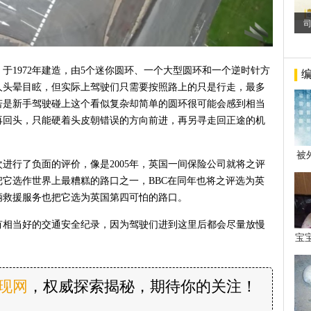
于1972年建造，由5个迷你圆环、一个大型圆环和一个逆时针方
人头晕目眩，但实际上驾驶们只需要按照路上的只是行走，最多
若是新手驾驶碰上这个看似复杂却简单的圆环很可能会感到相当
再回头，只能硬着头皮朝错误的方向前进，再另寻走回正途的机
被
进行了负面的评价，像是2005年，英国一间保险公司就将之评
年后
把它选作世界上最糟糕的路口之一，BBC在同年也将之评选为英
车辆救援服务也把它选为英国第四可怕的路口。
有相当好的交通安全纪录，因为驾驶们进到这里后都会尽量放慢
宝
看
发现网
，权威探索揭秘，期待你的关注！