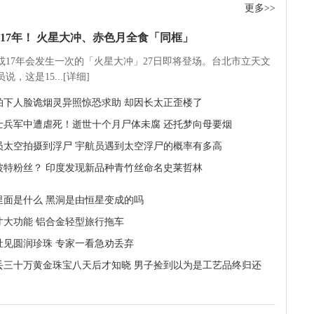
更多>>
17年！ 火星大冲、赤色月全食「同框」
5或17年会发生一次的「火星大冲」27日即将登场。台北市立天文
说，这是15...[详细]
拍下人脸诡烟灵异照惊恐求助 却因长太正歪楼了
士兵军中遭虐死！逝世十个月尸体未腐 还托梦向母要烟
员太空拍摄到浮尸 宇航员遇到太空浮尸的概率有多高
波特粉丝？ 印度发现新品种青竹丝命名史莱哲林
里面是什么 黑洞是由恒星变成的吗
寸大功能 铝合金轻型旅行拖车
肚见圆润珍珠 专家一看急劝丢弃
丢三十万黄金珠宝八天后才知晓 男子捡到以为是工艺品终归还