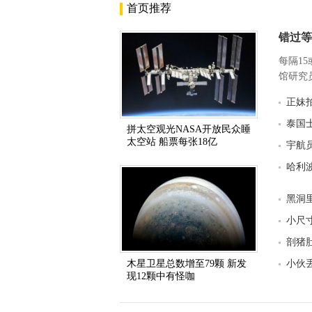
首页推荐
错过等
每隔1
馆研究员
正妹
泰国
拼太空观光NASA开放民众睡
太空站 船票每张18亿
宇航
哈利
黑洞
小尺
剖猪
木星卫星总数增至79颗 新发
小伙
现12颗中有怪咖