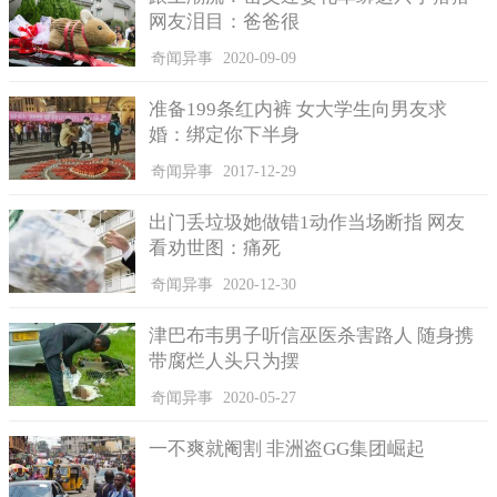
网友泪目：爸爸很
入太子的居所——慈庆宫，并打伤了守门太监。张差被审时，供
出是郑贵妃手下太监庞保、刘成引进的。时人怀疑郑贵妃想谋杀
奇闻异事
2020-09-09
太子，但皇帝不愿深究，最后以疯癫奸徒罪将张差处以凌迟。又
在宫中密杀了庞保、刘成二太监，以了结此案。梃击案到底是不
准备199条红内裤 女大学生向男友求
是郑贵妃指示，还是太子自演自导的一出苦肉计，借此陷害郑贵
婚：绑定你下半身
恐怕无人知晓了。而此案成为晚明三大疑案之一。
奇闻异事
2017-12-29
万历四十八年（1620年）七月，皇帝驾崩。八月，皇太子朱
出门丢垃圾她做错1动作当场断指 网友
常洛即皇帝位，大赦天下，宣布次年改元泰昌。他登上宝座，心
看劝世图：痛死
中积压多年的愤怒和欲望终于爆发了，再也没有人可以管住他
了。于是日夜纵乐。朱常洵的母亲郑贵妃为了投其所好，竟在一
奇闻异事
2020-12-30
夜之内送了他八个美女，个个国色天香。朱常洛非常喜欢，后来
竟连朝都不上了。终于，在登基十天之后，也就是八月初十日，
津巴布韦男子听信巫医杀害路人 随身携
泰昌帝就一病不起。
带腐烂人头只为摆
太医为皇帝诊治，说到：冰冻三尺，非一日之寒。皇上精损
奇闻异事
2020-05-27
过重，太医们一向使用固精建中之类的药物。这类药物本是慢
工，岂能神仙一把抓？说白了，这病如果不停止行乐，那是神仙
一不爽就阉割 非洲盗GG集团崛起
也救不好啊。