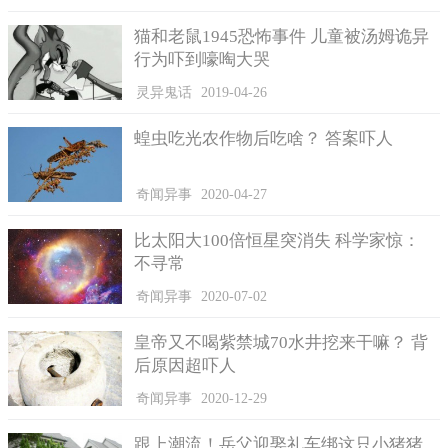
常洛才被封为太子，而朱常洵被封为福王。
猫和老鼠1945恐怖事件 儿童被汤姆诡异
朱常洵被封为福王后，郑贵妃等人不甘心，按理说朱常洵被
行为吓到嚎啕大哭
封后应该离京到洛阳上任，可是在郑贵妃的要求下，他却迟迟没
有离京，太子朱常洛的地位并不稳固，双方明争暗斗，终于爆发
灵异鬼话
2019-04-26
明朝立国以来最严重宫廷仇杀事件——梃击案。
蝗虫吃光农作物后吃啥？ 答案吓人
奇闻异事
2020-04-27
比太阳大100倍恒星突消失 科学家惊：
不寻常
奇闻异事
2020-07-02
皇帝又不喝紫禁城70水井挖来干嘛？ 背
后原因超吓人
奇闻异事
2020-12-29
明光宗朱常洛。
跟上潮流！岳父迎娶礼车绑这只小猪猪
万历四十三年5月初四的黄昏，有个叫张差的人，手持木棒闯