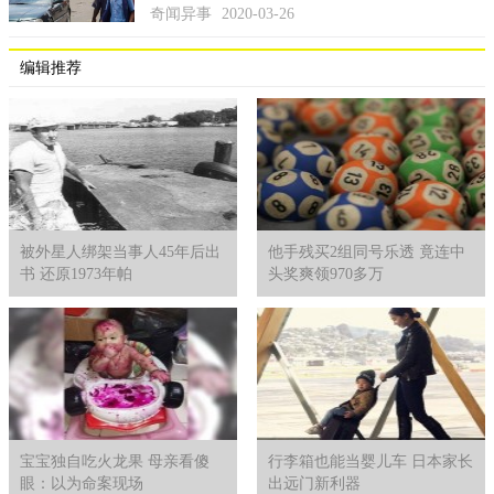
鸿臚寺丞李可灼进献红丸，自称仙丹可治皇帝病症。李可灼
奇闻异事
2020-03-26
说：此仙丹乃是他年轻时在峨眉山采药时得遇一位仙长所赠，所
用药料均采自神府仙境，能治百病。吃下去一颗李可灼进献的药
编辑推荐
丸，朱常洛突然感觉精神了，于是对李可灼倍加信任。朱常洛觉
得自己的病好了，又开始不加节制了，并且让李可灼抓紧进献第
二颗。三天之后，第二颗药丸吃下去之，当天夜里，朱常洛突然
暴毙而亡。
这也是明朝史上三大疑案之一的红丸案。有人说这个李可灼
是郑贵妃指使，专门给朱常洛下毒的。也有人说这个红丸根本不
被外星人绑架当事人45年后出
他手残买2组同号乐透 竟连中
是什么仙药，只不过是一种补药，而朱常洛觉得精神好了不过是
书 还原1973年帕
头奖爽领970多万
心里作用。是是非非，至今也没有一个正确的答案。
泰昌帝死后又发生了晚明三大疑案之一的移宫案，可以说晚
明三大疑案都与朱常洛有关系，《明史》中记载：光宗潜德久
彰，海内属望，而嗣服一月，天不假年，措施未展，三案构争，
党祸益炽，可哀也夫！。
宝宝独自吃火龙果 母亲看傻
行李箱也能当婴儿车 日本家长
眼：以为命案现场
出远门新利器