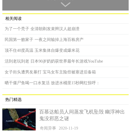
明光宗朱常洛。
相关阅读
朱常洛是明神宗偶然临幸宫女所生，万历九年（1581年），
神宗在其生母李太后的慈宁宫中私幸宫女王氏，后来王氏有孕，
为了一个秃子 全清朝剃发束辫汉人超崩溃
万历十年（1582年），明神宗册封宫女王氏为恭妃，于万历十年
民国第一败家子 一夜之间输掉上海百栋房产
（1582年）八月生子，是为神宗长子，取名常洛。
顶不住40度高温 玉米集体自爆变成爆米花
不过，万历对王氏没有一点感情，所以对自己这个亲生儿子
也没有好感，朱常洛从小缺失父爱，在宫廷里也不受人待见，因
活到老玩到老 日本90岁奶奶获世界最年长游戏YouTube
为皇帝不喜欢他，他只能在一天天的惊恐与压迫下度日。后来朱
女子街头遭男友暴打 宝马女车主险些被塞进后备箱
常洛渐渐长大，因为是皇长子，按制度要被立为太子。但是万历
喜欢皇三子朱常洵，一心想立他为太子。就这样，朱常洛的日子
晒干僵尸鱼喝一口水复活 放进水桶里15秒网红惊呼：
更加不好过，这一等就是长达几十年的时间，直到万历驾崩。
当时，万历帝的皇后无子嗣，王恭妃生子朱常洛，郑贵妃生
热门精选
子朱常洵。万历帝对王氏没有一点感情，所以对自己这个亲生儿
子也没有好感，反而因为宠爱郑贵妃，所以想封朱常洵为太子；
百慕达船员人间蒸发飞机坠毁 幽浮神出
朝廷大臣按照明朝册立长子为太子的原则，大多拥戴皇长子朱常
鬼没邪恶之谜
洛，万历帝不断拖延，与群臣争论达15年之久。直到1601年，朱
奇闻异事
2020-11-19