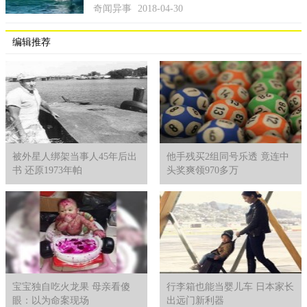
奇闻异事
2018-04-30
编辑推荐
被外星人绑架当事人45年后出
他手残买2组同号乐透 竟连中
书 还原1973年帕
头奖爽领970多万
宝宝独自吃火龙果 母亲看傻
行李箱也能当婴儿车 日本家长
眼：以为命案现场
出远门新利器