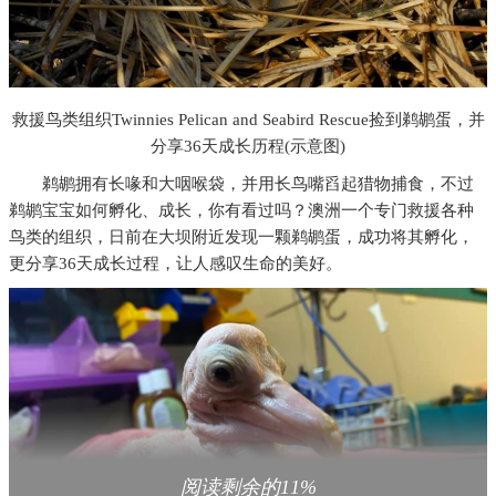
救援鸟类组织Twinnies Pelican and Seabird Rescue捡到鹈鹕蛋，并
分享36天成长历程(示意图)
鹈鹕拥有长喙和大咽喉袋，并用长鸟嘴舀起猎物捕食，不过
鹈鹕宝宝如何孵化、成长，你有看过吗？澳洲一个专门救援各种
鸟类的组织，日前在大坝附近发现一颗鹈鹕蛋，成功将其孵化，
更分享36天成长过程，让人感叹生命的美好。
阅读剩余的11%