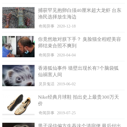
捕获罕见抱卵白须40厘米超大龙虾 台东
渔民选择放生海边
奇闻异事
2020-12-18
你竟然敢对朕下手？ 臭脸猫全程瞪美容
师结束合照不爽到
奇闻异事
2020-04-04
香港狐仙事件 墙壁出现长有7个脑袋狐
仙祸害人间
灵异鬼话
2019-06-02
Nike经典月球鞋 拍出史上最贵300万天
价
奇闻异事
2019-07-25
男子误信偏方生吞这个清宿便 最后付出