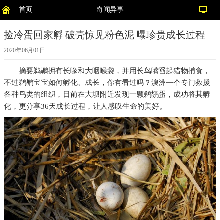
首页
奇闻异事
捡冷蛋回家孵 破壳惊见粉色泥 曝珍贵成长过程
2020年06月01日
摘要
鹈鹕拥有长喙和大咽喉袋，并用长鸟嘴舀起猎物捕食，
不过鹈鹕宝宝如何孵化、成长，你有看过吗？澳洲一个专门救援
各种鸟类的组织，日前在大坝附近发现一颗鹈鹕蛋，成功将其孵
化，更分享36天成长过程，让人感叹生命的美好。