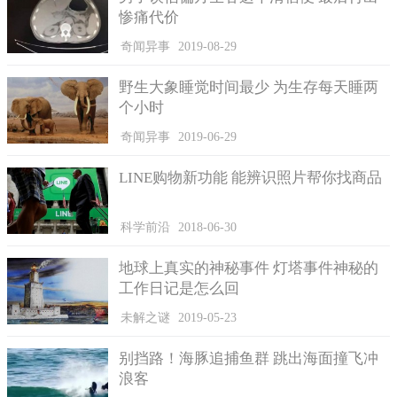
惨痛代价
奇闻异事
2019-08-29
野生大象睡觉时间最少 为生存每天睡两
个小时
奇闻异事
2019-06-29
LINE购物新功能 能辨识照片帮你找商品
科学前沿
2018-06-30
地球上真实的神秘事件 灯塔事件神秘的
工作日记是怎么回
未解之谜
2019-05-23
别挡路！海豚追捕鱼群 跳出海面撞飞冲
浪客