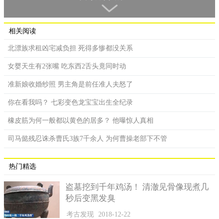
相关阅读
北漂族求租凶宅减负担 死得多惨都没关系
女婴天生有2张嘴 吃东西2舌头竟同时动
救援鸟类组织Twinnies Pelican and Seabird Rescue表示，日前
准新娘收婚纱照 男主角是前任准人夫怒了
在阳光海岸大坝附近，发现了一颗被遗弃在水边的蛋，外壳非常
冰冷，老实说，我们不想养鹈鹕，这是一项挑战，最终仍选择带
你在看我吗？ 七彩变色龙宝宝出生全纪录
回机构并放入孵化器中，没想到6天后，蛋成功孵化，并将其取名
橡皮筋为何一般都以黄色的居多？ 他曝惊人真相
为罗伯(Rob)。
司马懿残忍诛杀曹氏3族7千余人 为何曹操老部下不管
罗伯破蛋而出时，全身呈现粉色，身体非常柔软像一团黏
土，救援人员进行3天细心照料，为了帮它找个寄养家庭，于是将
罗伯放在另一只雏鸟的鹈鹕窝中，但3天后却发现异状，罗伯似乎
热门精选
经常被欺负，身体也越来越虚弱，如果不将它救出来，它一定会
死掉，我们已看过许多类似状况，最终改由人工饲养照料，而事
盗墓挖到千年鸡汤！ 清澈见骨像现煮几
秒后变黑发臭
隔36天后，罗伯也顺利茁壮、长出羽毛。
考古发现
2018-12-22