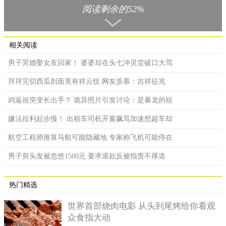
阅读剩余的52%
相关阅读
男子冥婚娶女友回家！ 婆婆却在头七冲灵堂破口大骂
拜拜完切西瓜剖面竟有祥云纹 网友羡慕：吉祥征兆
鸡返祖突变长出手？ 诡异照片引发讨论：是暴龙的祖
嫌法拉利起步慢！ 出租车司机开窗飙骂加速想超车却
宋太祖的小舅子竟爱吃人肉，图为宋太祖画像。
干德三年（965年），宋太祖下令招募千余名新兵，隶属于侍
航空工程师推算马航可能隐藏地 专家称飞机可能停在
卫步兵雄武军，适逢招募新兵出征，兵士多无妻室，宋太祖对王
男子剪头发被忽悠1500元 要求退款反被指责不厚道
继勋说：此必有愿为婚者，不须备聘财，但酒炙可也。便给与他
金钱供让士兵娶妻成家。他却以此借口纵令部下掠夺民女，京城
热门精选
为之纷扰。太祖派兵捕杀了百余犯案士兵，以平息事态，王氏未
被追究。
世界首部烧肉电影 从头到尾烤给你看观
宋太祖是念及王皇后去世前叮咛过，要善待他的弟弟，所以
众食指大动