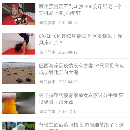
分食人肉的长寿寺恶僧广惠等人一起伏法。史料参考:《宋史》、
医生预言活不到40岁 300公斤肥宅一个
《续资治通鉴》、《续资治通鉴长编》、《宋史纪事本末》。
契机爱上跑步3年狂
奇闻异事
2019-06-24
6岁妹40秒连续空翻65下 网友惊呆：你
风扇叶片？
奇闻异事
2020-08-12
巴西海岸因疫情没有游客 97只罕见海龟
成功孵化奔向大海
奇闻异事
2020-04-03
男子持迷药喷雾潜前女友家讨分手费 狂
喷傻眼：那无效
奇闻异事
2019-12-18
节俭主妇戴遮阳帽 见超省细节跪了：这