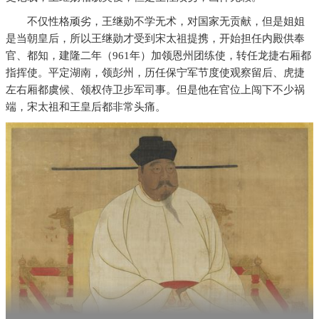
不仅性格顽劣，王继勋不学无术，对国家无贡献，但是姐姐
是当朝皇后，所以王继勋才受到宋太祖提携，开始担任内殿供奉
官、都知，建隆二年（961年）加领恩州团练使，转任龙捷右厢都
指挥使。平定湖南，领彭州，历任保宁军节度使观察留后、虎捷
左右厢都虞候、领权侍卫步军司事。但是他在官位上闯下不少祸
端，宋太祖和王皇后都非常头痛。