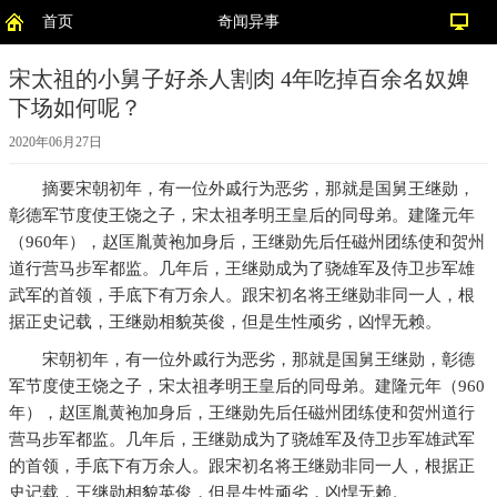
首页
奇闻异事
宋太祖的小舅子好杀人割肉 4年吃掉百余名奴婢
下场如何呢？
2020年06月27日
摘要
宋朝初年，有一位外戚行为恶劣，那就是国舅王继勋，
彰德军节度使王饶之子，宋太祖孝明王皇后的同母弟。建隆元年
（960年），赵匡胤黄袍加身后，王继勋先后任磁州团练使和贺州
道行营马步军都监。几年后，王继勋成为了骁雄军及侍卫步军雄
武军的首领，手底下有万余人。跟宋初名将王继勋非同一人，根
据正史记载，王继勋相貌英俊，但是生性顽劣，凶悍无赖。
宋朝初年，有一位外戚行为恶劣，那就是国舅王继勋，彰德
军节度使王饶之子，宋太祖孝明王皇后的同母弟。建隆元年（960
年），赵匡胤黄袍加身后，王继勋先后任磁州团练使和贺州道行
营马步军都监。几年后，王继勋成为了骁雄军及侍卫步军雄武军
的首领，手底下有万余人。跟宋初名将王继勋非同一人，根据正
史记载，王继勋相貌英俊，但是生性顽劣，凶悍无赖。