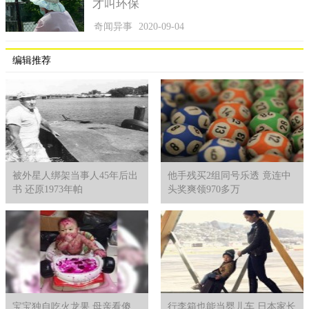
才叫环保
奇闻异事
2020-09-04
编辑推荐
被外星人绑架当事人45年后出
他手残买2组同号乐透 竟连中
书 还原1973年帕
头奖爽领970多万
宝宝独自吃火龙果 母亲看傻
行李箱也能当婴儿车 日本家长