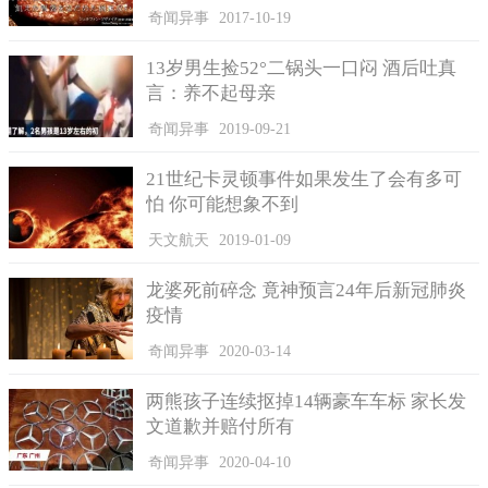
才未处置王继勋，次年，大批将士揭发王继勋恶行，宋太祖感到
奇闻异事
2017-10-19
事态严重，将他解除兵权，让他改任彰国军留后。
王继勋自此更是残暴，强买民家子女为婢，稍不如意，加以
13岁男生捡52°二锅头一口闷 酒后吐真
言：养不起母亲
残害，而且吃其肉。杀害奴婢又吃人肉竟然让王继勋找到人生乐
趣，这残暴的行为直到有一天，关奴婢的围墙倒塌，奴婢们跑到
奇闻异事
2019-09-21
皇宫告状，宋太祖才知道《宋史·卷四百六十三》。
21世纪卡灵顿事件如果发生了会有多可
即使如此，宋太祖并没有严惩王继勋，詔削官爵，配流登
怕 你可能想象不到
州，不久，改为右监门率府副率。开宝三年（970年），分司西
京，并未受到实质性惩罚。一时之间朝廷内外无比失望；在洛
天文航天
2019-01-09
阳，强市民家子女备给使，小不如意，即杀食之，而棺其骨弃野
外。前往王府贩卖女奴、棺材者络绎不绝。洛阳百姓受苦，但不
龙婆死前碎念 竟神预言24年后新冠肺炎
敢控告。
疫情
王继勋被捕之后，认罪伏法，招供自开宝六年（973年）四日
奇闻异事
2020-03-14
至太平兴国二年（977年）二月之间，仅他亲手杀死而食的奴婢就
两熊孩子连续抠掉14辆豪车车标 家长发
达一百多人。四年时间被他杀掉并吃掉的奴婢就多达百多人，直
文道歉并赔付所有
到宋太宗登基，派御史雷德驤捕王继勋严审，他才俯首认罪，
奇闻异事
2020-04-10
太平兴国二年（977年）问斩于洛阳。连同协助他强买奴婢、