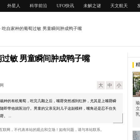
外星人
科学前沿
UFO快讯
未解之谜
天文航天
> 吃自家种的葡萄过敏 男童瞬间肿成鸭子嘴
过敏 男童瞬间肿成鸭子嘴
现网
大
中
小
家栽种的有机葡萄，吃完几颗之后，嘴脣突然感到红肿，尤其是上嘴脣瞬
瑜
随即带他就医治疗。男童的父亲见到儿子这副模样，嘴角还是忍不住失
立
乳
 ...
自互联网，不代表本站的观点和立场！如有问题，请与本站联系。