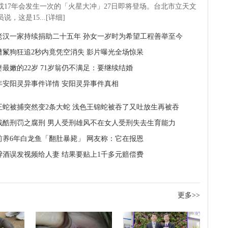
5或17年会发生一次的「火星大冲」27日即将登场。台北市立天文
说，这是15...[详细]
老汉一家持续捐助二十五年 孙女一岁时为希望工程善举至今
遭鬣狗狂追2秒内竟凭空消失 影片曝光全场惊呆
妻最嫩的22岁 71岁翁仍不满足：要继续结婚
2年安阳灵异事件详情 安阳灵异事件真相
王蛇被捕突然变2条大蛇 浅色王锦蛇被吞了又吐放生再被吞
残酷刑罚之腐刑 男人受刑雄风不在女人受刑失去生育能力
前养6年白龙鱼「翻肚暴毙」 网友称：它在报恩
醉酒误发视频给人妻 结果要贴上1千多元赔偿费
更多>>