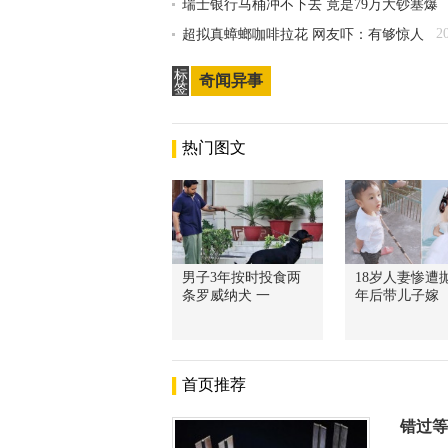
瑞士银行马桶冲不下去 竟是79万大钞塞爆
2
超拟真蟑螂咖啡拉花 网友吓：有够惊人
标
奇闻异事
签
热门图文
男子3年按时投食两
18岁人妻惨遭抛
条罗威纳犬 一
年后带儿子嫁
首页推荐
错过等