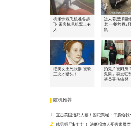
机场惊魂飞机准备起
达人养黑泽巨
飞 乘客惊见机翼上有
宠 一餐秒吞2
人
鼠
绝美女王死状惨 被砍
拍鬼片被附身
三次才断头！
鬼男」突发狂乱
演员受伤痛哭
随机推荐
1
直击美国活死人墓！囚犯哭喊：干脆给我
2
俄男掘尸制娃娃！ 法庭拟放人受害家属