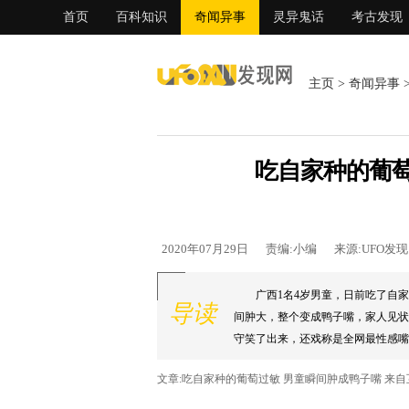
首页
百科知识
奇闻异事
灵异鬼话
考古发现
主页
>
奇闻异事
吃自家种的葡萄
2020年07月29日
责编:小编
来源:UFO发
广西1名4岁男童，日前吃了自
导读
间肿大，整个变成鸭子嘴，家人见状
守笑了出来，还戏称是全网最性感嘴脣。
文章:吃自家种的葡萄过敏 男童瞬间肿成鸭子嘴 来