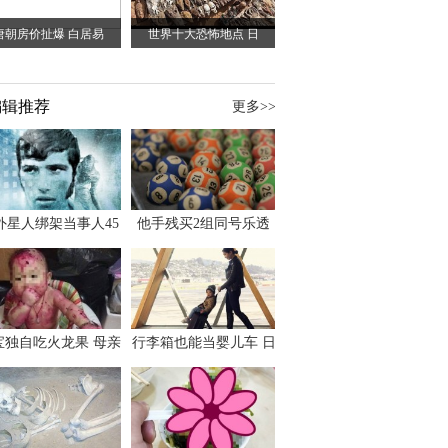
唐朝房价扯爆 白居易
世界十大恐怖地点 日
编辑推荐
更多>>
外星人绑架当事人45
他手残买2组同号乐透
出书 还原1973年帕
竟连中头奖爽领970多
斯卡古拉事件
万
宝独自吃火龙果 母亲
行李箱也能当婴儿车 日
傻眼：以为命案现场
本家长出远门新利器