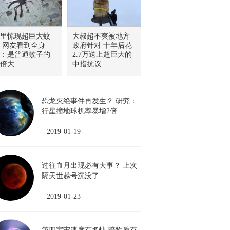
里惊现超巨大蚊
大叔超不爽被地方
 网友看到全身
政府针对 十年后花
：是普通蚊子的
2.7万送上超巨大的
0倍大
中指抗议
恐龙灭绝事件再发生？ 研究：
行星撞地球机率暴增2倍
2019-01-19
过往血月出现必有大事？ 上次
隔天世越号沉没了
2019-01-23