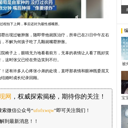
过程拍下上网，事后还封为最性感嘴唇。
脣出现过敏肿胀，随即带他就医治疗，所幸已在21日中午左右
药，不解为何孩子吃了几颗就嘴脣肿胀。
医院椅子上，眼睛无力地看着前方，无辜的表情让人看了既好笑
片，这时张父已经在旁边笑到不行。
被
年后
了！还有许多人心疼张小弟的处境，直呼那表情和眼神既委屈又
为结婚时成长纪录回顾。
发现网
，权威探索揭秘，期待你的关注！
宝
看
搜索微信公众号“
ufofxwqw
”即可关注我们！
解到最新消息！！