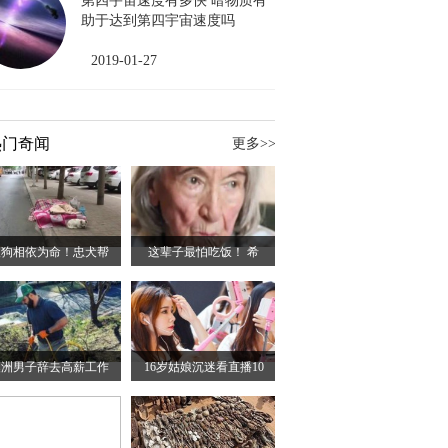
第四宇宙速度有多快 暗物质有
助于达到第四宇宙速度吗
2019-01-27
热门奇闻
更多>>
人狗相依为命！忠犬帮
这辈子最怕吃饭！ 希
澳洲男子辞去高薪工作
16岁姑娘沉迷看直播10