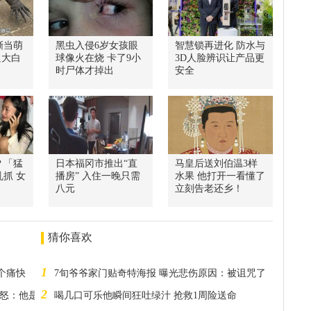
蜥当萌
黑虫入侵6岁女孩眼
智慧锁再进化 防水与
只大白
球像火在烧 卡了9小
3D人脸辨识让产品更
时尸体才掉出
安全
？「猛
日本福冈市推出“直
马皇后送刘伯温3样
抓 女
播房” 入住一晚只需
水果 他打开一看懂了
八元
立刻告老还乡！
猜你喜欢
1
个痛快
7旬爷爷家门贴奇特海报 曝光悲伤原因：被诅咒了
2
愤怒：他是怪物
喝几口可乐他瞬间狂吐绿汁 抢救1周险送命