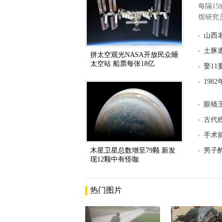
每隔1
馆研究员
山西
土豚
拼太空观光NASA开放民众睡
太空站 船票每张18亿
娶11
198
眼镜
古代
手术
木星卫星总数增至79颗 新发
男子
现12颗中有怪咖
热门图片