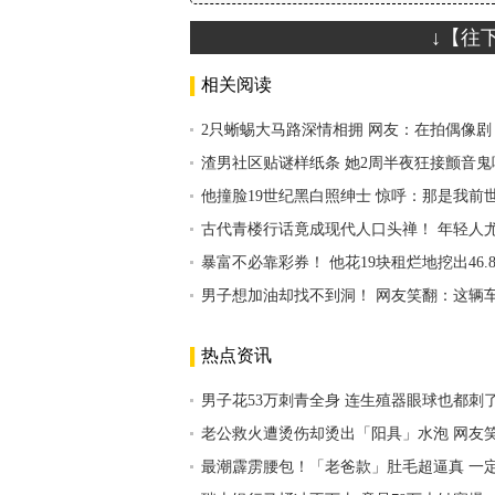
↓【往
相关阅读
2只蜥蜴大马路深情相拥 网友：在拍偶像剧
渣男社区贴谜样纸条 她2周半夜狂接颤音鬼
他撞脸19世纪黑白照绅士 惊呼：那是我前
古代青楼行话竟成现代人口头禅！ 年轻人
暴富不必靠彩券！ 他花19块租烂地挖出46.
男子想加油却找不到洞！ 网友笑翻：这辆
热点资讯
男子花53万刺青全身 连生殖器眼球也都刺
老公救火遭烫伤却烫出「阳具」水泡 网友
最潮霹雳腰包！「老爸款」肚毛超逼真 一