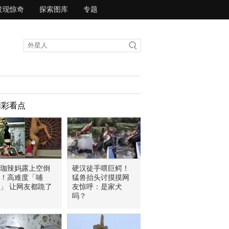
发现惊奇
探索图库
专题
精彩看点
珈辣妈露上空倒
硬汉徒手喂巨鳄！
！高难度「哺
猛兽抬头讨摸摸网
」 让网友都跪了
友惊呼：是家犬
吗？