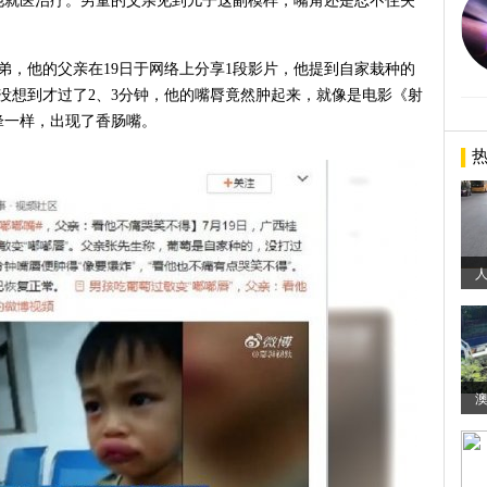
他就医治疗。男童的父亲见到儿子这副模样，嘴角还是忍不住失
弟，他的父亲在19日于网络上分享1段影片，他提到自家栽种的
没想到才过了2、3分钟，他的嘴脣竟然肿起来，就像是电影《射
锋一样，出现了香肠嘴。