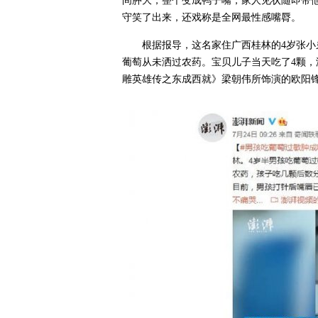
间肿大，整个变成鸭子嘴，家人见状随即带
守笑了出来，还戏称是全网最性感嘴脣。
根据报导，这名家住广西桂林的4岁张小
葡萄从未洒过农药。宝贝儿子当天吃了4颗，
雕英雄传之东成西就》梁朝伟所饰演的欧阳