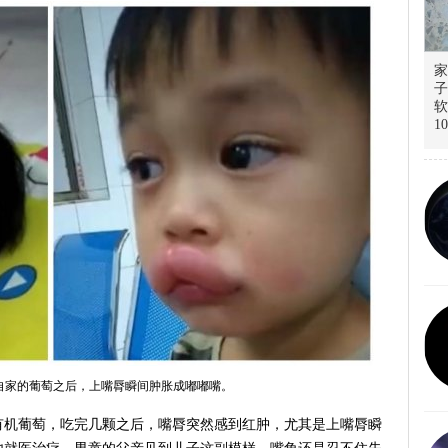
家
子
软
1
了自家的葡萄之后，上嘴脣瞬间肿胀成嘟嘟嘴。
有机葡萄，吃完几颗之后，嘴脣突然感到红肿，尤其是上嘴脣瞬