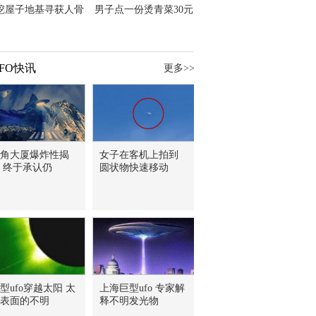
挖屋子地基寻获人骨
男子点一份烫青菜30元
主直觉就是失踪父亲
但份量让他苦笑菜涨
价？
FO快讯
更多>>
角大厦爆炸性揭
女子在客机上拍到
 终于承认仍
圆状物快速移动
型ufo穿越太阳 太
上海巨型ufo 专家解
表面的不明
释不明发光物