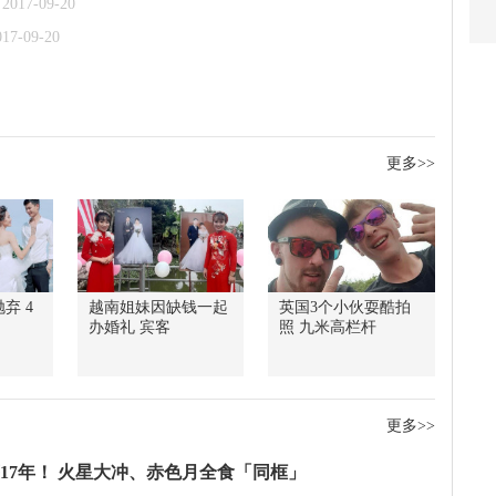
2017-09-20
017-09-20
更多>>
弃 4
越南姐妹因缺钱一起
英国3个小伙耍酷拍
办婚礼 宾客
照 九米高栏杆
更多>>
17年！ 火星大冲、赤色月全食「同框」