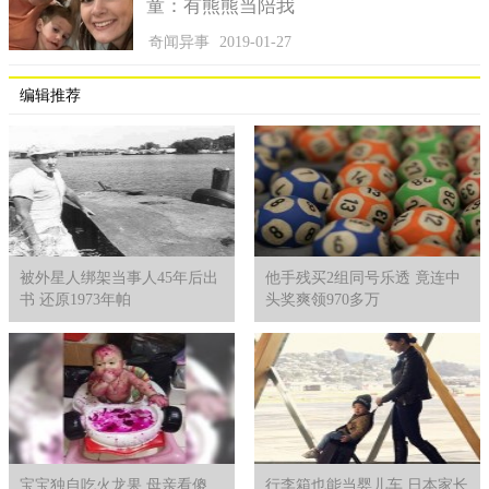
童：有熊熊当陪我
幸运的是，医生觉得维多利亚的肿瘤情况不算严重，本月二
奇闻异事
2019-01-27
十号，维多利亚表示即将进行手术，目的是切掉生长在甲状腺和
一些淋巴结上的肿块，她和医生都祈祷这是首次，也是最后一次
编辑推荐
的手术。
尽管是一个完全不认识的陌生观众，但维多利亚会一直感谢
她发来了这封提醒邮件，今年因为疫情变得很是难熬，但请好好
照顾自己的身体。
WFLA-TV在推特上也对维多利亚表示衷心的祝愿：将我们的
爱全部向维多利亚发出，希望她能够赶快好起来。
被外星人绑架当事人45年后出
他手残买2组同号乐透 竟连中
书 还原1973年帕
头奖爽领970多万
宝宝独自吃火龙果 母亲看傻
行李箱也能当婴儿车 日本家长