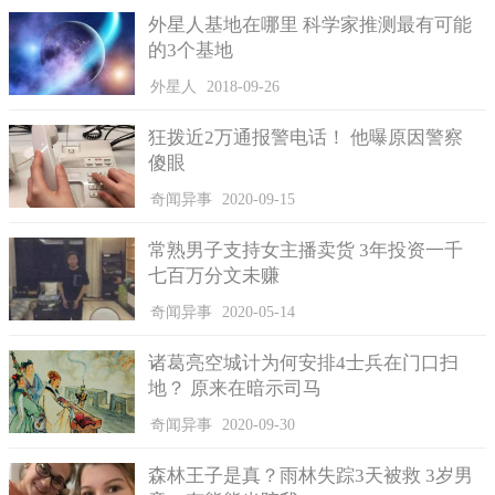
外星人基地在哪里 科学家推测最有可能
的3个基地
外星人
2018-09-26
狂拨近2万通报警电话！ 他曝原因警察
傻眼
奇闻异事
2020-09-15
常熟男子支持女主播卖货 3年投资一千
七百万分文未赚
奇闻异事
2020-05-14
诸葛亮空城计为何安排4士兵在门口扫
地？ 原来在暗示司马
奇闻异事
2020-09-30
森林王子是真？雨林失踪3天被救 3岁男