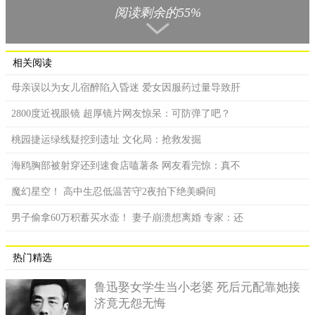
维多利亚发布的推特是这么写的：我今天要发布的是一则关
阅读剩余的55%
于私人的报道，我的检查结果是患上了癌症，这是一个非常优秀
的观众告知我的，我非常感谢她，可以说我欠了她人情。我从明
天开始休息暂时不进行工作，但不久之后我就会回归。
相关阅读
因为今年情况特殊，新冠疫情的报道压力很大，导致维多利
母亲误以为女儿宿醉陷入昏迷 爱女因服药过量导致肝
亚对身体健康方面忽略了很多，在这段特殊的日子里，长时间进
行报道是她的常态，所有的事情都要因为新闻工作而放到一边。
2800度近视眼镜 超厚镜片网友惊呆：可防弹了吧？
维多利亚是在对21世纪至关重要的公共卫生事件进行报道，然而
桃园捷运绿线疑挖到遗址 文化局：抢救发掘
她却忽略了自身的身体健康。
海鸥胸部被射穿还到速食店嗑薯条 网友看完惊：真不
魔幻星空！ 高中生忍低温苦守2夜拍下绝美瞬间
男子偷拿60万积蓄买水壶！ 妻子崩溃想离婚 专家：还
热门精选
鲁迅娶女学生当小老婆 死后元配靠她接
济竟无怨无悔