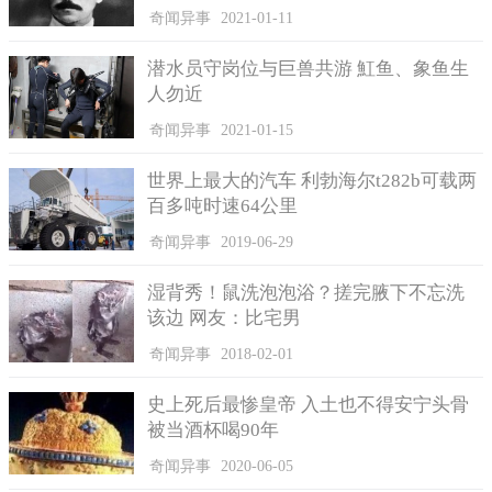
奇闻异事
2021-01-11
潜水员守岗位与巨兽共游 魟鱼、象鱼生
人勿近
奇闻异事
2021-01-15
今年六月份，维多利亚收到了一个女性观众的邮件，她并不
清楚具体是谁发送的，但是观众在邮件里表示，维多利亚颈项上
世界上最大的汽车 利勃海尔t282b可载两
的的肿块令她回忆起曾经不幸患上的癌症，因此希望维多利亚能
百多吨时速64公里
够对甲状腺进行相关检测。
奇闻异事
2019-06-29
假如观众没有发过来这个电子邮件，维多利亚也许不可能自
发去医院看医生，最终就会导致癌症持续发展，这种情况想着就
湿背秀！鼠洗泡泡浴？搓完腋下不忘洗
很吓人，令维多利亚感到十分愧疚。
该边 网友：比宅男
奇闻异事
2018-02-01
史上死后最惨皇帝 入土也不得安宁头骨
被当酒杯喝90年
奇闻异事
2020-06-05