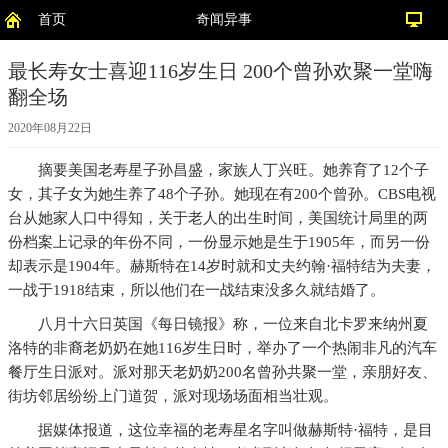
首页
奇闻异事
最长寿女士喜迎116岁生日 200个曾孙欢聚一堂嗨
翻全场
2020年08月22日
摘要
美国老寿星子孙昌盛，家族人丁兴旺。她养育了12个子
女，其子女为她生养了48个子孙。她现在有200个曾孙。CBS电视
台从她家人口中得知，关于老人的出生时间，美国统计局里的两
份档案上记录的年份不同，一份显示她是生于1905年，而另一份
却表示是1904年。赫斯特在14岁时就和丈夫约翰·福特结为夫妻，
一战于1918结束，所以他们在一战结束没多久就结婚了。
八月十六日英国《每日镜报》称，一位来自北卡罗来纳州夏
洛特的非裔老奶奶在她116岁生日时，举办了一个热闹非凡的汽车
餐厅生日派对。派对那天老奶奶200名曾孙共聚一堂，亲朋好友、
街坊邻居纷纷上门道贺，派对现场场面相当壮观。
据媒体报道，这位幸福的老寿星名字叫做赫斯特·福特，是目