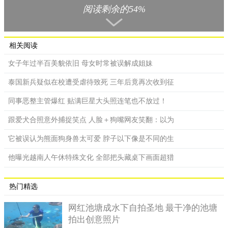
特老寿星对于大家的到来感到十分开心，对这次汽车餐厅生日派
阅读剩余的54%
对表示十分满意。
不过据她家人透露，赫斯特老奶奶的生日其实是在8月15日，
而生日派对是在上礼拜四开办的，比老人真正的生日提前了两
相关阅读
天。8月13日那天因为前来参加派对的人实在太多了，赫斯特老奶
女子年过半百美貌依旧 母女时常被误解成姐妹
奶的家人只好叫前来庆祝的人们把带来的礼物都先存放在餐厅外
面的道路旁，等派对结束后，家人会前去将礼物收集起来，把它
泰国新兵疑似在校遭受虐待致死 三年后竟再次收到征
们与人们对老人的祝福一起带回家。
同事恶整主管爆红 贴满巨星大头照连笔也不放过！
跟爱犬合照意外捕捉笑点 人脸＋狗嘴网友笑翻：以为
它被误认为熊面狗身兽太可爱 脖子以下像是不同的生
他曝光越南人午休特殊文化 全部把头藏桌下画面超猎
热门精选
网红池塘成水下自拍圣地 最干净的池塘
拍出创意照片