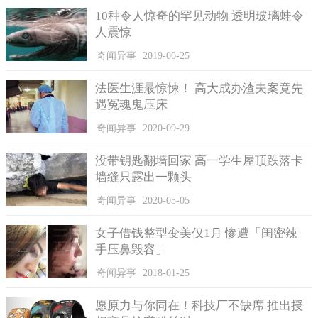
《每日邮报》报道，赫斯特现在是美国现有记录中最长寿的女
10种令人惊奇的罕见动物 透明玻璃蛙令
子。来自纽约的阿莱利亚·墨菲是上一位长寿女性记录保持者，她
人震惊
在2019年11月去世，去世时115岁。
奇闻异事
2019-06-25
对于赫斯特长寿的秘诀，WBTV透露到，孙女玛丽·希尔曾向
祖母询问过这个问题，可是祖母表示自己也不清楚具体是什么原
法医生涯最惊悚！ 高大成办渣夫案竟先
因。赫斯特向玛丽说道，“我只知道自己认真过好每一天，并不知
遇冤魂鬼压床
道什么秘诀。”作为牧师的玛丽负责为赫斯特在家举行圣餐礼。
奇闻异事
2020-09-29
没带钥匙翻墙回家 高一学生屋顶跌落卡
墙缝只露出一颗头
奇闻异事
2020-05-05
女子借钱整型变美仅1月 惨遭「闺密辣
手压鼻毁容」
奇闻异事
2018-01-25
愿原力与你同在！科技厂不缺席 推出授