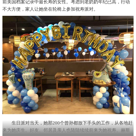
前美国档案记录中最长寿的女性。考虑到老奶奶年纪已高，行动
不大方便，家人让她坐在轮椅上参加祝寿派对。
生日派对当天，她那200个曾孙都放下手头的工作，从各地赶
来为她庆生。好友、邻居及亲人也陆陆续续前来为她祝寿。赫斯