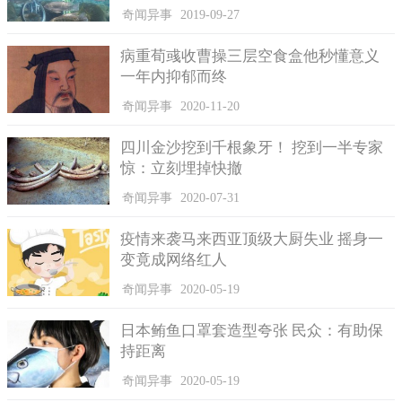
奇闻异事
2019-09-27
病重荀彧收曹操三层空食盒他秒懂意义
一年内抑郁而终
奇闻异事
2020-11-20
WBTV的记者曾询问老人想要什么东西作为生日礼物时，赫
四川金沙挖到千根象牙！ 挖到一半专家
斯特老寿星乐呵呵地表示，所有人送给她的东西她都喜欢，收到
惊：立刻埋掉快撤
任何礼物她都乐意接受。
奇闻异事
2020-07-31
据《镜报》的消息称，这位美国老寿星子孙昌盛，家族人丁
兴旺。她养育了12个子女，其子女为她生养了48个子孙。她现在
疫情来袭马来西亚顶级大厨失业 摇身一
有200个曾孙。CBS电视台从她家人口中得知，关于老人的出生时
变竟成网络红人
间，美国统计局里的两份档案上记录的年份不同，一份显示她是
奇闻异事
2020-05-19
生于1905年，而另一份却表示是1904年。赫斯特在14岁时就和丈
夫约翰·福特结为夫妻，一战于1918结束，所以他们在一战结束没
日本鲔鱼口罩套造型夸张 民众：有助保
多久就结婚了。
持距离
赫斯特的老公约翰57岁就去世了。从1963年至今，赫斯特已
奇闻异事
2020-05-19
经守寡57年了。老奶奶她现在的年龄已是亡夫的两倍。据英国