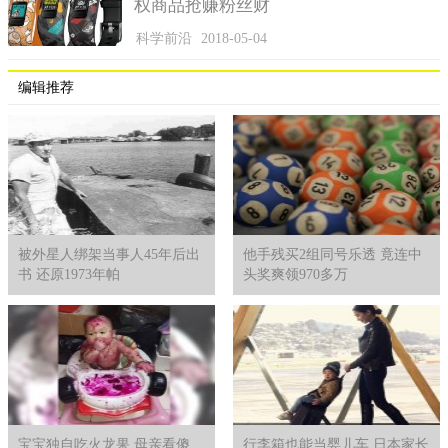
权商品抢赚粉丝财
科学前沿
2018-05-04
玛丽·希尔向媒体表示，“我们很感激上帝让祖母的身体一直这
编辑推荐
么健康。每天看到她好好的和我们一起生活，让我们感觉很幸
福。她身体一直很好，所以我们相信她会继续待在我们身边。我
们都希望她远离病痛和其他一切意外，愿她的状态一直这么良
好。我们也会继续好好照顾她，让她每天都健康快乐。”
据悉，世界上现在还在世的最长寿老人是来自日本的田中加
子，今年117岁高龄。而史上寿命最长的纪录保持者则是让娜·卡
被外星人绑架当事人45年后出
他手残买2组同号乐透 竟连中
尔门特。卡尔门特来自法国，在1997年8月4日离开人世， 一生总
书 还原1973年帕
头奖爽领970多万
共122岁164天。
宝宝独自吃火龙果 母亲看傻
行李箱也能当婴儿车 日本家长