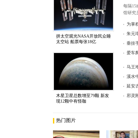
每隔1
馆研究员
为掌
朱元
拼太空观光NASA开放民众睡
太空站 船票每张18亿
垂挂
爱车
马王
溪水
延安
木星卫星总数增至79颗 新发
邪灵
现12颗中有怪咖
热门图片