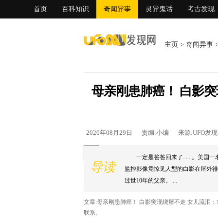
首页
百科知识
奇闻异事
灵异鬼话
考古发现
主页
>
奇闻异事
母亲刚患肺癌！ 白影突
2020年08月29日
责编:小编
来源:UFO发
一定是爸爸回来了......。
导读
监控影像竟惊见人型的白影在屋外徘
过世10年的父亲。 ...
文章:母亲刚患肺癌！ 白影突现绕屋不走 女儿流泪
联系。