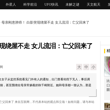
外星人
科学前沿
UFO快讯
未解之谜
天文航天
> 母亲刚患肺癌！ 白影突现绕屋不走 女儿流泪：亡父回来了
现绕屋不走 女儿流泪：亡父回来了
现网
大
中
小
美国一名女子从监控系统看见门外有人的通知，出门查看却四下无人，事后调
比
徊，甚至围绕在母亲常躺着的秋千椅附近。她和母亲都一致认为，那是
口
眼
：亡父回来了 来自互联网，不代表本站的观点和立场！如有问题，请与本站