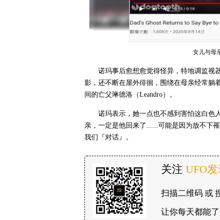
女儿与母
诺玛事后愈想愈觉得怪异，特地调监视
影，还不断在屋外徘徊，围绕在母亲经常躺着
间的亡父琳德洛（Leandro）。
诺玛表示，她一点也不感到害怕这白色
亲，一定是他回来了......可能是因为放
我们『对话』。
关注
UFO
扫描二维码 或 
让你每天都能了