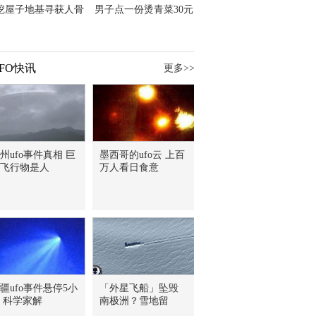
挖屋子地基寻获人骨
男子点一份烫青菜30元
主直觉就是失踪父亲
但份量让他苦笑菜涨
价？
FO快讯
更多>>
州ufo事件真相 巨
墨西哥的ufo云 上百
飞行物是人
万人看日食意
疆ufo事件悬停5小
「外星飞船」坠毁
 科学家解
南极洲？雪地留