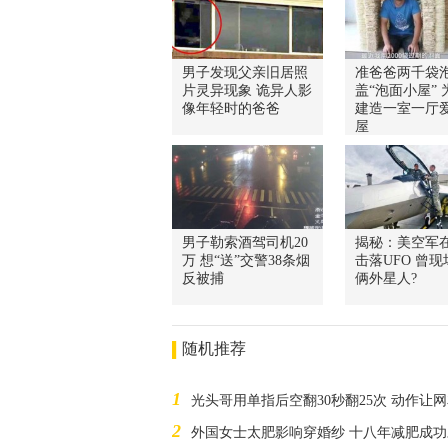
男子发现父亲旧居照
准爸爸两千袋
片灵异现象 诡异人影
盖“泡面小屋” 
像年轻时的爸爸
建造一室一厅
屋
男子勒索酒驾司机20
揭秘：美空军
万 想“送”交警38条烟
击落UFO 曾
反被捕
俩外星人?
随机推荐
1
光头哥用单指后空翻30秒翻25次 动作让
2
外国女士太肥影响穿婚纱 十八年减肥成