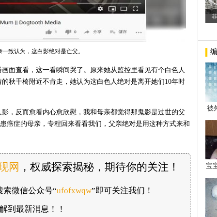
亲一致认为，这白影绝对是亡父。
器画面查看，这一看瞬间哭了。原来她从监控里看见有个白色人
的秋千椅附近不肯走，她认为这白色人绝对是离开她们10年时
被
人影，反而愈看内心愈欣慰，我和母亲都觉得那鬼影是过世的父
年后
不下罹患癌症的母亲，专程回来看看我们，父亲绝对是用这种方式来和
发现网
，权威探索揭秘，期待你的关注！
宝
看
搜索微信公众号“
ufofxwqw
”即可关注我们！
解到最新消息！！