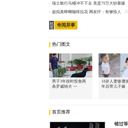
瑞士银行马桶冲不下去 竟是79万大钞塞爆
2
超拟真蟑螂咖啡拉花 网友吓：有够惊人
标
奇闻异事
签
热门图文
男子3年按时投食两
18岁人妻惨遭抛
条罗威纳犬 一
年后带儿子嫁
首页推荐
错过等