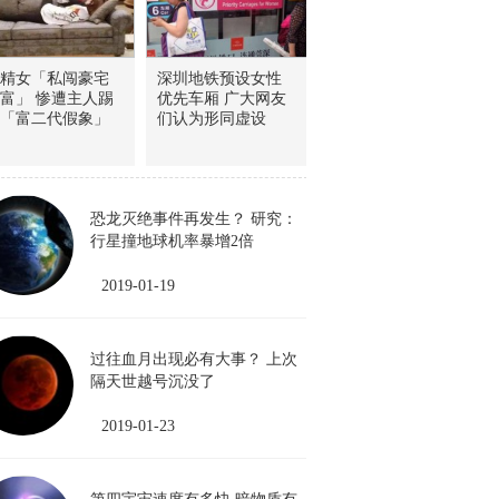
精女「私闯豪宅
深圳地铁预设女性
富」 惨遭主人踢
优先车厢 广大网友
「富二代假象」
们认为形同虚设
恐龙灭绝事件再发生？ 研究：
行星撞地球机率暴增2倍
2019-01-19
过往血月出现必有大事？ 上次
隔天世越号沉没了
2019-01-23