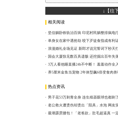
↓【往
相关阅读
坚信躺卧铁轨治百病 印尼村民躺整排疯电
单身女在家中遇抢劫 咬下歹徒食指成有利
浪漫婚礼全场见证 新郎才说完誓词下秒天
国会大厦惊见数百具遗骸 还挖掘出百年失
3万人看他睡直播24h不中断！ 羞羞动作全
养5厘米金鱼当宠物 2年体型飙6倍变食肉
热点资讯
男子花53万刺青全身 连生殖器眼球也都刺
老公救火遭烫伤却烫出「阳具」水泡 网友
最潮霹雳腰包！「老爸款」肚毛超逼真 一