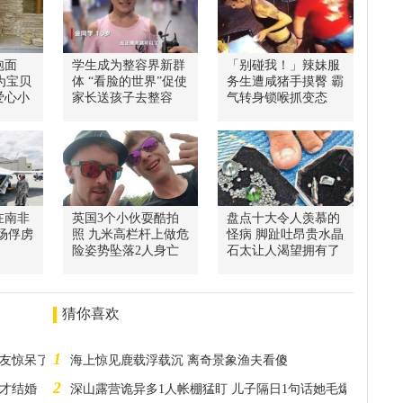
泡面
学生成为整容界新群
「别碰我！」辣妹服
为宝贝
体 “看脸的世界”促使
务生遭咸猪手摸臀 霸
爱心小
家长送孩子去整容
气转身锁喉抓变态
在南非
英国3个小伙耍酷拍
盘点十大令人羡慕的
现场俘虏
照 九米高栏杆上做危
怪病 脚趾吐昂贵水晶
险姿势坠落2人身亡
石太让人渴望拥有了
猜你喜欢
1
网友惊呆了
海上惊见鹿载浮载沉 离奇景象渔夫看傻
2
功才结婚
深山露营诡异多1人帐棚猛盯 儿子隔日1句话她毛爆