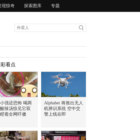
发现惊奇
探索图库
专题
精彩看点
小强还恐怖 喝两
Alphabet 将推出无人
酸辣汤惊见它双
机辨识系统 空中交
瞪着全网吓傻
警上线在即