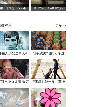
非狼、非熊也非狗？不
断2截陈尸！4米巨蛇疑
编辑推荐
更多>>
外星人绑架当事人45
他手残买2组同号乐透
出书 还原1973年帕
竟连中头奖爽领970多
斯卡古拉事件
万
宝独自吃火龙果 母亲
行李箱也能当婴儿车 日
傻眼：以为命案现场
本家长出远门新利器