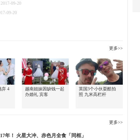
2017-09-20
017-09-20
更多>>
弃 4
越南姐妹因缺钱一起
英国3个小伙耍酷拍
办婚礼 宾客
照 九米高栏杆
更多>>
17年！ 火星大冲、赤色月全食「同框」