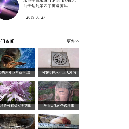
第四宇宙速度有多快 暗物质有
助于达到第四宇宙速度吗
2019-01-27
热门奇闻
更多>>
海豹缠斗巨型章鱼 结
网友曝排水孔上头发的
这植物长得像裸男两腿
乐山大佛的传说故事