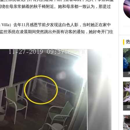
围绕在母亲常躺着的秋千椅附近。她和母亲都一致认为，那是过
 Villa）去年11月感恩节前夕发现这白色人影，当时她正在家中
a），监控系统在凌晨期间突然跳出外面有访客的通知，她好奇开门往