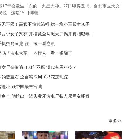
5或17年会发生一次的「火星大冲」27日即将登场。台北市立天文
说，这是15...[详细]
权无下限！高官不怕戴绿帽 找一堆小王帮生70子
璋要求女子殉葬 开棺竟全两腿大开揭开真相狠毒！
手机拍鳄鱼池 往上拉一看崩溃
爬满「虫虫大军」 内行人一看：赚翻了
堆女尸辛追逾2100年不腐 汉代有黑科技？
中的蓝宝石 全台湾不到10只花莲现踪
古遗址 疑中国最早宫城
附身？ 他挖出一罐头发牙齿虫尸掺人尿网友吓爆
更多>>