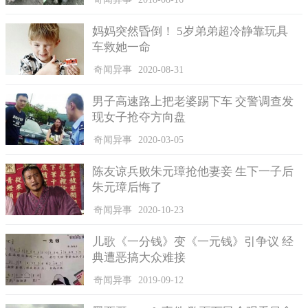
妈妈突然昏倒！ 5岁弟弟超冷静靠玩具
车救她一命
奇闻异事
2020-08-31
男子高速路上把老婆踢下车 交警调查发
现女子抢夺方向盘
奇闻异事
2020-03-05
陈友谅兵败朱元璋抢他妻妾 生下一子后
朱元璋后悔了
奇闻异事
2020-10-23
儿歌《一分钱》变《一元钱》引争议 经
典遭恶搞大众难接
奇闻异事
2019-09-12