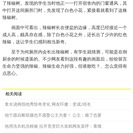
了辣椒树。发现的学生当时他正一一打开宿舍内的门窗通风，其
中打开这间厕所门时，先发现了白色小花，紧接着就看到了这株
辣椒树。
画面中可看出，辣椒树长在便盆的边缘，高度已经接近一个
成人高，颇具存在感，除了白色小花之外，还长出了少许的红色
辣椒，这让学生们感到相当新奇。
至于为何厕所内会长出辣椒树，有学生就猜测，可能是在倒
厨余的时候遗落的。不少网友看到这段有趣的画面后，纷纷留言
生命力坚强的辣椒、辣椒生命力好强，但谁敢吃？、怎么觉得有
点恶心。
相关阅读
拿水浇拇指他秀惊奇变化 网友吓傻：变成2倍长
他宁愿自断双腿也不愿娶公主为妻！ 公主：瘸了也要
他用洗衣机洗棉被 拉开竟变巨大发糕网友直呼：看饿