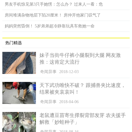
男友手机惊见第3只手她愣：怎么办？ 过来人一看：危
房间堆满杂物地层下陷20厘米！ 房仲开他家门叹气了
妈妈突然昏倒！ 5岁弟弟超冷静靠玩具车救她一命
热门精选
妹子当街牛仔裤小腿裂到大腿 网友激
推：这肯定大流行
奇闻异事
2018-12-03
天下武功唯快不破？ 跟捕兽夹比速度，
结果被夹哀哀叫！
奇闻异事
2018-04-06
老鼠遭豆苗寄生撑裂背部发芽 农夫援手
解救「妙蛙种子」
奇闻异事
2018-08-16