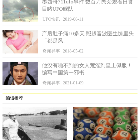
墨西哥711ufo事件 数百万民众观看日食
目睹UFO舰队
UFO快讯
2019-06-11
产后肚子痛10多天 照超音波医生惊里头
「都是风」
奇闻异事
2018-05-02
他没有啪不到的女人荒淫到皇上佩服！
编写中国第一邪书
奇闻异事
2021-01-09
编辑推荐