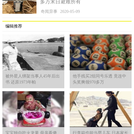
多万末日避难所有
奇闻异事
2020-05-09
编辑推荐
黛比弯腰后脊椎受伤，从此靠轮椅活动。
黛比说到，多亏有了32岁未婚夫李（Lee）的照顾与支持，她
才得以以继续咬紧牙关坚持下去，如果没有他，我真的不知道日
子要怎么过。她补充，自己接下来的计画就是去做缩乳手术，我
的朋友芮塔（Rita Bloomer）正在为我募资，我期待可以赶快动手
术，我相信缩乳能完全改变我的生活…少了2颗石头般的重量，我
就减轻了很多痛苦。。
被外星人绑架当事人45年后出
他手残买2组同号乐透 竟连中
书 还原1973年帕
头奖爽领970多万
宝宝独自吃火龙果 母亲看傻
行李箱也能当婴儿车 日本家长