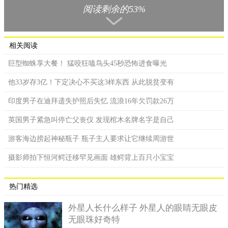
限。不过2016年9月，她在超市工作期间，有次弯腰捡东西时，背
阅读剩余的53%
部却突然痛到无法挺直，随即被送往医院治疗。她表示，医护人
员发现我的脊椎弯曲了，可能是因为胸部的压迫，也可能是我天
生的，他们不太确定。因为脊椎受伤，我只好请假2个月，不过从
相关阅读
那时开始，所有的一切都在走下坡。
巨型蜘蛛享大餐！ 猛咬狂嗑鸟头45秒恐怖进食曝光
接下来的几年中，戴比陆续出现了一系列脊椎问题，包括椎
间盘退化、椎间盘突出、脊椎炎、颈椎前凸以及纤维肌痛症，虽
他33岁存3亿！下定决心不买这3样东西 从此脱贫变有
然她动过3次手术，但仍无法改善情况，也难以行走，必须依靠轮
印度男子在迪拜遗失护照后失忆 流浪16年欠罚款26万
椅或枴杖才能行动。
英国男子紧急叫停亡父丧仪 发现棺木名牌名字是自己
游客海边捞起神秘瓶子 瓶子主人要求让它继续周游世
摄影师拍下恒河鳄迁移罕见画面 雄鳄背上百只小宝宝
热门精选
外星人长什么样子 外星人的眼睛无眼皮
无眼珠好奇特