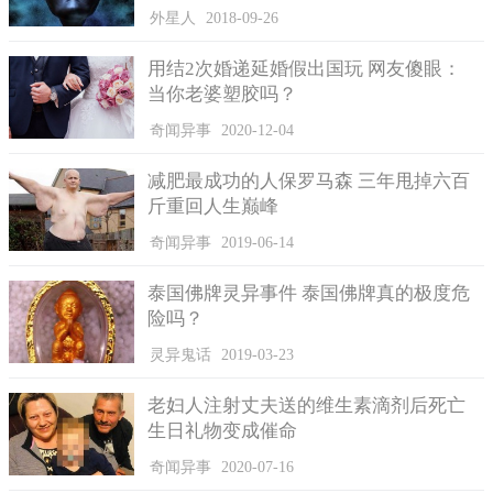
外星人
2018-09-26
用结2次婚递延婚假出国玩 网友傻眼：
当你老婆塑胶吗？
奇闻异事
2020-12-04
黛比受伤前相当热爱运动。
减肥最成功的人保罗马森 三年甩掉六百
斤重回人生巅峰
更惨的是，黛比的皮肤也开始出现问题，变得相当敏感，她
在上周染上红斑性狼疮，这让她几乎随时都觉得不适。黛比难过
奇闻异事
2019-06-14
的提到，我现在每天都过得很痛苦，但我还是必须忍受这一切病
泰国佛牌灵异事件 泰国佛牌真的极度危
痛，我从中了解到，自己真的很需要有个健康的脊椎。
险吗？
灵异鬼话
2019-03-23
老妇人注射丈夫送的维生素滴剂后死亡
生日礼物变成催命
奇闻异事
2020-07-16