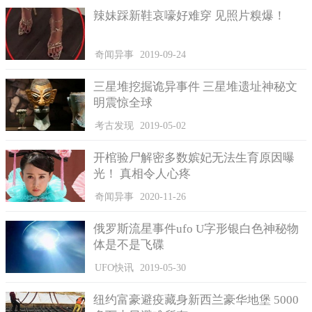
辣妹踩新鞋哀嚎好难穿 见照片糗爆！
奇闻异事
2019-09-24
三星堆挖掘诡异事件 三星堆遗址神秘文
明震惊全球
考古发现
2019-05-02
开棺验尸解密多数嫔妃无法生育原因曝
光！ 真相令人心疼
奇闻异事
2020-11-26
俄罗斯流星事件ufo U字形银白色神秘物
体是不是飞碟
UFO快讯
2019-05-30
纽约富豪避疫藏身新西兰豪华地堡 5000